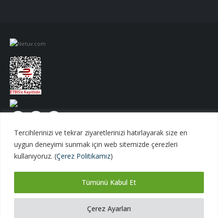
Tercihlerinizi ve tekrar ziyaretlerinizi hatırlayarak size en
uygun deneyimi sunmak için web sitemizde çerezleri
kullanıyoruz. (
Çerez Politikamız
)
Tümünü Kabul Et
Netuv Bilişim A.Ş. | © 1998 - 2026 Tüm hakları saklıdır.
versiyon 06062026
Çerez Ayarları