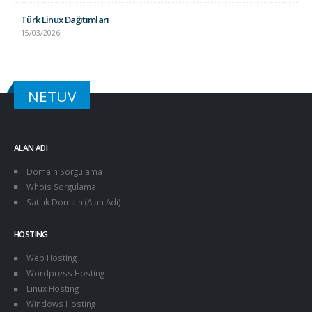
Türk Linux Dağıtımları
15/03/2026
NETUV
ALAN ADI
Domain Sorgulama
Whois Sorgulama
Satılık Domain (Alan Adı)
HOSTING
Web Hosting
Wordpress Hosting
Linux Hosting
Windows Hosting