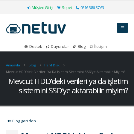
Müşteri Girişi
Sepet
0216 386 87 63
Destek
Duyurular
Blog
İletişim
Anasayfa
Blog
Hard Disk
Mevcut HDD’deki Verileri Ya Da Işletim Sistemini SSD’ye Aktarabilir Miyim?
Mevcut HDD’deki verileri ya da işletim
sistemini SSD’ye aktarabilir miyim?
Blog geri dön