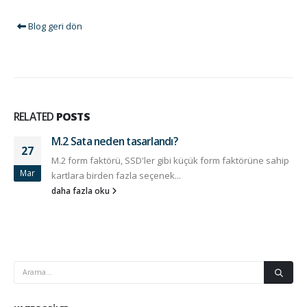
Blog geri dön
RELATED
POSTS
M.2 Sata neden tasarlandı?
27
M.2 form faktörü, SSD'ler gibi küçük form faktörüne sahip
Mar
kartlara birden fazla seçenek...
daha fazla oku