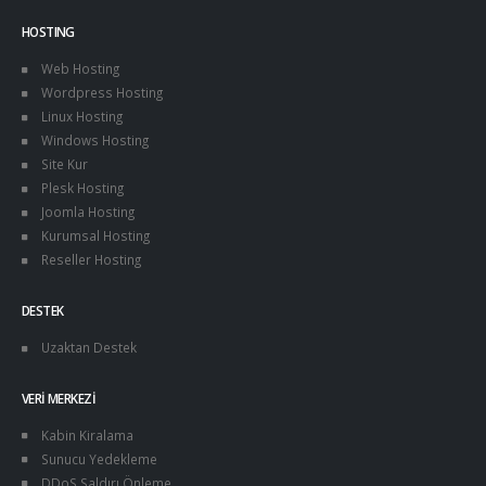
HOSTING
Web Hosting
Wordpress Hosting
Linux Hosting
Windows Hosting
Site Kur
Plesk Hosting
Joomla Hosting
Kurumsal Hosting
Reseller Hosting
DESTEK
Uzaktan Destek
VERI MERKEZI
Kabin Kiralama
Sunucu Yedekleme
DDoS Saldırı Önleme