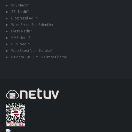
VPS Nedir?
SSL Nedir?
Blog Nasıl Açılır?
WordPress Seo Eklentileri
Plesk Nedir?
CMS Nedir?
CRM Nedir?
Web Sitesi Nasıl Kurulur?
E-Posta Kurulumu ve İmza Ekleme