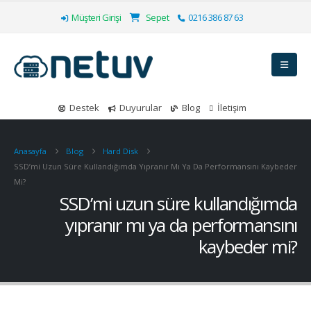
Müşteri Girişi
Sepet
0216 386 87 63
Destek
Duyurular
Blog
İletişim
Anasayfa
Blog
Hard Disk
SSD’mi Uzun Süre Kullandığımda Yıpranır Mı Ya Da Performansını Kaybeder
Mi?
SSD’mi uzun süre kullandığımda
yıpranır mı ya da performansını
kaybeder mi?