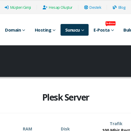
Müşteri Girişi
Hesap Oluştur
Destek
Blog
İndirim
Domain
Hosting
Sunucu
E-Posta
Bul
Plesk Server
Trafik
RAM
Disk
100 Mbit Port