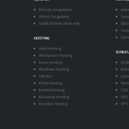
Domain Sorgulama
Kabi
Whois Sorgulama
Sunu
Satılık Domain (Alan Adı)
DDoS
Sunu
Servi
HOSTING
Web Hosting
SUNUC
Wordpress Hosting
Linux Hosting
Dedi
Windows Hosting
Bulu
Site Kur
Linu
Plesk Hosting
Wind
Joomla Hosting
SSD 
Kurumsal Hosting
VDS 
Reseller Hosting
VPS 