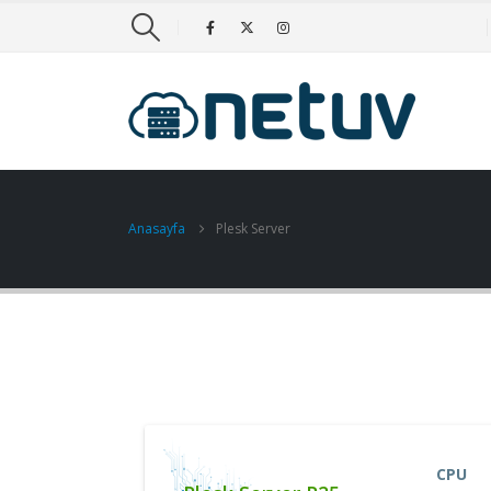
Anasayfa
Plesk Server
CPU