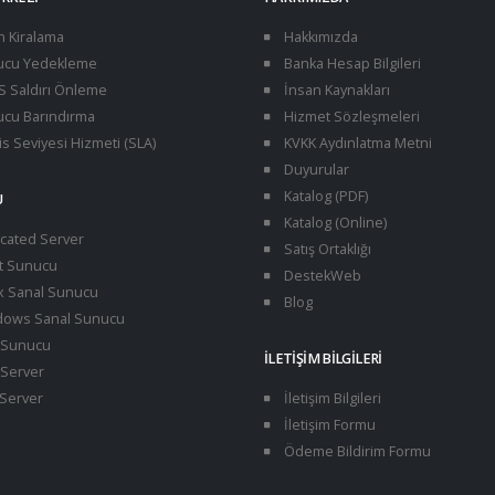
n Kiralama
Hakkımızda
cu Yedekleme
Banka Hesap Bilgileri
 Saldırı Önleme
İnsan Kaynakları
cu Barındırma
Hizmet Sözleşmeleri
s Seviyesi Hizmeti (SLA)
KVKK Aydınlatma Metni
Duyurular
Katalog (PDF)
U
Katalog (Online)
cated Server
Satış Ortaklığı
t Sunucu
DestekWeb
x Sanal Sunucu
Blog
ows Sanal Sunucu
Sunucu
İLETIŞIM BILGILERI
Server
Server
İletişim Bilgileri
İletişim Formu
Ödeme Bildirim Formu