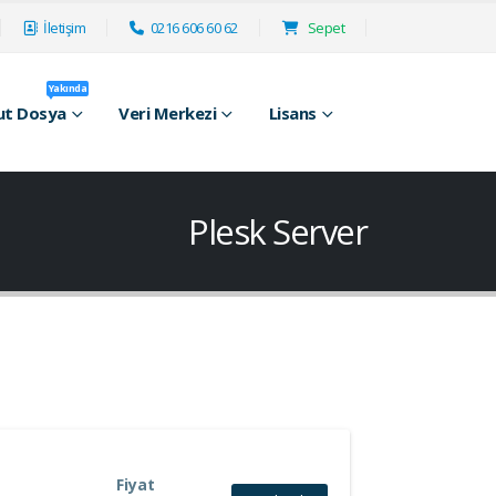
İletişim
0216 606 60 62
Sepet
Yakında
ut Dosya
Veri Merkezi
Lisans
Plesk Server
Fiyat