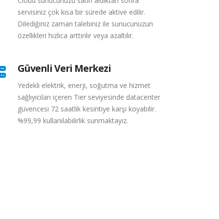
Cloud sunucunuzu satın aldıktan sonra
servisiniz çok kısa bir sürede aktive edilir.
Dilediğiniz zaman talebiniz ile sunucunuzun
özellikleri hızlıca arttırılır veya azaltılır.
Güvenli Veri Merkezi
Yedekli elektrik, enerji, soğutma ve hizmet
sağlıyıcıları içeren Tier seviyesinde datacenter
güvencesi 72 saatlik kesintiye karşı koyabilir.
%99,99 kullanılabilirlik sunmaktayız.