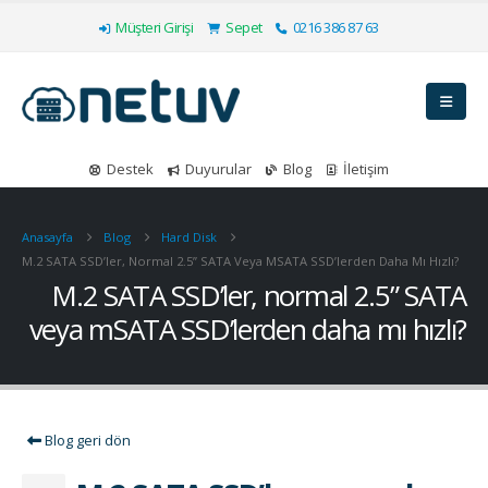
Müşteri Girişi
Sepet
0216 386 87 63
Destek
Duyurular
Blog
İletişim
Anasayfa
Blog
Hard Disk
M.2 SATA SSD’ler, Normal 2.5” SATA Veya MSATA SSD’lerden Daha Mı Hızlı?
M.2 SATA SSD’ler, normal 2.5” SATA
veya mSATA SSD’lerden daha mı hızlı?
Blog geri dön