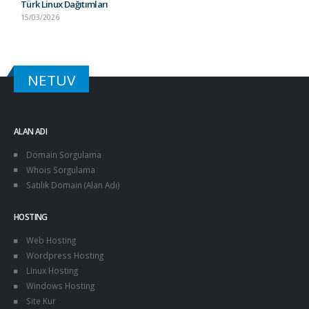
Türk Linux Dağıtımları
15/03/2026
NETUV
ALAN ADI
Domain Sorgulama
Whois Sorgulama
Satılık Domain (Alan Adı)
HOSTING
Web Hosting
Wordpress Hosting
Linux Hosting
Windows Hosting
Site Kur