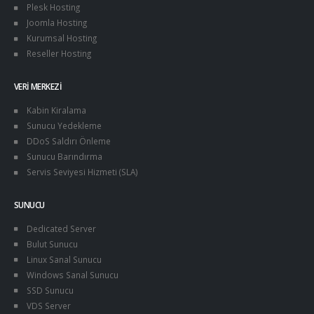
Plesk Hosting
Joomla Hosting
Kurumsal Hosting
Reseller Hosting
VERI MERKEZI
Kabin Kiralama
Sunucu Yedekleme
DDoS Saldırı Önleme
Sunucu Barındırma
Servis Seviyesi Hizmeti (SLA)
SUNUCU
Dedicated Server
Bulut Sunucu
Linux Sanal Sunucu
Windows Sanal Sunucu
SSD Sunucu
VDS Server