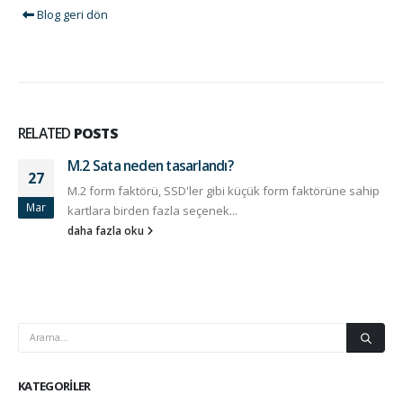
Blog geri dön
RELATED
POSTS
M.2 Sata neden tasarlandı?
27
M.2 form faktörü, SSD'ler gibi küçük form faktörüne sahip
Mar
kartlara birden fazla seçenek...
daha fazla oku
KATEGORILER