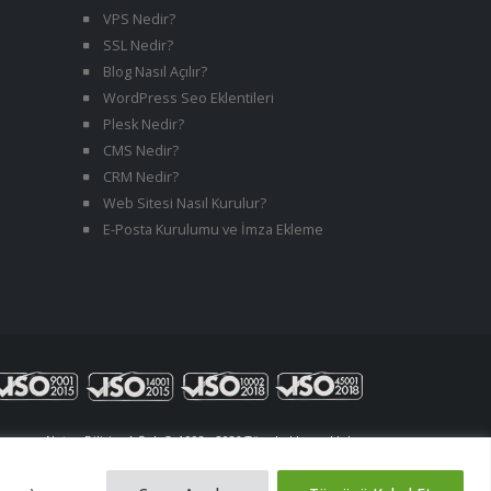
VPS Nedir?
SSL Nedir?
Blog Nasıl Açılır?
WordPress Seo Eklentileri
Plesk Nedir?
CMS Nedir?
CRM Nedir?
Web Sitesi Nasıl Kurulur?
E-Posta Kurulumu ve İmza Ekleme
Netuv Bilişim A.Ş. | © 1998 - 2026 Tüm hakları saklıdır.
versiyon 06062026