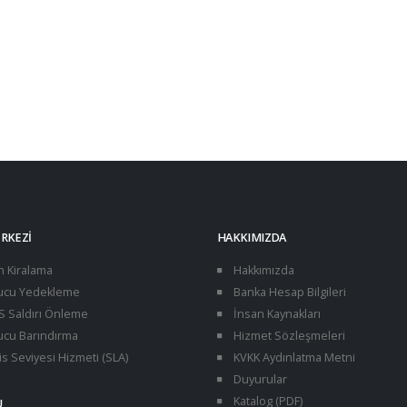
ERKEZI
HAKKIMIZDA
n Kiralama
Hakkımızda
cu Yedekleme
Banka Hesap Bilgileri
 Saldırı Önleme
İnsan Kaynakları
cu Barındırma
Hizmet Sözleşmeleri
s Seviyesi Hizmeti (SLA)
KVKK Aydınlatma Metni
Duyurular
Katalog (PDF)
U