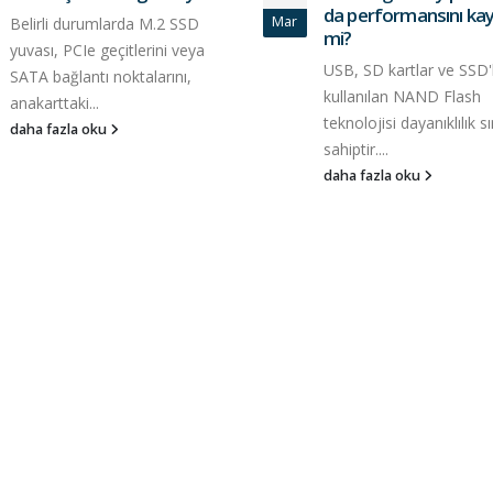
da performansını ka
Mar
Belirli durumlarda M.2 SSD
mi?
yuvası, PCIe geçitlerini veya
USB, SD kartlar ve SSD'
SATA bağlantı noktalarını,
kullanılan NAND Flash
anakarttaki...
teknolojisi dayanıklılık sı
daha fazla oku
sahiptir....
daha fazla oku