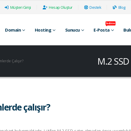
Müşteri Girişi
Hesap Oluştur
Destek
Blog
İndirim
Domain
Hosting
Sunucu
E-Posta
Bul
M.2 SSD 
mlerde Çalışır?
erde çalışır?
e anakart bulunmaktadır. Lütfen M.2 SSD satın almadan önce uyumlulu