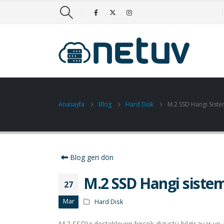
Anasayfa
Blog
Hard Disk
M.2 SSD Hangi Siste
Blog geri dön
M.2 SSD Hangi sisteml
27
Mar
Hard Disk
M.2 SSD’yi destekleyen birçok dizüstü bilgisayar v