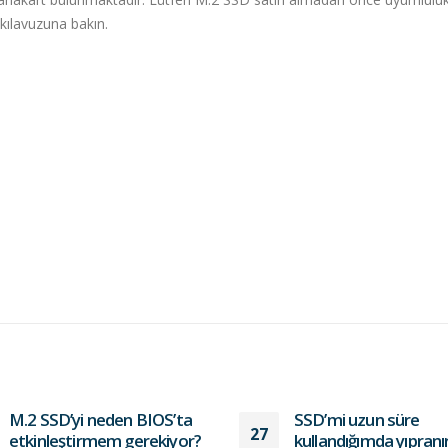
 kılavuzuna bakın.
M.2 SSD’yi neden BIOS’ta
SSD’mi uzun süre
27
etkinleştirmem gerekiyor?
kullandığımda yıpranı