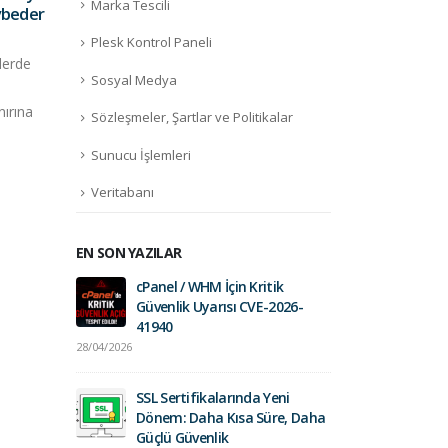
Marka Tescili
ybeder
Mar
Mar
Tüm M.2 SSD'ler, sistem
Hayır
Plesk Kontrol Paneli
kartlarındaki M.2 yuvalarına
SATA
lerde
gömülü olarak takılır. M.2
arabi
Sosyal Medya
form...
daha
nırına
Sözleşmeler, Şartlar ve Politikalar
daha fazla oku
Sunucu İşlemleri
Veritabanı
EN SON YAZILAR
cPanel / WHM İçin Kritik
Fort
Güvenlik Uyarısı CVE-2026-
01/0
41940
28/04/2026
Geli
Saht
SSL Sertifikalarında Yeni
26/0
Dönem: Daha Kısa Süre, Daha
Güçlü Güvenlik