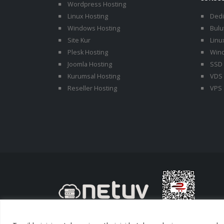
Wordpress Hosting
Linux Hosting
Dedi
Windows Hosting
Bulu
Site Kur
Linu
Plesk Hosting
Wind
Joomla Hosting
SSD 
Kurumsal Hosting
VDS 
Reseller Hosting
VPS 