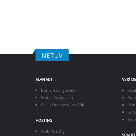
NETUV
ALAN ADI
VERI M
Domain Sorgulama
Kabi
Whois Sorgulama
Sunu
Satılık Domain (Alan Adı)
DDoS
Sunu
Servi
HOSTING
Web Hosting
SUNUC