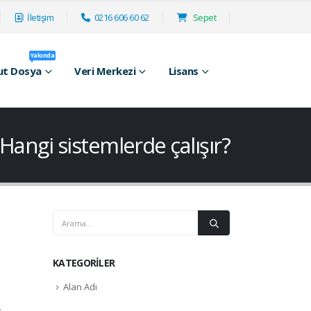
İletişim
0216 606 60 62
Sepet
Yakında
ut Dosya
Veri Merkezi
Lisans
Hangi sistemlerde çalışır?
KATEGORILER
Alan Adı
k