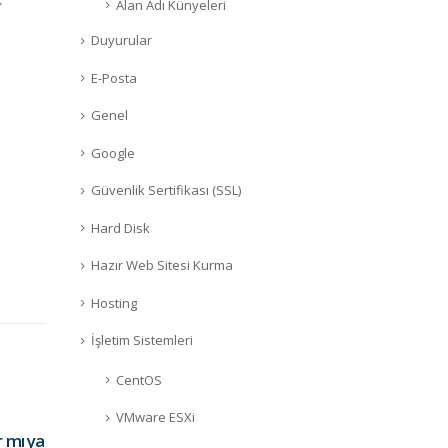
Alan Adı Künyeleri
Duyurular
E-Posta
Genel
Google
Güvenlik Sertifikası (SSL)
Hard Disk
Hazır Web Sitesi Kurma
Hosting
İşletim Sistemleri
CentOS
M.2 SSD’yi tercih etme
M.2 
VMware ESXi
27
27
r mı ya
nedenleri nelerdir?
aynı