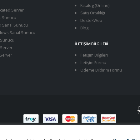
Katalog (Online)
cated Server
Satış Ortaklığı
t Sunucu
DestekWeb
x Sanal Sunucu
Blog
ows Sanal Sunucu
Sunucu
İLETIŞIM BILGILERI
Server
Server
İletişim Bilgileri
İletişim Formu
Ödeme Bildirim Formu