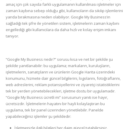
amaç için çok sayıda farklı uygulamanın kullanılması işletmeler için
zaman kaybına sebep olduğu gibi, kullanıcıların da sıkılıp işlemlerini
yarıda bırakmasına neden olabiliyor. Google My Business’ın
sağladığı tek şifre ile yönetilen sistem, işletmelerin zaman kaybını
engellediği gibi kullanıcılara da daha hızlı ve kolay erişim imkanı
tanıyor.
“Google My Business nedir?” sorusu kısa ve net bir şekilde şu
şekilde yanıtlanabilir: bu uygulama; markaların, kuruluşların,
işletmelerin, sanatçıların ve ürünlerin Google Harita üzerindeki
konumunu, hizmete dair güncel bilgilerini, logolarını, fotoğraflarını,
web adreslerini, reklam potansiyellerini ve ziyaretçi istatistiklerini
tek bir yerden yönetebilecekleri, işletme dostu bir uygulamadır.
“Google My Business ücretli mi” sorusunun yanıtı ise hayır,
ücretsizdir. İşletmelerin hayatını bir hayli kolaylaştıran bu
uygulama, tek bir panel üzerinden yönetilebilir. Panelde
yapabileceğiniz işlemler şu şekildedir:
İşletmenizle ilgili bilgileri her daim güncel tutabilirsiniz.