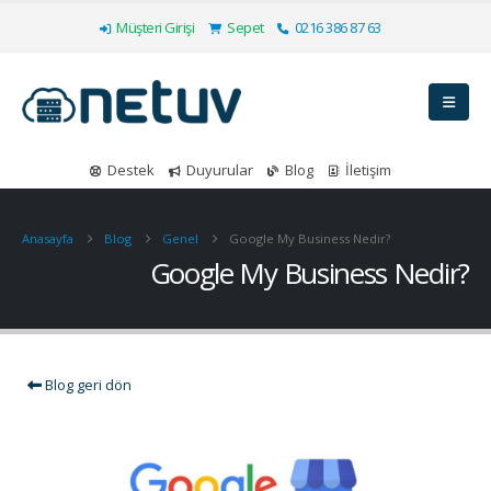
Müşteri Girişi
Sepet
0216 386 87 63
Destek
Duyurular
Blog
İletişim
Anasayfa
Blog
Genel
Google My Business Nedir?
Google My Business Nedir?
Blog geri dön