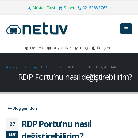
Müşteri Girişi
Sepet
0216 386 87 63
Destek
Duyurular
Blog
İletişim
Anasayfa
Blog
Genel
RDP Portu’nu Nasıl Değiştirebilirim?
RDP Portu’nu nasıl değiştirebilirim?
Blog geri dön
RDP Portu’nu nasıl
27
değiştirebilirim?
Mar