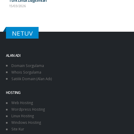
Türk Linux Dağıtımları
15/03/2026
NETUV
ALAN ADI
Domain Sorgulama
Whois Sorgulama
Satılık Domain (Alan Adı)
HOSTING
Web Hosting
Wordpress Hosting
Linux Hosting
Windows Hosting
Site Kur