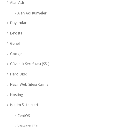
Alan Adı
Alan Adı Künyeleri
Duyurular
E-Posta
Genel
Google
Güvenlik Sertifikası (SSL)
Hard Disk
Hazır Web Sitesi Kurma
Hosting
İşletim Sistemleri
CentOS
VMware ESXi