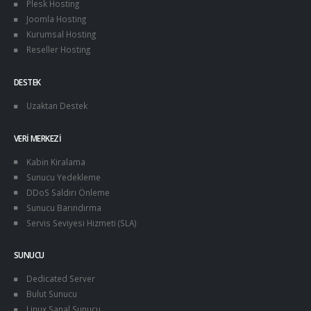
Plesk Hosting
Joomla Hosting
Kurumsal Hosting
Reseller Hosting
DESTEK
Uzaktan Destek
VERI MERKEZI
Kabin Kiralama
Sunucu Yedekleme
DDoS Saldırı Önleme
Sunucu Barındırma
Servis Seviyesi Hizmeti (SLA)
SUNUCU
Dedicated Server
Bulut Sunucu
Linux Sanal Sunucu