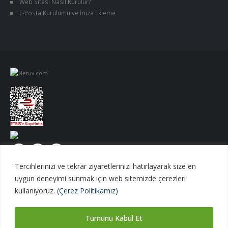
Web Sitesi Nasıl Kurulur?
E-Posta Kurulumu ve İmza Ekleme
Tercihlerinizi ve tekrar ziyaretlerinizi hatırlayarak size en
uygun deneyimi sunmak için web sitemizde çerezleri
kullanıyoruz. (
Çerez Politikamız
)
Tümünü Kabul Et
Netuv Bilişim A.Ş. | © 1998 - 2026 Tüm hakları saklıdır.