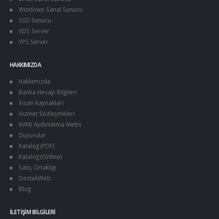
Windows Sanal Sunucu
SSD Sunucu
VDS Server
VPS Server
HAKKIMIZDA
Hakkımızda
Banka Hesap Bilgileri
İnsan Kaynakları
Hizmet Sözleşmeleri
KVKK Aydınlatma Metni
Duyurular
Katalog (PDF)
Katalog (Online)
Satış Ortaklığı
DestekWeb
Blog
İLETIŞIM BILGILERI