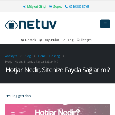
Müşteri Girişi
Sepet
0216 386 87 63
Destek
Duyurular
Blog
İletişim
Anasayfa
Blog
Genel
,
Hosting
Hotjar Nedir, Sitenize Fayda Sağlar Mı?
Hotjar Nedir, Sitenize Fayda Sağlar mı?
Blog geri dön