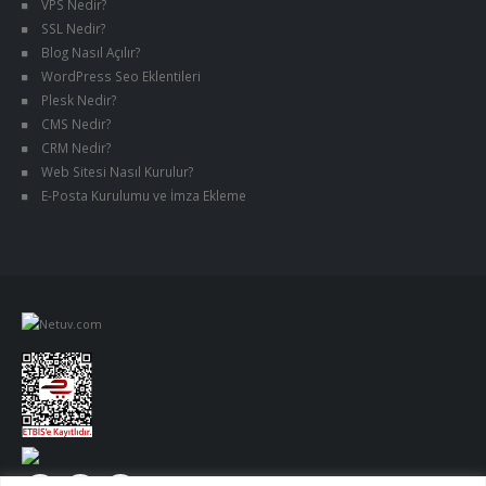
VPS Nedir?
SSL Nedir?
Blog Nasıl Açılır?
WordPress Seo Eklentileri
Plesk Nedir?
CMS Nedir?
CRM Nedir?
Web Sitesi Nasıl Kurulur?
E-Posta Kurulumu ve İmza Ekleme