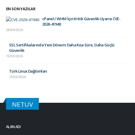
EN SON YAZILAR
cPanel / WHM İçin Kritik Güvenlik Uyarısı CVE-
2026-41940
28/04/2026
SSL Sertifikalarında Yeni Dönem: Daha Kısa Süre, Daha Güçlü
Güvenlik
15/03/2026
Türk Linux Dağıtımları
15/03/2026
NETUV
ALAN ADI