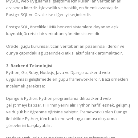
MySQL, web uygulaması geliştirme için kullanılan veritabanları
arasında liderdir. İşlevsellik ve basitlik, en önemli avantajıdır.
PostgreSQL ve Oracle ise diğer iyi seçimlerdir.
PostgreSQL, öncelikle UNIX benzeri sistemlere dayanan açık
kaynaklı, ücretsiz bir veritabanı yönetim sistemidir.
Oracle, güçlü kurumsal, ticari veritabanları pazarında liderdir ve
dünya çapındaki ağ üzerindeki etkisi aktif olarak artırmaktadır.
3. Backend Teknolojisi
Python, Go, Ruby, Node.js, Java ve Django backend web
uygulaması geliştirmede en güçlü framework’lerdir. Bazı örnekleri
incelemek gerekirse:
Django & Python: Python programlama dili backend web
geliştirmeyi kapsar. PHP’nin yerini alır. Python hafif, esnek, gelişmiş
ve düşük bir öğrenme eğrisine sahiptir. Framework’ü olan Django
ile birlikte Python, tüm back-end web uygulaması oluşturma
görevlerini karşılayabilir.
Node.js: Hızlı, kolay ve modern uygulamalar geliştirmek için