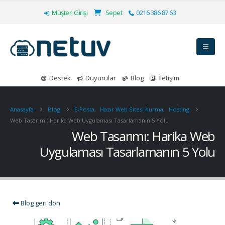
Müşteri Girişi
Sepet
0216 386 87 63
Destek
Duyurular
Blog
İletişim
Anasayfa
Blog
E-Posta
,
Hazır Web Sitesi Kurma
,
Hosting
Web Tasarımı: Harika Web Uygulaması Tasarlamanın 5 Yolu
Web Tasarımı: Harika Web
Uygulaması Tasarlamanın 5 Yolu
Blog geri dön