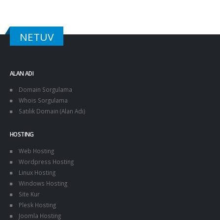
NETUV
ALAN ADI
Domain Sorgulama
Whois Sorgulama
Satılık Domain (Alan Adı)
HOSTING
Web Hosting
Wordpress Hosting
Linux Hosting
Windows Hosting
Site Kur
Plesk Hosting
Joomla Hosting