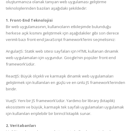
oluşturmanıza olanak tanıyan web uygulaması geliştirme
teknolojilerinden bazıları aşağıdaki şekildedir:
1. Front-End Teknolojisi
Bir web uygulamasının, kullanıcıların etkileşimde bulunduğu
herkese açık kısmını geliştirmek için aşağıdakiler gibi son derece
verimli bazı front-end JavaScript framework’lerini seçmelisiniz:
AngularJS: Statik web sitesi sayfaları için HTML kullanan dinamik
web uygulamaları için uygundur. Google’nin popüler front-end
framework’üdür.
ReactJS: Büyük ölçekli ve karmaşık dinamik web uygulamaları
geliştirmek için kullanılan en güçlü ve en ünlü JS framework’lerinden
biridir.
VueJS: Yeni bir JS framework’üdür. Yardımcı bir library (kitaplık)
ekosistemi ve büyük, karmaşık tek sayfalı uygulamaları uygulamak
için kullanılan erişilebilir bir birincil kitaplık sunar.
2. Veritabanları