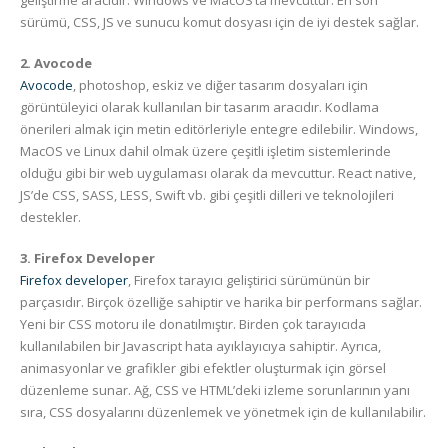
geliştirme aracıdır. Windows ve MacOS’ta mevcuttur. En son
sürümü, CSS, JS ve sunucu komut dosyası için de iyi destek sağlar.
2. Avocode
Avocode
, photoshop, eskiz ve diğer tasarım dosyaları için
görüntüleyici olarak kullanılan bir tasarım aracıdır. Kodlama
önerileri almak için metin editörleriyle entegre edilebilir. Windows,
MacOS ve Linux dahil olmak üzere çeşitli işletim sistemlerinde
olduğu gibi bir web uygulaması olarak da mevcuttur. React native,
JS’de CSS, SASS, LESS, Swift vb. gibi çeşitli dilleri ve teknolojileri
destekler.
3. Firefox Developer
Firefox developer
, Firefox tarayıcı geliştirici sürümünün bir
parçasıdır. Birçok özelliğe sahiptir ve harika bir performans sağlar.
Yeni bir CSS motoru ile donatılmıştır. Birden çok tarayıcıda
kullanılabilen bir Javascript hata ayıklayıcıya sahiptir. Ayrıca,
animasyonlar ve grafikler gibi efektler oluşturmak için görsel
düzenleme sunar. Ağ, CSS ve HTML’deki izleme sorunlarının yanı
sıra, CSS dosyalarını düzenlemek ve yönetmek için de kullanılabilir.