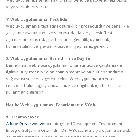
Web uygulaması geliştirmek için front-end ve back-end teknolojisi
veya veritabanı seçin.
7. Web Uygulamanızı Test Edin
Web uygulamanızı test etmek sürekli bir prosedürdür ve genellikle
geliştirme aşamasında ve sonrasında da gerçekleşir. Test
aşamasının ortasında; performans, güvenlik, uyumluluk,
kullanılabilirlik ve işlevsellik testlerini yapmanız gerekir.
8. Web Uygulamanızı Barındırın ve Dağıtın
Barındırma, web sitesi uygulamanızı bir sunucuda çalıştırmakla
ilgilidir. Bu yüzden bir alan satın almanız ve bir bulut barındırma
sağlayıcısı seçmeniz gerekecektir. Web uygulamanızı yerel
cihazdan bulut sağlayıcınıza almak ve dağıtmak için bir CI aracı
kullanmanız gerekir.
Harika Web Uygulaması Tasarlamanın 5 Yolu
1. Dreamweaver
Adobe Dreamweaver
bir Integrated Development Environment –
Entegre Geliştirme Ortamıdır (IDE). W3c standardıyla uyumlu bir web