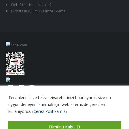
Web Sitesi Nasıl Kurulur?
E-Posta Kurulumu ve İmza Ekleme
Tercihlerinizi ve tekrar ziyaretlerinizi hatırlayarak size en
uygun deneyimi sunmak için web sitemizde çerezleri
kullanıyoruz. (
Çerez Politikamız
)
Tümünü Kabul Et