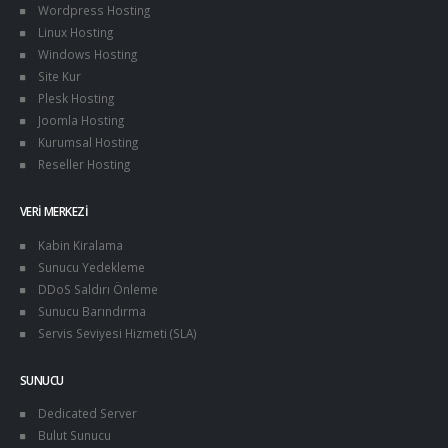
Wordpress Hosting
Linux Hosting
Windows Hosting
Site Kur
Plesk Hosting
Joomla Hosting
Kurumsal Hosting
Reseller Hosting
VERI MERKEZI
Kabin Kiralama
Sunucu Yedekleme
DDoS Saldırı Önleme
Sunucu Barındırma
Servis Seviyesi Hizmeti (SLA)
SUNUCU
Dedicated Server
Bulut Sunucu