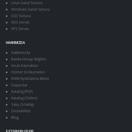
Linux Sanal Sunucu
Windows Sanal Sunucu
SSD Sunucu
VDS Server
VPS Server
HAKKIMIZDA
Hakkımızda
Banka Hesap Bilgileri
İnsan Kaynakları
Hizmet Sözleşmeleri
KVKK Aydınlatma Metni
Duyurular
Katalog (PDF)
Katalog (Online)
Satış Ortaklığı
DestekWeb
Blog
İLETIŞIM BILGILERI