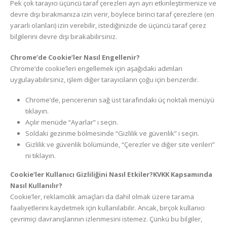
Pek çok tarayıcı üçüncü taraf çerezleri ayrı ayrı etkinleştirmenize ve
devre dışı bırakmanıza izin verir, böylece birinci taraf çerezlere (en
yararlı olanları) izin verebilir, istediğinizde de üçüncü taraf çerez
bilgilerini devre dışı bırakabilirsiniz.
Chrome’de Cookie’ler Nasıl Engellenir?
Chrome’de cookie’leri engellemek için aşağıdaki adımları
uygulayabilirsiniz, işlem diğer tarayıcıların çoğu için benzerdir.
Chrome’de, pencerenin sağ üst tarafındaki üç noktalı menüyü
tıklayın.
Açılır menüde “Ayarlar” ı seçin.
Soldaki gezinme bölmesinde “Gizlilik ve güvenlik” i seçin.
Gizlilik ve güvenlik bölümünde, “Çerezler ve diğer site verileri”
ni tıklayın.
Cookie’ler Kullanıcı Gizliliğini Nasıl Etkiler?KVKK Kapsamında
Nasıl Kullanılır?
Cookie’ler, reklamcılık amaçları da dahil olmak üzere tarama
faaliyetlerini kaydetmek için kullanılabilir. Ancak, birçok kullanıcı
çevrimiçi davranışlarının izlenmesini istemez. Çünkü bu bilgiler,