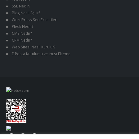
SSL Nedir?
Blog Nasıl Açılır?
WordPress Seo Eklentileri
Plesk Nedir?
CMS Nedir?
CRM Nedir?
Web Sitesi Nasıl Kurulur?
E-Posta Kurulumu ve İmza Ekleme