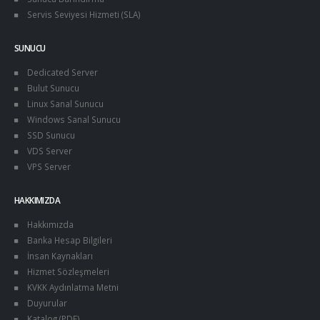
Servis Seviyesi Hizmeti (SLA)
SUNUCU
Dedicated Server
Bulut Sunucu
Linux Sanal Sunucu
Windows Sanal Sunucu
SSD Sunucu
VDS Server
VPS Server
HAKKIMIZDA
Hakkımızda
Banka Hesap Bilgileri
İnsan Kaynakları
Hizmet Sözleşmeleri
KVKK Aydınlatma Metni
Duyurular
Katalog (PDF)