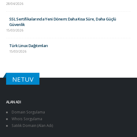
28/04/2026
SSL Sertifikalarında Yeni Dönem: Daha Kısa Süre, Daha Güçlü
Güvenlik
15/03/2026
Türk Linux Dağıtımları
15/03/2026
NETUV
ALAN ADI
Domain Sorgulama
Whois Sorgulama
Satılık Domain (Alan Adı)