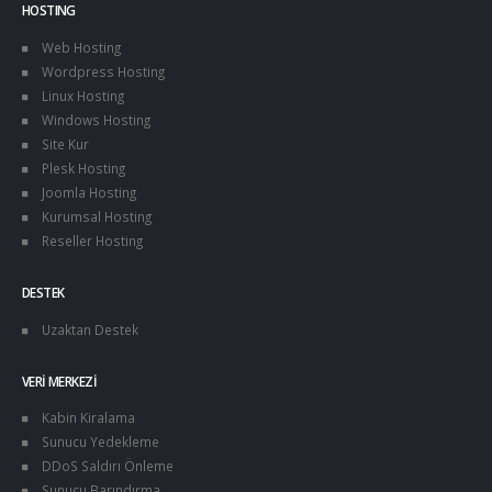
HOSTING
Web Hosting
Wordpress Hosting
Linux Hosting
Windows Hosting
Site Kur
Plesk Hosting
Joomla Hosting
Kurumsal Hosting
Reseller Hosting
DESTEK
Uzaktan Destek
VERI MERKEZI
Kabin Kiralama
Sunucu Yedekleme
DDoS Saldırı Önleme
Sunucu Barındırma