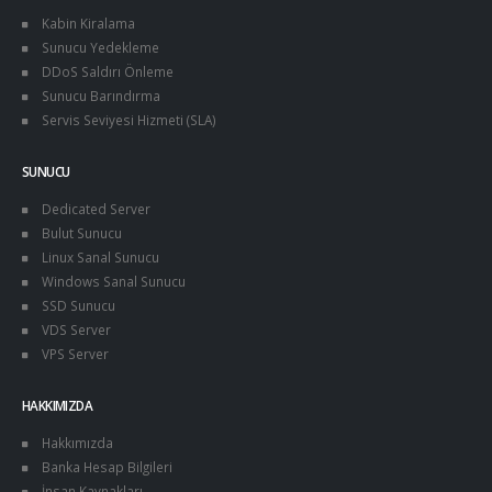
Kabin Kiralama
Sunucu Yedekleme
DDoS Saldırı Önleme
Sunucu Barındırma
Servis Seviyesi Hizmeti (SLA)
SUNUCU
Dedicated Server
Bulut Sunucu
Linux Sanal Sunucu
Windows Sanal Sunucu
SSD Sunucu
VDS Server
VPS Server
HAKKIMIZDA
Hakkımızda
Banka Hesap Bilgileri
İnsan Kaynakları