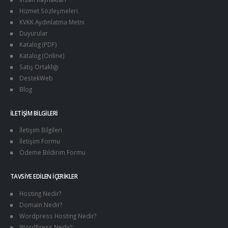
Hizmet Sözleşmeleri
KVKK Aydınlatma Metni
Duyurular
Katalog (PDF)
Katalog (Online)
Satış Ortaklığı
DestekWeb
Blog
İLETIŞIM BILGILERI
İletişim Bilgileri
İletişim Formu
Ödeme Bildirim Formu
TAVSIYE EDILEN İÇERIKLER
Hosting Nedir?
Domain Nedir?
Wordpress Hosting Nedir?
WordPress Nedir?