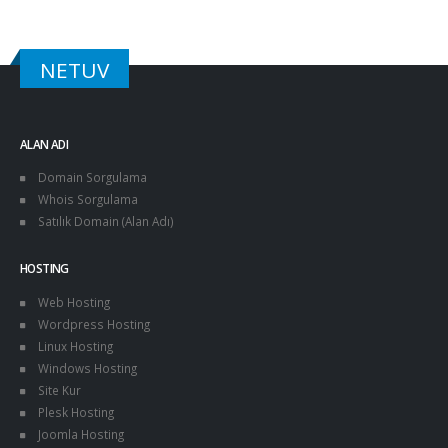
NETUV
ALAN ADI
Domain Sorgulama
Whois Sorgulama
Satılık Domain (Alan Adı)
HOSTING
Web Hosting
Wordpress Hosting
Linux Hosting
Windows Hosting
Site Kur
Plesk Hosting
Joomla Hosting