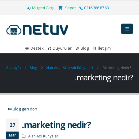
Müşteri Girişi
Sepet
0216 386 87 63
Destek
Duyurular
Blog
İletişim
Anasayfa
Blog
Alan Adı
,
Alan Adı Künyeleri
.marketing Nedir?
.marketing nedir?
Blog geri dön
.marketing nedir?
27
Mar
Alan Adı Künyeleri