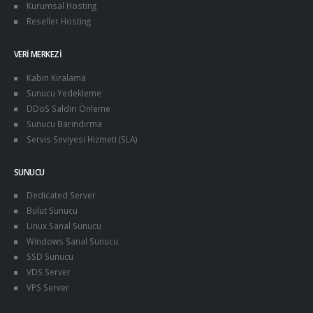
Kurumsal Hosting
Reseller Hosting
VERI MERKEZI
Kabin Kiralama
Sunucu Yedekleme
DDoS Saldırı Önleme
Sunucu Barındırma
Servis Seviyesi Hizmeti (SLA)
SUNUCU
Dedicated Server
Bulut Sunucu
Linux Sanal Sunucu
Windows Sanal Sunucu
SSD Sunucu
VDS Server
VPS Server