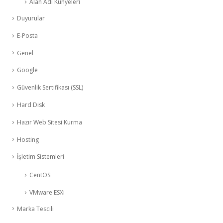
Alan Adı Künyeleri
Duyurular
E-Posta
Genel
Google
Güvenlik Sertifikası (SSL)
Hard Disk
Hazır Web Sitesi Kurma
Hosting
İşletim Sistemleri
CentOS
VMware ESXi
Marka Tescili