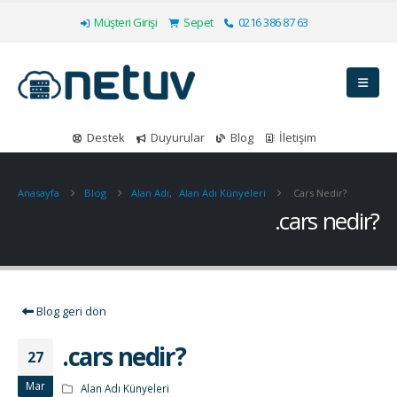
Müşteri Girişi
Sepet
0216 386 87 63
Destek
Duyurular
Blog
İletişim
Anasayfa
Blog
Alan Adı
,
Alan Adı Künyeleri
.cars Nedir?
.cars nedir?
Blog geri dön
.cars nedir?
27
Mar
Alan Adı Künyeleri