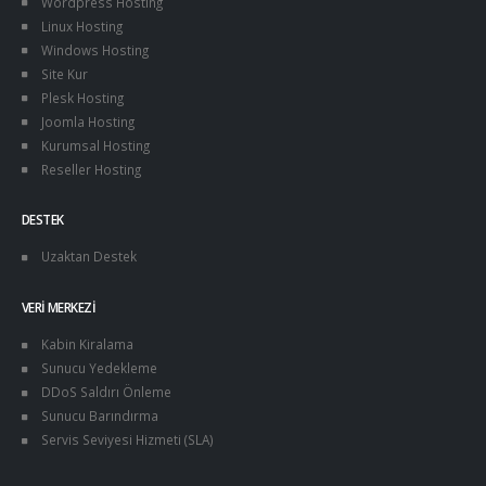
Wordpress Hosting
Linux Hosting
Windows Hosting
Site Kur
Plesk Hosting
Joomla Hosting
Kurumsal Hosting
Reseller Hosting
DESTEK
Uzaktan Destek
VERI MERKEZI
Kabin Kiralama
Sunucu Yedekleme
DDoS Saldırı Önleme
Sunucu Barındırma
Servis Seviyesi Hizmeti (SLA)