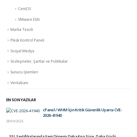
CentOS
VMware ESXi
Marka Tescili
Plesk Kontrol Paneli
Sosyal Medya
Sözleşmeler, Şartlar ve Politikalar
Sunucu İşlemleri
Veritabanı
EN SON YAZILAR
cPanel / WHM İçin Kritik Güvenlik Uyarısı CVE-
2026-41940
28/04/2026
SSL Sertifikalarında Yeni Dönem: Daha Kısa Süre, Daha Güçlü