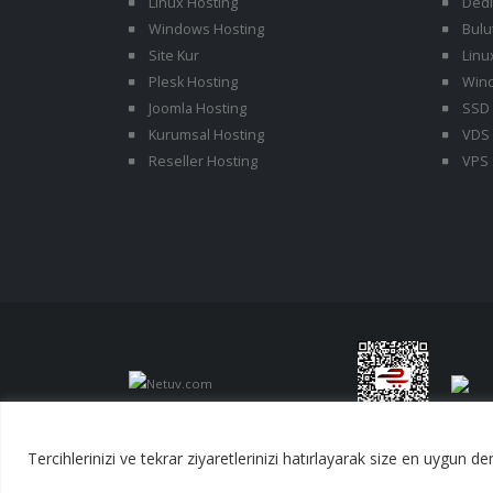
Linux Hosting
Dedi
Windows Hosting
Bulu
Site Kur
Linu
Plesk Hosting
Wind
Joomla Hosting
SSD 
Kurumsal Hosting
VDS 
Reseller Hosting
VPS 
Tercihlerinizi ve tekrar ziyaretlerinizi hatırlayarak size en uygun 