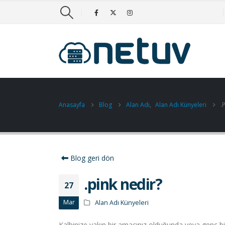
Anasayfa
Blog
Alan Adı
,
Alan Adı Künyeleri
.
Blog geri dön
.pink nedir?
27
Mar
Alan Adı Künyeleri
Kalbinize yakın bir amacınız olduğunda veya genç bir 