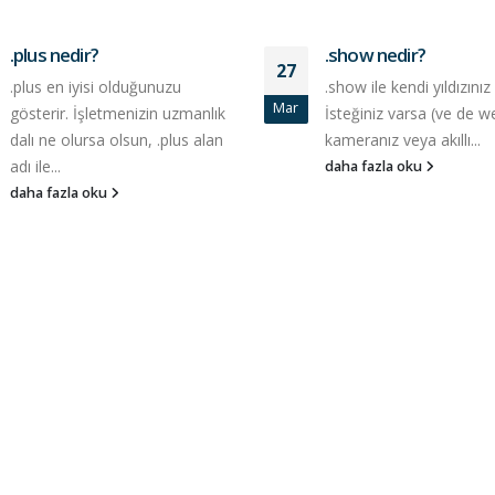
.plus nedir?
.show nedir?
27
.plus en iyisi olduğunuzu
.show ile kendi yıldızınız
Mar
gösterir. İşletmenizin uzmanlık
İsteğiniz varsa (ve de w
dalı ne olursa olsun, .plus alan
kameranız veya akıllı...
adı ile...
daha fazla oku
daha fazla oku