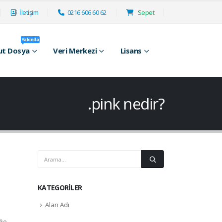
İletişim
0216 606 60 62
Sepet
Yakında
ut Dosya
Veri Merkezi
Lisans
.pink nedir?
KATEGORILER
Alan Adı
iğe