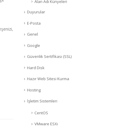
Alan Adı Künyeleri
Duyurular
E-Posta
eşenizi,
Genel
Google
Güvenlik Sertifikası (SSL)
Hard Disk
Hazır Web Sitesi Kurma
Hosting
İşletim Sistemleri
CentOS
VMware ESXi