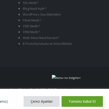
SSL Nedir?
Blog Nasıl Açılır?
WordPress Seo Eklentileri
Plesk Nedir?
CMS Nedir?
CRM Nedir?
Web Sitesi Nasıl Kurulur?
E-Posta Kurulumu ve İmza Ekleme
Netuv Bilişim A.Ş. | © 1998 - 2026 Tüm hakları saklıdır.
versiyon 06062026
kamız
)
Çerez Ayarları
Tümünü Kabul Et