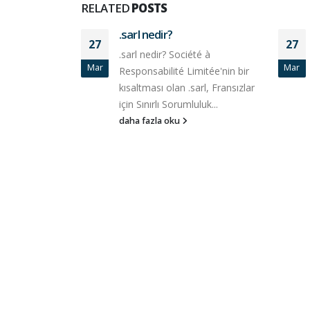
RELATED
POSTS
.sarl nedir?
27
27
.sarl nedir? Société à
Mar
Mar
Responsabilité Limitée'nin bir
kısaltması olan .sarl, Fransızlar
için Sınırlı Sorumluluk...
daha fazla oku