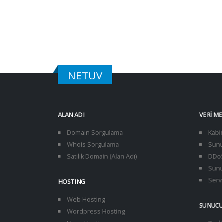
NETUV
ALAN ADI
VERI M
Domain Sorgulama
Kabi
Whois Sorgulama
Sunu
Satılık Domain (Alan Adı)
DDoS
Sunu
Servi
HOSTING
Web Hosting
SUNUC
Wordpress Hosting