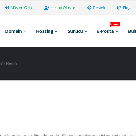
Müşteri Girişi
Hesap Oluştur
Destek
Blog
İndirim
Domain
Hosting
Sunucu
E-Posta
Bul
pink Nedir?
kitleye hitap ettiğinizde ya da dünyayla paylaşmak istediğiniz bir kişil