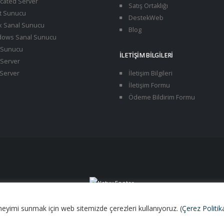
cated Server
Satış Ortaklığı
t Sunucu
DestekWeb
x Sanal Sunucu
Blog
ows Sanal Sunucu
Sunucu
İLETIŞIM BILGILERI
Server
Server
İletişim Bilgileri
İletişim Formu
Ödeme Bildirim Formu
deneyimi sunmak için web sitemizde çerezleri kullanıyoruz. (
Çerez Politi