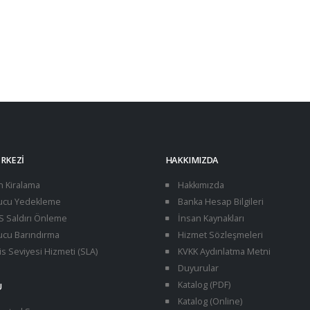
ERKEZI
HAKKIMIZDA
n Kiralama
Hakkımızda
cu Yedekleme
Banka Hesap Bilgileri
 Saldırı Önleme
İnsan Kaynakları
cu Barındırma
Hizmet Sözleşmeleri
s Seviyesi Hizmeti (SLA)
KVKK Aydınlatma Metni
Duyurular
Katalog (PDF)
U
Katalog (Online)