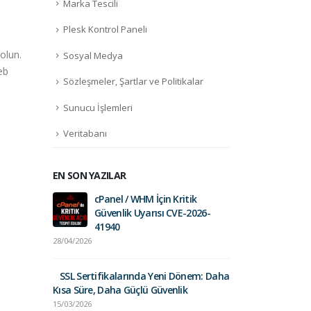
Marka Tescili
Plesk Kontrol Paneli
.surf nedir?
.bes
27
27
 olun.
Bu alan adı ayakta sörften
Web 
Sosyal Medya
Mar
Mar
eb
wake boarding'e ve hatta
değe
Sözleşmeler, Şartlar ve Politikalar
rüzgar sörfüne kadar...
fazla
sözcü
daha fazla oku
Sunucu İşlemleri
daha
Veritabanı
EN SON YAZILAR
cPanel / WHM İçin Kritik
Fortinet Sec
Güvenlik Uyarısı CVE-2026-
01/09/2025
41940
28/04/2026
Gelir İdares
Postalara Dik
SSL Sertifikalarında Yeni Dönem: Daha
26/03/2025
Kısa Süre, Daha Güçlü Güvenlik
15/03/2026