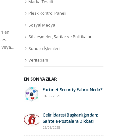
Marka Tescili
Plesk Kontrol Paneli
.live nedir?
.iris
Sosyal Medya
27
27
ri en
Kimsenin görmezden
Emera
Sözleşmeler, Şartlar ve Politikalar
Mar
Mar
ises.
gelemeyeceği bir web adresi
İrlan
veya...
edinin. Gerçek zamanlı
mily
Sunucu İşlemleri
içeriklere kim dayanabilir ki?...
varke
Veritabanı
daha fazla oku
daha
EN SON YAZILAR
ritik
Fortinet Security Fabric Nedir?
cPanel / 
VE-2026-
Güvenlik
01/09/2025
41940
28/04/2026
Gelir İdaresi Başkanlığından;
Sahte e-Postalara Dikkat!
a Yeni
SSL Serti
26/03/2025
 Süre, Daha
Dönem: D
Güçlü Gü