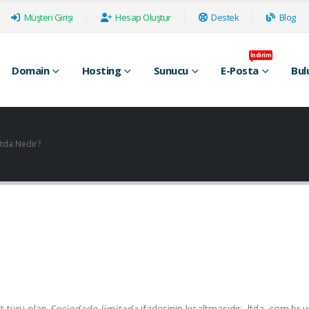
Müşteri Girişi
Hesap Oluştur
Destek
Blog
İndirim
Domain
Hosting
Sunucu
E-Posta
Bul
ltda Nedir?
et türü olan
Sociedade limitada
ifadesinin kısaltmasıdır.
.ltda
.com.br v