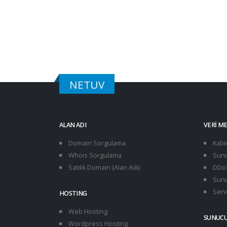
15/03/2026
Türk Linux Dağıtımları
15/03/2026
NETUV
ALAN ADI
VERI M
Domain Sorgulama
Kabi
Whois Sorgulama
Sunu
Satılık Domain (Alan Adı)
DDoS
Sunu
Servi
HOSTING
Web Hosting
SUNUC
Wordpress Hosting