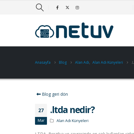
Anasayfa
Blog
Alan Adı
,
Alan Adı Künyeleri
.
Blog geri dön
.ltda nedir?
27
Mar
Alan Adı Künyeleri
LTDA, Brezilya ve çevresinde en çok kullanılan şirk