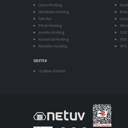
Linux Hosting
Dedi
Windows Hosting
Bulu
Site Kur
Linu
Plesk Hosting
Wind
Joomla Hosting
SSD 
Kurumsal Hosting
VDS 
Reseller Hosting
VPS 
DESTEK
Uzaktan Destek