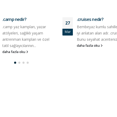
.camp nedir?
.cruises nedir?
27
.camp yaz kampları, yazar
Bembeyaz kumlu sahille
Mar
atölyeleri, sağlıklı yaşam
iyi anlatan alan adı: .cru
antrenman kampları ve özel
Bunu seyahat acenteniz 
tatil sağlayıcılarının...
daha fazla oku
daha fazla oku
Fortinet Security Fabric Nedir?
cPanel / WHM İçin K
Güvenlik Uyarısı C
01/09/2025
41940
28/04/2026
Gelir İdaresi Başkanlığından;
Sahte e-Postalara Dikkat!
SSL Sertifikalarınd
26/03/2025
ha
Dönem: Daha Kısa
Güçlü Güvenlik