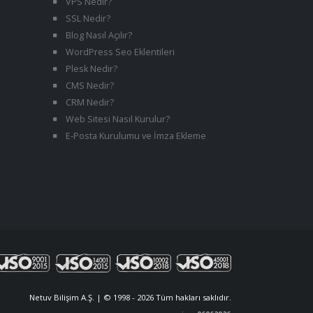
VPS Nedir?
SSL Nedir?
Blog Nasıl Açılır?
WordPress Seo Eklentileri
Plesk Nedir?
CMS Nedir?
CRM Nedir?
Web Sitesi Nasıl Kurulur?
E-Posta Kurulumu ve İmza Ekleme
Netuv Bilişim A.Ş. | © 1998 - 2026 Tüm hakları saklıdır.