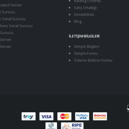
Katalog (Online)
cated Server
Satış Ortaklığı
t Sunucu
DestekWeb
x Sanal Sunucu
Blog
ows Sanal Sunucu
Sunucu
İLETIŞIM BILGILERI
Server
Server
İletişim Bilgileri
İletişim Formu
Ödeme Bildirim Formu