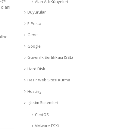
Alan Adı Künyeleri
 olanı
Duyurular
E-Posta
Genel
nline
Google
Güvenlik Sertifikası (SSL)
Hard Disk
Hazır Web Sitesi Kurma
Hosting
İşletim Sistemleri
CentOS
VMware ESXi