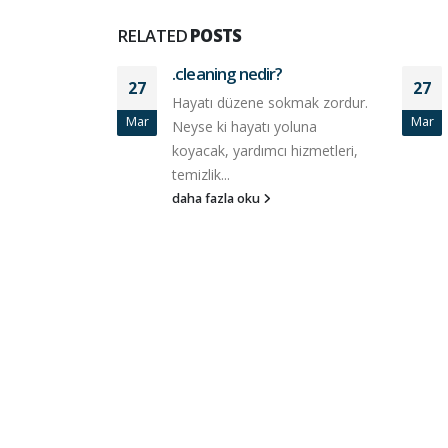
RELATED
POSTS
.cleaning nedir?
27
27
lerce yeni
Hayatı düzene sokmak zordur.
Mar
Mar
dan biri
Neyse ki hayatı yoluna
 olarak
koyacak, yardımcı hizmetleri,
ukuna
temizlik...
menkul...
daha fazla oku
cPanel / WHM İçin Kritik
Güvenlik Uyarısı CVE-2026-
41940
28/04/2026
SSL Sertifikalarında Yeni
Dönem: Daha Kısa Süre, Da
Güçlü Güvenlik