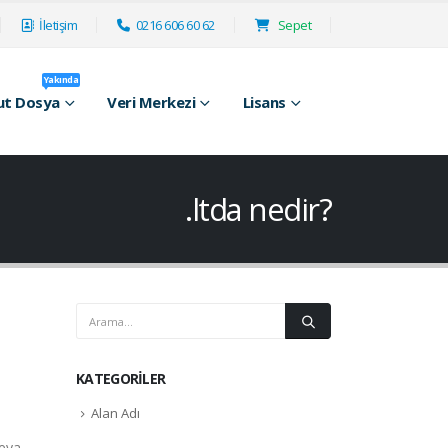
İletişim
0216 606 60 62
Sepet
Yakında
ut Dosya
Veri Merkezi
Lisans
.ltda nedir?
KATEGORILER
Alan Adı
eya