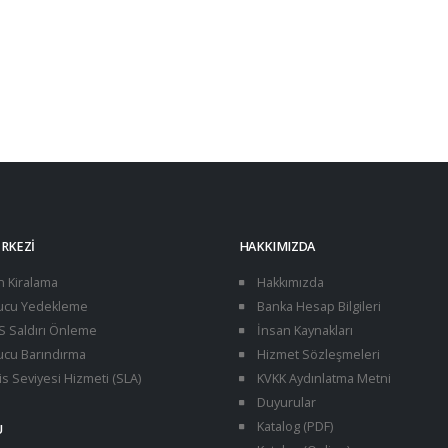
Unix vs. Linux: Temel Farklar
15/03/2026
ve Karşılaştırma
24/01/2025
Türk Linux Dağıtım
15/03/2026
ERKEZI
HAKKIMIZDA
n Kiralama
Hakkımızda
cu Yedekleme
Banka Hesap Bilgileri
 Saldırı Önleme
İnsan Kaynakları
cu Barındırma
Hizmet Sözleşmeleri
s Seviyesi Hizmeti (SLA)
KVKK Aydınlatma Metni
Duyurular
Katalog (PDF)
U