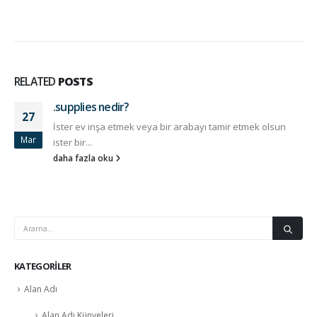
RELATED
POSTS
.supplies nedir?
27
İster ev inşa etmek veya bir arabayı tamir etmek olsun
Mar
ister bir...
daha fazla oku
KATEGORILER
Alan Adı
Alan Adı Künyeleri