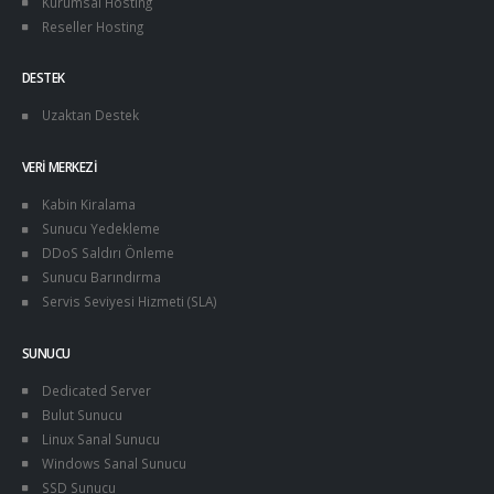
Kurumsal Hosting
Reseller Hosting
DESTEK
Uzaktan Destek
VERI MERKEZI
Kabin Kiralama
Sunucu Yedekleme
DDoS Saldırı Önleme
Sunucu Barındırma
Servis Seviyesi Hizmeti (SLA)
SUNUCU
Dedicated Server
Bulut Sunucu
Linux Sanal Sunucu
Windows Sanal Sunucu
SSD Sunucu