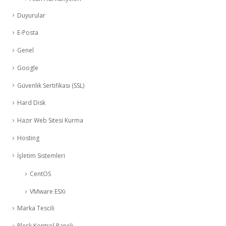
Duyurular
E-Posta
Genel
Google
Güvenlik Sertifikası (SSL)
Hard Disk
Hazır Web Sitesi Kurma
Hosting
İşletim Sistemleri
CentOS
VMware ESXi
Marka Tescili
Plesk Kontrol Paneli