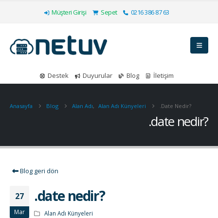
Müşteri Girişi
Sepet
0216 386 87 63
Destek
Duyurular
Blog
İletişim
Anasayfa
Blog
Alan Adı
,
Alan Adı Künyeleri
.date Nedir?
.date nedir?
Blog geri dön
.date nedir?
27
Mar
Alan Adı Künyeleri