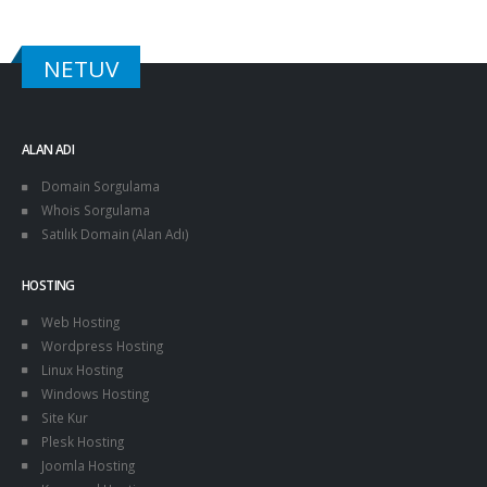
NETUV
ALAN ADI
Domain Sorgulama
Whois Sorgulama
Satılık Domain (Alan Adı)
HOSTING
Web Hosting
Wordpress Hosting
Linux Hosting
Windows Hosting
Site Kur
Plesk Hosting
Joomla Hosting