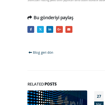
Sitemizden hosting paketi alımı yaptıktan sonra sistem otomatik olarak 
Bu gönderiyi paylaş
Blog geri dön
RELATED
POSTS
27
Mar