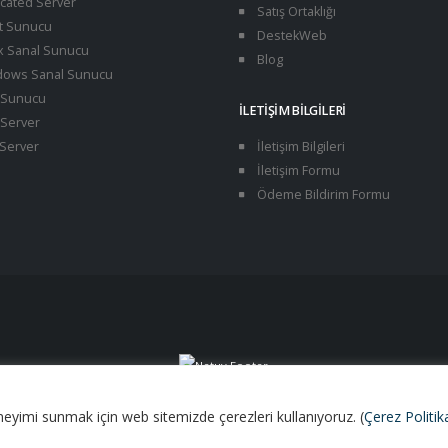
cated Server
Satış Ortaklığı
t Sunucu
DestekWeb
x Sanal Sunucu
Blog
ows Sanal Sunucu
Sunucu
İLETIŞIM BILGILERI
Server
Server
İletişim Bilgileri
İletişim Formu
Ödeme Bildirim Formu
deneyimi sunmak için web sitemizde çerezleri kullanıyoruz. (
Çerez Politi