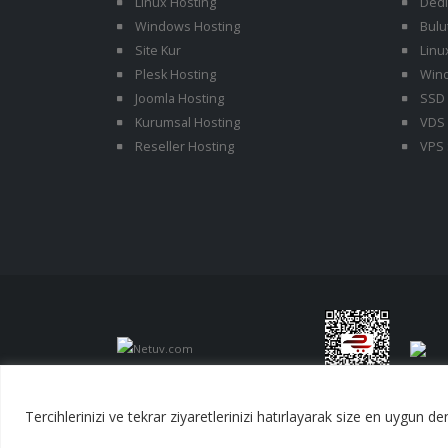
Linux Hosting
Dedi
Windows Hosting
Bulu
Site Kur
Linu
Plesk Hosting
Wind
Joomla Hosting
SSD 
Kurumsal Hosting
VDS 
Reseller Hosting
VPS 
Tercihlerinizi ve tekrar ziyaretlerinizi hatırlayarak size en uygun 