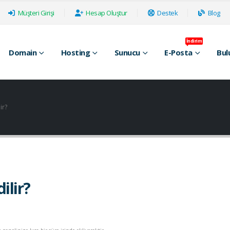
Müşteri Girişi
Hesap Oluştur
Destek
Blog
İndirim
Domain
Hosting
Sunucu
E-Posta
Bul
ir?
ilir?