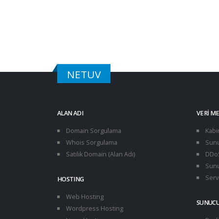
NETUV
ALAN ADI
VERI M
Domain Sorgulama
Kabi
Whois Sorgulama
Sunu
Satılık Domain (Alan Adı)
DDoS
Sunu
Servi
HOSTING
Web Hosting
SUNUC
Wordpress Hosting