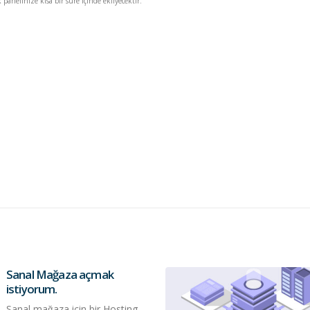
panelinize kısa bir süre içinde ekliyecektir.
Sanal Mağaza açmak
istiyorum.
Sanal mağaza için bir Hosting