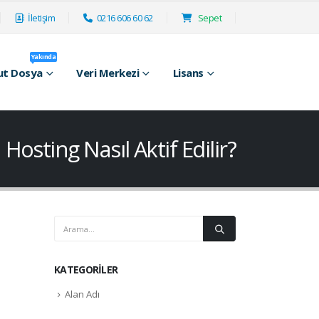
İletişim
0216 606 60 62
Sepet
Yakında
ut Dosya
Veri Merkezi
Lisans
Hosting Nasıl Aktif Edilir?
KATEGORILER
Alan Adı