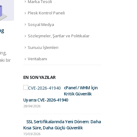
Marka Tescili
Plesk Kontrol Paneli
Sosyal Medya
ng
E-İhracat Yaparken
Linu
07
10
Sözleşmeler, Şartlar ve Politikalar
Domain Seçiminde Nelere
Kiml
Dikkat Etmeli?
May
May
Linu
Sunucu İşlemleri
E-İhracat Yaparken Domain
ing,
Kulla
Veritabanı
Seçiminde Nelere Dikkat
ki bir
Linux
Etmeli? Bu yazıyı okuyorsanız,
kulla
e-ihracat yapmaya ve...
duyu
EN SON YAZILAR
daha fazla oku
daha
cPanel / WHM İçin
Fortinet Sec
Kritik Güvenlik
01/09/2025
Uyarısı CVE-2026-41940
28/04/2026
Gelir İdares
Postalara Dik
SSL Sertifikalarında Yeni Dönem: Daha
26/03/2025
Kısa Süre, Daha Güçlü Güvenlik
15/03/2026