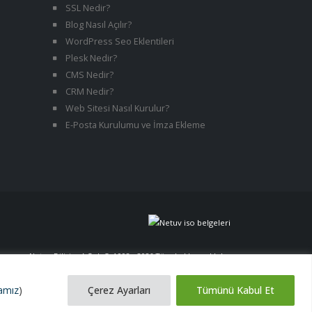
SSL Nedir?
Blog Nasıl Açılır?
WordPress Seo Eklentileri
Plesk Nedir?
CMS Nedir?
CRM Nedir?
Web Sitesi Nasıl Kurulur?
E-Posta Kurulumu ve İmza Ekleme
Netuv Bilişim A.Ş. | © 1998 - 2026 Tüm hakları saklıdır.
versiyon 06062026
kamız
)
Çerez Ayarları
Tümünü Kabul Et