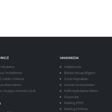
ERKEZI
HAKKIMIZDA
n Kiralama
Hakkımızda
cu Yedekleme
Banka Hesap Bilgileri
 Saldırı Önleme
İnsan Kaynakları
cu Barındırma
Hizmet Sözleşmeleri
s Seviyesi Hizmeti (SLA)
KVKK Aydınlatma Metni
Duyurular
Katalog (PDF)
U
Katalog (Online)