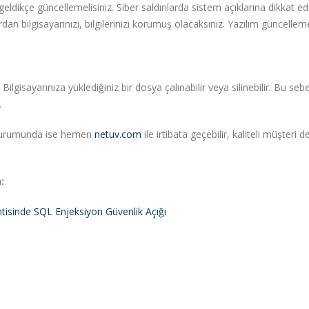
eldikçe güncellemelisiniz. Siber saldırılarda sistem açıklarına dikkat edil
ardan bilgisayarınızı, bilgilerinizi korumuş olacaksınız. Yazılım güncellem
Bilgisayarınıza yüklediğiniz bir dosya çalınabilir veya silinebilir. Bu se
.
 durumunda ise hemen
netuv.com
ile irtibata geçebilir, kaliteli müşteri 
:
isinde SQL Enjeksiyon Güvenlik Açığı