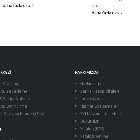
dahi,...
daha fazla oku
daha fazla oku
ERKEZI
HAKKIMIZDA
n Kiralama
Hakkımızda
cu Yedekleme
Banka Hesap Bilgileri
 Saldırı Önleme
İnsan Kaynakları
cu Barındırma
Hizmet Sözleşmeleri
s Seviyesi Hizmeti (SLA)
KVKK Aydınlatma Metni
Duyurular
Katalog (PDF)
U
Katalog (Online)