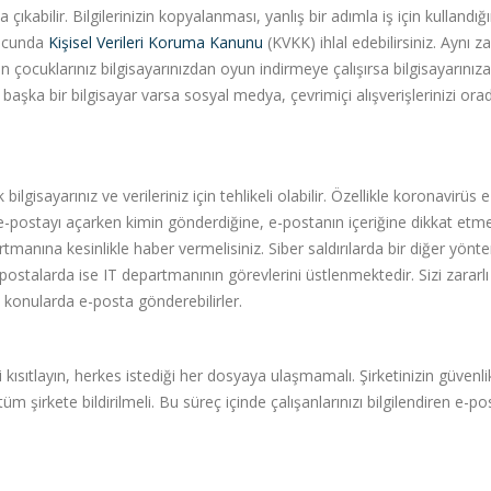
ıkabilir. Bilgilerinizin kopyalanması, yanlış bir adımla iş için kullandığı
onucunda
Kişisel Verileri Koruma Kanunu
(KVKK) ihlal edebilirsiniz. Aynı
in çocuklarınız bilgisayarınızdan oyun indirmeye çalışırsa bilgisayarınız
e başka bir bilgisayar varsa sosyal medya, çevrimiçi alışverişlerinizi ora
gisayarınız ve verileriniz için tehlikeli olabilir. Özellikle koronavirüs e
-postayı açarken kimin gönderdiğine, e-postanın içeriğine dikkat etmel
rtmanına kesinlikle haber vermelisiniz. Siber saldırılarda bir diğer yönt
stalarda ise IT departmanının görevlerini üstlenmektedir. Sizi zararlı
bi konularda e-posta gönderebilirler.
kısıtlayın, herkes istediği her dosyaya ulaşmamalı. Şirketinizin güvenli
 tüm şirkete bildirilmeli. Bu süreç içinde çalışanlarınızı bilgilendiren e-po