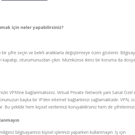
rumak için neler yapabilirsiniz?
bir şifre seçin ve belirli aralıklarla değiştirmeye özen gösterin. Bilgisay
rı kapatıp, oturumunuzdan çıkın. Mümkünse ikinci bir koruma da dosyal
izin VPN’ine bağlanmalısınız. Virtual Private Network yani Sanal Özel
fonunuzun başka bir IP’den internet bağlantınızı sağlamaktadır. VPN, si
r. Bu şekilde hem kişisel verilerinizi koruyabilirsiniz hem de şifrelerinizi
ullanmayın
ığınız bilgisayarınızı kişisel işlerinizi yaparken kullanmayın. İş için