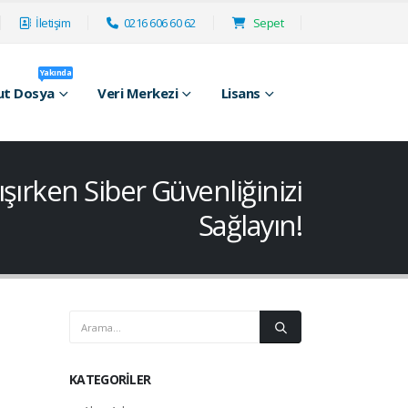
İletişim
0216 606 60 62
Sepet
Yakında
ut Dosya
Veri Merkezi
Lisans
şırken Siber Güvenliğinizi
Sağlayın!
KATEGORILER