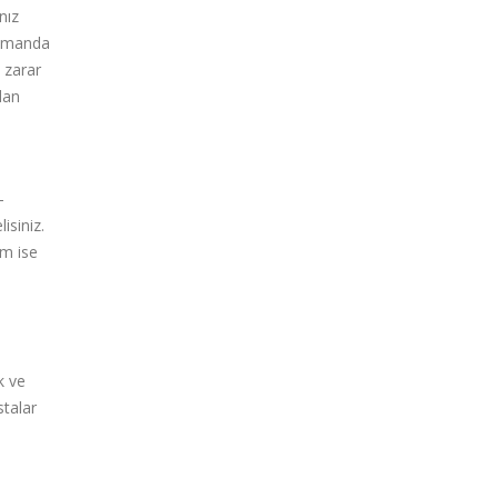
nız
 zamanda
a zarar
dan
-
isiniz.
em ise
k ve
stalar