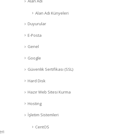
Alan Adı
Alan Adı Künyeleri
Duyurular
E-Posta
Genel
Google
Güvenlik Sertifikası (SSL)
Hard Disk
Hazır Web Sitesi Kurma
Hosting
İşletim Sistemleri
CentOS
eri