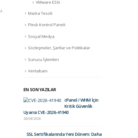
VMware ESXi
u.
Marka Tescili
Plesk Kontrol Paneli
Sosyal Medya
Sözleşmeler, Şartlar ve Politikalar
Sunucu İşlemleri
Veritabanı
EN SON YAZILAR
cPanel / WHM İçin
Fortinet Sec
Kritik Güvenlik
01/09/2025
Uyarısı CVE-2026-41940
28/04/2026
Gelir İdares
Postalara Dik
SSL Sertifikalarında Yeni Dönem: Daha
26/03/2025