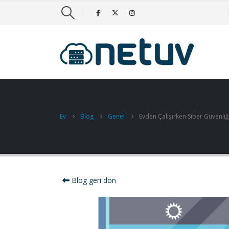
Ev
Blog
Genel
Evden Çalışırken Siber Güvenliği
Blog geri dön