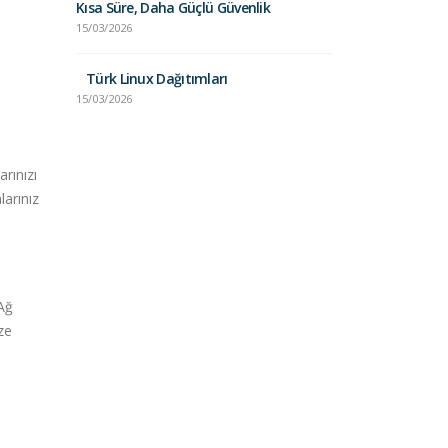
Kısa Süre, Daha Güçlü Güvenlik
15/03/2026
Unix vs. Lin
Karşılaştırma
Türk Linux Dağıtımları
24/01/2025
15/03/2026
arınızı
arınız
 Ağ
ze
.