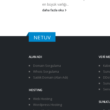
en büyük varlığı...
daha fazla oku
NETUV
ALAN ADI
VERI M
Domain Sorgulama
Kabi
Whois Sorgulama
Sunu
Satılık Domain (Alan Adı)
DDoS
Sunu
Servi
HOSTING
Web Hosting
SUNUC
Wordpress Hosting