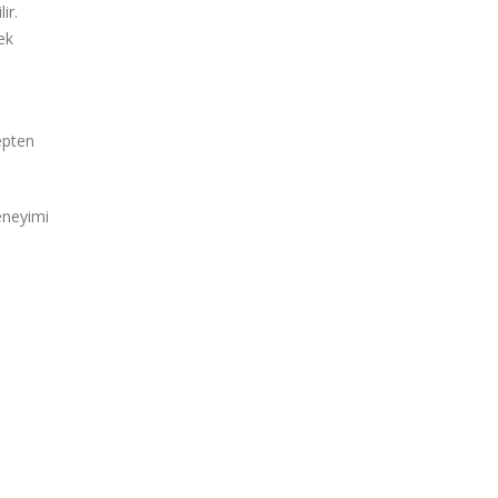
ir.
ek
bepten
deneyimi