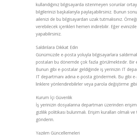
kullandığınız bilgisayarda istenmeyen sorunlar ortaya ç
bilgilerinizi başkalarıyla paylaşabilirsiniz. Bunun s
ailenizi de bu bilgisayardan uzak tutmalısınız. Örneğ
verebilecek içerikleri hemen indirebilir. Eğer evinizd
yapabilirsiniz.
Saldırılara Dikkat Edin
Günümüzde e-posta yoluyla bilgisayarlara saldırmak bil
postaları bu dönemde çok fazla görülmektedir. Bir e
Bunun gibi e-postalar geldiğinde iş yerinizin IT depa
IT departmanı adına e-posta göndermek. Bu gibi e-po
linklere yönlendirebilirler veya parola değiştirme gi
Kurum İçi Güvenlik
İş yerinizin dosyalarına departman üzerinden erişimi 
gizlilik politikası bulunmalı. Erişim kuralları olmalı ve
gönderin.
Yazılım Güncellemeleri