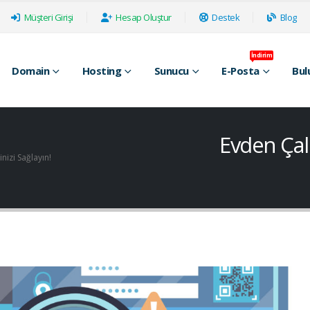
Müşteri Girişi
Hesap Oluştur
Destek
Blog
İndirim
Domain
Hosting
Sunucu
E-Posta
Bul
Evden Çalı
nizi Sağlayın!