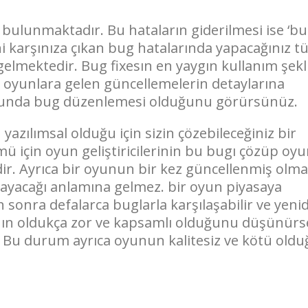
bulunmaktadır. Bu hataların giderilmesi ise ‘b
ni karşınıza çıkan bug hatalarında yapacağınız t
elmektedir. Bug fixesın en yaygın kullanım şekli
 oyunlara gelen güncellemelerin detaylarına
oğunda bug düzenlemesi olduğunu görürsünüz.
zılımsal olduğu için sizin çözebileceğiniz bir
 için oyun geliştiricilerinin bu bugı çözüp oy
r. Ayrıca bir oyunun bir kez güncellenmiş olma
yacağı anlamına gelmez. bir oyun piyasaya
en sonra defalarca buglarla karşılaşabilir ve yeni
nın oldukça zor ve kapsamlı olduğunu düşünürs
 Bu durum ayrıca oyunun kalitesiz ve kötü oldu