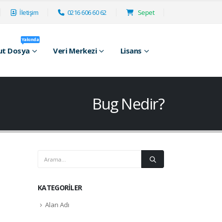
İletişim
0216 606 60 62
Sepet
Yakında
ut Dosya
Veri Merkezi
Lisans
Bug Nedir?
KATEGORILER
Alan Adı