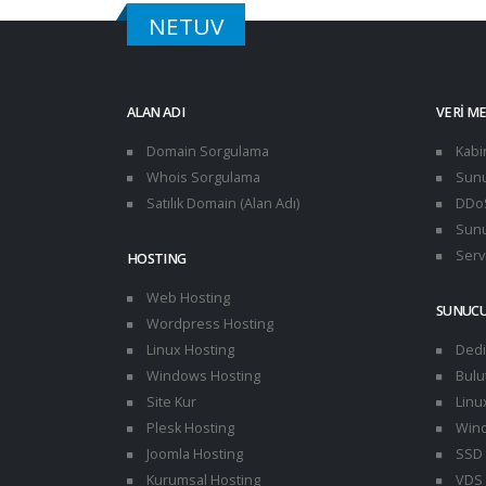
NETUV
ALAN ADI
VERI M
Domain Sorgulama
Kabi
Whois Sorgulama
Sunu
Satılık Domain (Alan Adı)
DDoS
Sunu
Servi
HOSTING
Web Hosting
SUNUC
Wordpress Hosting
Linux Hosting
Dedi
Windows Hosting
Bulu
Site Kur
Linu
Plesk Hosting
Wind
Joomla Hosting
SSD 
Kurumsal Hosting
VDS 