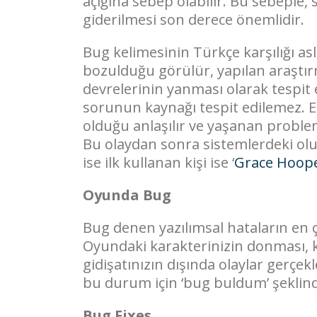
açığına sebep olabilir. Bu sebeple,
giderilmesi son derece önemlidir.
Bug kelimesinin Türkçe karşılığı aslı
bozulduğu görülür, yapılan araştı
devrelerinin yanması olarak tespit
sorunun kaynağı tespit edilemez. E
olduğu anlaşılır ve yaşanan proble
Bu olaydan sonra sistemlerdeki ol
ise ilk kullanan kişi ise ‘
Grace Hoop
Oyunda Bug
Bug denen yazılımsal hataların en ç
Oyundaki karakterinizin donması, k
gidişatınızın dışında olaylar gerçe
bu durum için ‘bug buldum’ şeklind
Bug Fixes