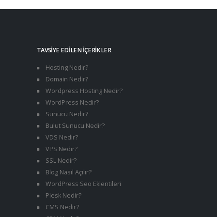
TAVSIYE EDILEN İÇERIKLER
Hosting Nedir?
Domain Nedir?
Wordpress Hosting Nedir?
WordPress Nedir?
Sunucu Nedir?
Bulut Sunucu Nedir?
VDS Nedir?
VPS Nedir?
SSL Nedir?
Blog Nasıl Açılır?
WordPress Seo Eklentileri
Plesk Nedir?
CMS Nedir?