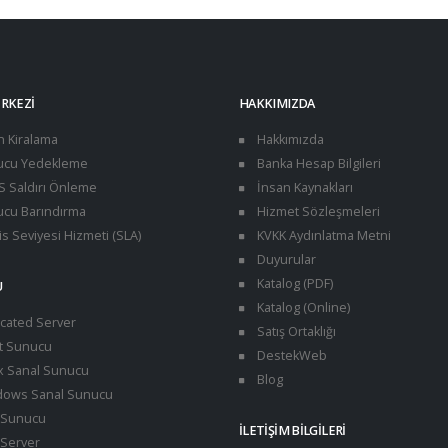
ERKEZI
HAKKIMIZDA
n Kiralama
Hakkımızda
cu Yedekleme
Banka Hesap Bilgileri
 Saldırı Önleme
İnsan Kaynakları
cu Barındırma
Hizmet Sözleşmeleri
s Seviyesi Hizmeti (SLA)
KVKK Aydınlatma Metni
Duyurular
Katalog (PDF)
U
Katalog (Online)
cated Server
Satış Ortaklığı
t Sunucu
DestekWeb
x Sanal Sunucu
Blog
ows Sanal Sunucu
Sunucu
İLETIŞIM BILGILERI
Server