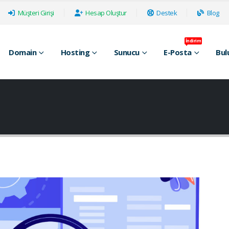
Müşteri Girişi
Hesap Oluştur
Destek
Blog
İndirim
Domain
Hosting
Sunucu
E-Posta
Bul