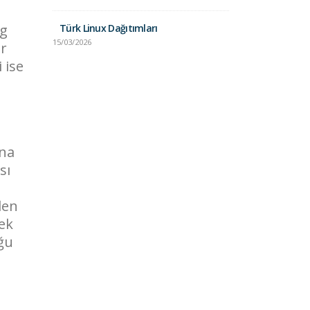
Unix vs. Lin
Karşılaştırma
ug
Türk Linux Dağıtımları
24/01/2025
15/03/2026
ür
 ise
una
sı
den
ek
ğu