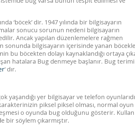
 sistemde bug varsa bunun tespit edilmesi ve
nda ‘böcek’ dir. 1947 yılında bir bilgisayarın
rmalar sonucu sorunun nedeni bilgisayarın
 edilir. Ancak yapılan düzenlemelere rağmen
n sonunda bilgisayarın içerisinde yanan böcekl
min bu böcekten dolayı kaynaklandığı ortaya çık
uşan hatalara Bug denmeye başlanır. Bug terimi
er
‘ dır.
ok yaşandığı yer bilgisayar ve telefon oyunlarıdı
arakterinizin piksel piksel olması, normal oyun
kleşmesi o oyunda bug olduğunu gösterir. Kullanı
e bir söylem çıkarmıştır.