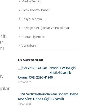
Marka Tescili
Plesk Kontrol Paneli
Sosyal Medya
Sözleşmeler, Şartlar ve Politikalar
erin
Sunucu İşlemleri
ar.
Veritabanı
ni
EN SON YAZILAR
cPanel / WHM İçin
Fortinet Sec
Kritik Güvenlik
01/09/2025
r.
Uyarısı CVE-2026-41940
28/04/2026
Gelir İdares
cılar
Postalara Dik
SSL Sertifikalarında Yeni Dönem: Daha
26/03/2025
Kısa Süre, Daha Güçlü Güvenlik
15/03/2026