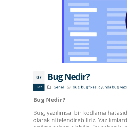
Bug Nedir?
07
Haz
Genel
bug
,
bug fixes
,
oyunda bug
,
yazı
Bug Nedir?
Bug, yazılımsal bir kodlama hatasıd
olarak nitelendirebiliriz. Yazılıml