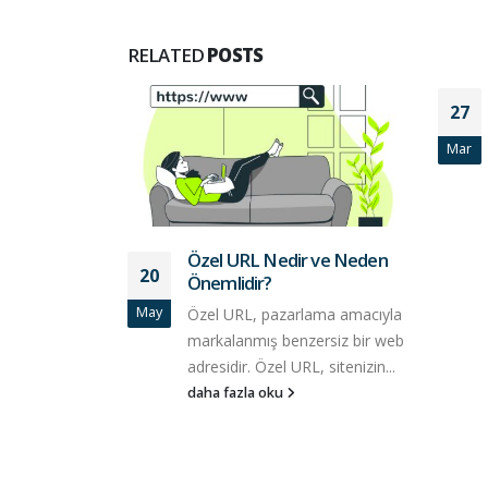
RELATED
POSTS
27
Mar
Özel URL Nedir ve Neden
20
Önemlidir?
May
Özel URL, pazarlama amacıyla
markalanmış benzersiz bir web
adresidir. Özel URL, sitenizin...
daha fazla oku