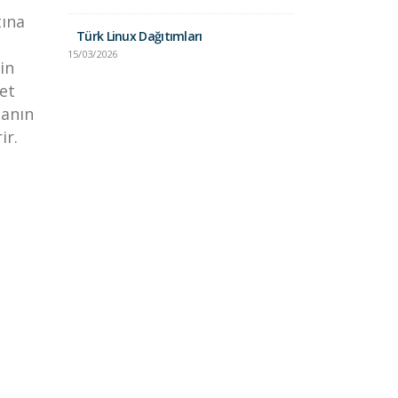
Unix vs. Lin
Karşılaştırma
tına
Türk Linux Dağıtımları
24/01/2025
15/03/2026
in
met
manın
ir.