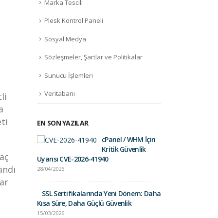
Marka Tescili
Plesk Kontrol Paneli
Sosyal Medya
Sözleşmeler, Şartlar ve Politikalar
Sunucu İşlemleri
Veritabanı
li
a
ti
EN SON YAZILAR
cPanel / WHM İçin
Fortinet Sec
Kritik Güvenlik
01/09/2025
raç
Uyarısı CVE-2026-41940
andı
28/04/2026
Gelir İdares
lar
Postalara Dik
SSL Sertifikalarında Yeni Dönem: Daha
26/03/2025
Kısa Süre, Daha Güçlü Güvenlik
15/03/2026