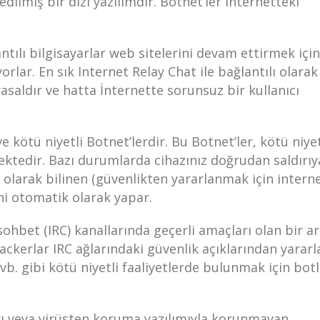
dilmiş bir dizi yazılımdır. Botnet’ler internetteki
antılı bilgisayarlar web sitelerini devam ettirmek için
rlar. En sık Internet Relay Chat ile bağlantılı olarak
asaldır ve hatta İnternette sorunsuz bir kullanıcı
 kötü niyetli Botnet’lerdir. Bu Botnet’ler, kötü niyet
ktedir. Bazı durumlarda cihazınız doğrudan saldırıy
olarak bilinen (güvenlikten yararlanmak için interne
i otomatik olarak yapar.
sohbet (IRC) kanallarında geçerli amaçları olan bir a
ckerlar IRC ağlarındaki güvenlik açıklarından yararl
 vb. gibi kötü niyetli faaliyetlerde bulunmak için bot
arı veya virüsten koruma yazılımıyla korunmayan