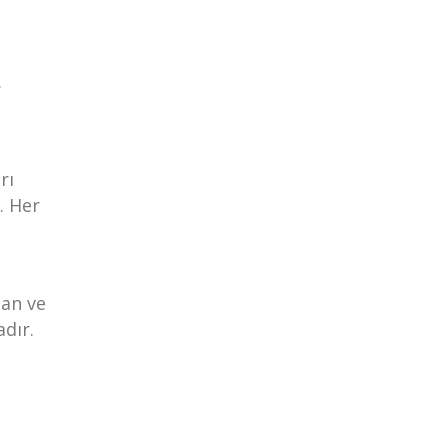
.
rı
. Her
tan ve
adır.