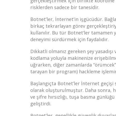
gerçekleştirmek için birlikte koordine e
risklerden sadece bir tanesidir.
Botnet’ler, İnternet’in işgücüdür. Bağl
birkaç tekrarlayan görev gerçekleştiriyo
kullanılır. Bu tür Botnet‘ler tamamen y
deneyimi sürdürmek için faydalıdır.
Dikkatli olmanız gereken şey yasadışı ve
kodlama yoluyla makinenize erişebilme
uğrarken, diğer zamanlarda “örümcek” 
tarayan bir program) hackleme işlemin
Başlangıçta Botnet’ler İnternet geçişi 
olarak oluşturulmuştur. Daha sonra, ha
ve şifre hırsızlığı, tuşa basma günlüğü
geliştirdi.
Botnet’ler, genellikle güvenlik duvarl