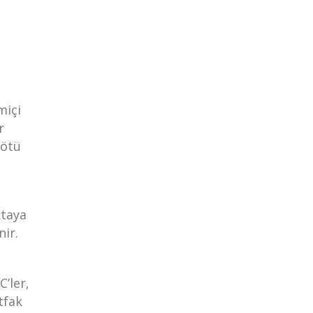
miçi
r
kötü
ktaya
nir.
’ler,
tfak