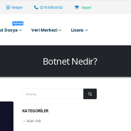
İletişim
0216 606 60 62
Sepet
Yakında
ut Dosya
Veri Merkezi
Lisans
Botnet Nedir?
KATEGORILER
Alan Adı