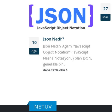
27
Mar
Json Nedir?
10
Json Nedir? Açılımı “Javascript
Ağu
Object Notation” (JavaScript
Nesne Notasyonu) olan JSON,
genellikle bir...
daha fazla oku
NETUV