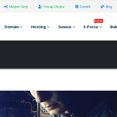
Müşteri Girişi
Hesap Oluştur
Destek
Blog
İndirim
Domain
Hosting
Sunucu
E-Posta
Bul