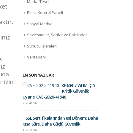
Marka Tescili
ket
Plesk Kontrol Paneli
ktır.
Sosyal Medya
r
Sözleşmeler, Şartlar ve Politikalar
ınız
Sunucu İşlemleri
Veritabanı
k
ız
rıda
EN SON YAZILAR
nizin
cPanel / WHM İçin
Fortinet Sec
Kritik Güvenlik
01/09/2025
Uyarısı CVE-2026-41940
28/04/2026
Gelir İdares
Postalara Dik
SSL Sertifikalarında Yeni Dönem: Daha
26/03/2025
Kısa Süre, Daha Güçlü Güvenlik
15/03/2026