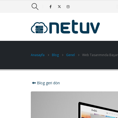
Anasayfa
Blog
Genel
Web Tasarımında Başarıl
Blog geri dön