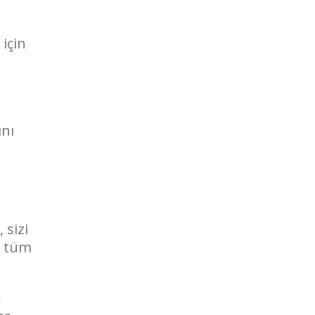
 için
ını
 sizi
n tüm
k