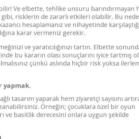
bilir! Ve elbette, tehlike unsuru barındırmayan h
ibi, risklerin de zararlı etkileri olabilir. Bu nede
kazancı hesaplamanız ve nihayetinde karşılaştığ
ığına karar vermeniz gerekir.
meğinizi ve yaratıcılığınızı tartın. Elbette sonun
nde bu kararın olası sonuçlarını iyice tartmış o
 almalısınız çünkü aslında hiçbir risk yoksa ilerl
ar yapmak.
ğlı tasarım yaparak hem ziyaretçi sayısını artıra
azanabilirsiniz. Örneğin; çocuklara özel bir oyun
arı ve basitlik derecesini onlara uygun şekilde
n