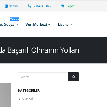
İletişim
0216 606 60 62
Sepet
Yakında
ut Dosya
Veri Merkezi
Lisans
 Başarılı Olmanın Yolları
KATEGORILER
Alan Adı