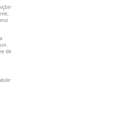
içbir
nle,
ınız
da
lun.
eme de
bilir