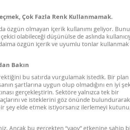
 Seçmek, Çok Fazla Renk Kullanmamak.
da özgün olmayan içerik kullanımı geliyor. Bun
 çekici olabileceği düşünülse de aslında kullanıcı
 daima özgün içerik ve uyumlu tonlar kullanmak
ndan Bakın
ktiğini bu satırda vurgulamak istedik. Bir plan
nın şartlarına uygun olup olmadığını en iyi şek
ınası gerçekleştirin. Sektöre yalnızca tek bir
yaçlarını ve isteklerini göz önünde bulundurarak
ir şey elde etmek istiyorsanız ilerlemeyi kutun
iniz. Ancak bu gerçekten “vaov” etkenine sahip b