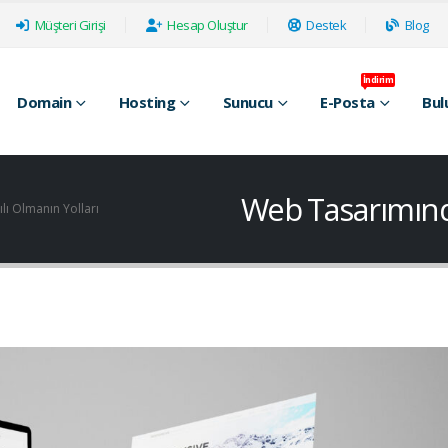
Müşteri Girişi
Hesap Oluştur
Destek
Blog
İndirim
Domain
Hosting
Sunucu
E-Posta
Bul
Web Tasarımında
ı Olmanın Yolları