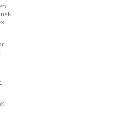
eni
rmek
ek
r.
k
.
k,