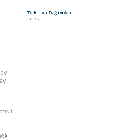
Unix vs. Lin
Karşılaştırma
Türk Linux Dağıtımları
24/01/2025
15/03/2026
şey
 ay
basit
mek