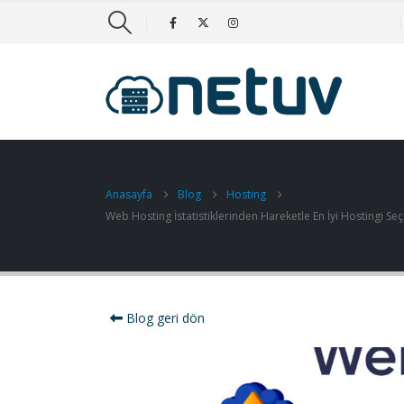
Anasayfa
Blog
Hosting
Web Hosting İstatistiklerinden Hareketle En İyi Hostingi Seç
Blog geri dön