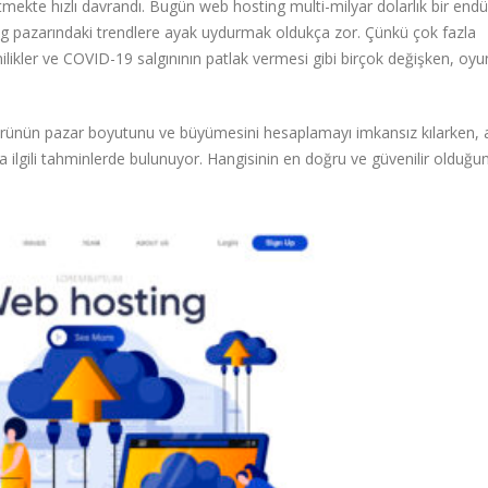
etmekte hızlı davrandı. Bugün web hosting multi-milyar dolarlık bir endüs
ng pazarındaki trendlere ayak uydurmak oldukça zor. Çünkü çok fazla
nilikler ve COVID-19 salgınının patlak vermesi gibi birçok değişken, oyu
örünün pazar boyutunu ve büyümesini hesaplamayı imkansız kılarken, 
ilgili tahminlerde bulunuyor. Hangisinin en doğru ve güvenilir olduğu