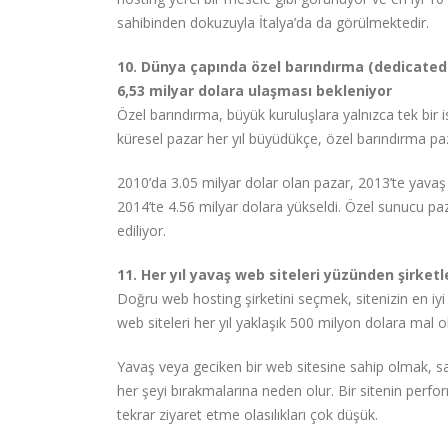
sahibinden dokuzuyla İtalya’da da görülmektedir.
10. Dünya çapında özel barındırma (dedicated 
6,53 milyar dolara ulaşması bekleniyor
Özel barındırma, büyük kuruluşlara yalnızca tek bir 
küresel pazar her yıl büyüdükçe, özel barındırma pa
2010’da 3.05 milyar dolar olan pazar, 2013’te yavaş
2014’te 4.56 milyar dolara yükseldi. Özel sunucu pa
ediliyor.
11. Her yıl yavaş web siteleri yüzünden şirket
Doğru web hosting şirketini seçmek, sitenizin en i
web siteleri her yıl yaklaşık 500 milyon dolara mal
Yavaş veya geciken bir web sitesine sahip olmak, sa
her şeyi bırakmalarına neden olur. Bir sitenin perfo
tekrar ziyaret etme olasılıkları çok düşük.