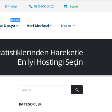
İletişim
0216 606 60 62
Sepet
Yakında
ut Dosya
Veri Merkezi
Lisans
atistiklerinden Hareketle
En İyi Hostingi Seçin
KATEGORILER