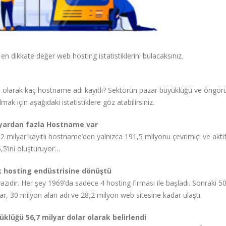
n dikkate değer web hosting istatistiklerini bulacaksınız.
 olarak kaç hostname adı kayıtlı? Sektörün pazar büyüklüğü ve öngör
k için aşağıdaki istatistiklere göz atabilirsiniz.
ilyardan fazla Hostname var
,2 milyar kayıtlı hostname’den yalnızca 191,5 milyonu çevrimiçi ve aktif.
5,5’ini oluşturuyor…
uk hosting endüstrisine dönüştü
ıdır. Her şey 1969’da sadece 4 hosting firması ile başladı. Sonraki 50
ayar, 30 milyon alan adı ve 28,2 milyon web sitesine kadar ulaştı.
klüğü 56,7 milyar dolar olarak belirlendi