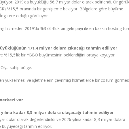
yüyor. 2019’da büyüklüğü 56,7 milyar dolar olarak belirlendi. Öngörül
AGR) %15,5 oranında bir genişleme bekliyor. Bölgelere göre büyüme
İngiltere olduğu görülüyor.
ng hizmetleri 2019’da %37.64’lük bir gelir payı ile en baskın hosting tür
üyüklüğünün 171,4 milyar dolara çıkacağı tahmin ediliyor
 %15,5’lik bir YBBO büyümesinin beklendiğini ortaya koyuyor.
O’ya sahip bölge.
iden yükselmesi ve işletmelerin çevrimiçi hizmetlerde bir çözüm görmes
 merkezi var
ılına kadar 8,3 milyar dolara ulaşacağı tahmin ediliyor
r dolar olarak değerlendirildi ve 2026 yılına kadar 8,3 milyar dolara
e büyüyeceği tahmin ediliyor.