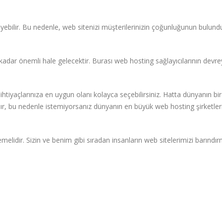
kileyebilir. Bu nedenle, web sitenizi müşterilerinizin çoğunluğunun bulun
 kadar önemli hale gelecektir. Burası web hosting sağlayıcılarının devr
 ihtiyaçlarınıza en uygun olanı kolayca seçebilirsiniz. Hatta dünyanın bi
dır, bu nedenle istemiyorsanız dünyanın en büyük web hosting şirketler
emelidir. Sizin ve benim gibi sıradan insanların web sitelerimizi barındı