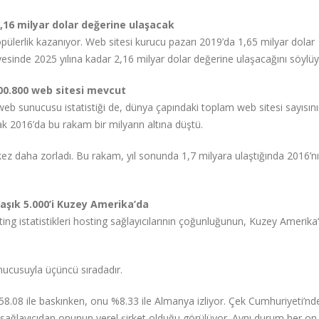
2,16 milyar dolar değerine ulaşacak
pülerlik kazanıyor. Web sitesi kurucu pazarı 2019’da 1,65 milyar dolar
sinde 2025 yılına kadar 2,16 milyar dolar değerine ulaşacağını söylüy
600.800 web sitesi mevcut
 web sunucusu istatistiği de, dünya çapındaki toplam web sitesi sayısını
ak 2016’da bu rakam bir milyarın altına düştü.
 kez daha zorladı. Bu rakam, yıl sonunda 1,7 milyara ulaştığında 2016’nı
laşık 5.000’i Kuzey Amerika’da
ting istatistikleri hosting sağlayıcılarının çoğunluğunun, Kuzey Amerika
unucusuyla üçüncü sıradadır.
58.08 ile baskınken, onu %8.33 ile Almanya izliyor. Çek Cumhuriyeti’n
0 sağlayıcıdan onunun yerel şirket olduğu görülüyor. Aynı durum her on