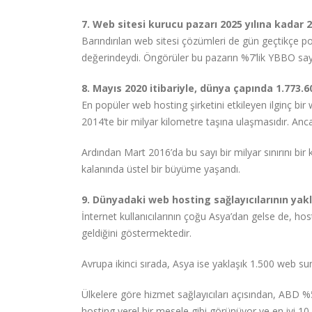
7. Web sitesi kurucu pazarı 2025 yılına kadar 
Barındırılan web sitesi çözümleri de gün geçtikçe po
değerindeydi. Öngörüler bu pazarın %7’lik YBBO saye
8. Mayıs 2020 itibariyle, dünya çapında 1.773.
En popüler web hosting şirketini etkileyen ilginç bir
2014’te bir milyar kilometre taşına ulaşmasıdır. Anc
Ardından Mart 2016’da bu sayı bir milyar sınırını bir
kalanında üstel bir büyüme yaşandı.
9. Dünyadaki web hosting sağlayıcılarının yak
İnternet kullanıcılarının çoğu Asya’dan gelse de, hos
geldiğini göstermektedir.
Avrupa ikinci sırada, Asya ise yaklaşık 1.500 web s
Ülkelere göre hizmet sağlayıcıları açısından, ABD %
hosting yerel bir mesele gibi görünüyor ve en iyi 1