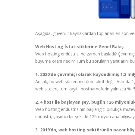
Aşağıda, güvenilir kaynaklardan toplanan en son ve e
Web Hosting İstatistiklerine Genel Bakış
Web hosting endüstrisi ne zaman başladı? Çevrimiçi
büyüme oranı nedir? Tüm bu soruların yanıtlarını bulma
1. 2020’de çevrimiçi olarak kaydedilmiş 1,2 m
Ancak, bu web sitelerinin tümü aktif değil. Aslında 1
web siteleri, tüm kayıtlı hostname’lerin yalnızca %1
2. 4 host ile başlayan şey, bugün 126 milyonl
Web hosting endüstrisinin başlangıcı oldukça mütevaz
endüstri, şaşırtıcı bir şekilde 126 milyon ana bilgis
3. 2019’da, web hosting sektörünün pazar büyü