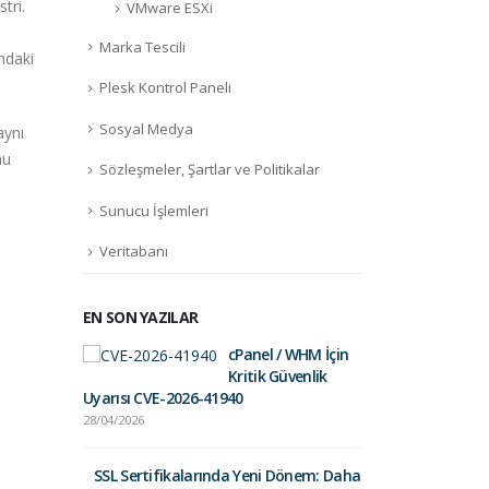
tri.
VMware ESXi
Marka Tescili
ndaki
Plesk Kontrol Paneli
Sosyal Medya
aynı
nu
Sözleşmeler, Şartlar ve Politikalar
Sunucu İşlemleri
Veritabanı
EN SON YAZILAR
cPanel / WHM İçin
Fortinet Sec
Kritik Güvenlik
01/09/2025
Uyarısı CVE-2026-41940
28/04/2026
Gelir İdares
Postalara Dik
SSL Sertifikalarında Yeni Dönem: Daha
26/03/2025