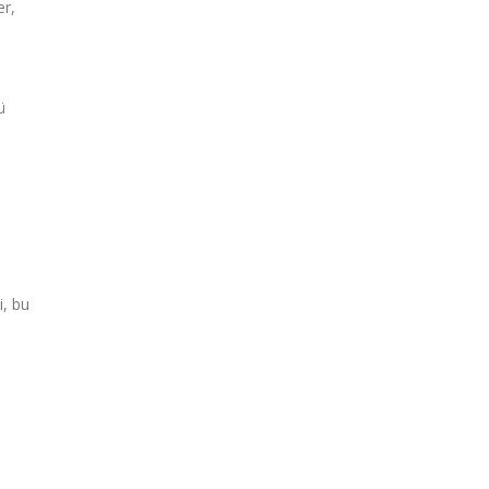
er,
ü
i, bu