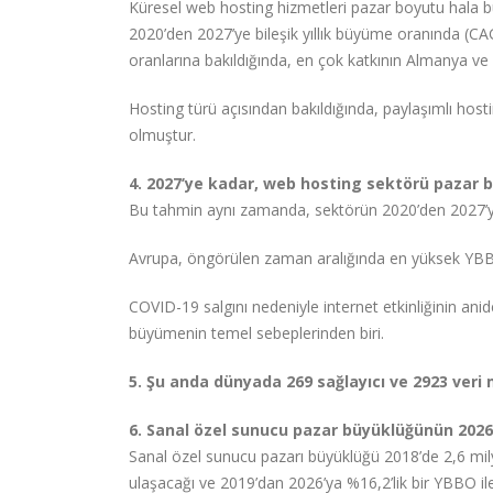
Küresel web hosting hizmetleri pazar boyutu hala bü
2020’den 2027’ye bileşik yıllık büyüme oranında (C
oranlarına bakıldığında, en çok katkının Almanya ve 
Hosting türü açısından bakıldığında, paylaşımlı hosti
olmuştur.
4. 2027’ye kadar, web hosting sektörü pazar b
Bu tahmin aynı zamanda, sektörün 2020’den 2027’ye
Avrupa, öngörülen zaman aralığında en yüksek YBB
COVID-19 salgını nedeniyle internet etkinliğinin an
büyümenin temel sebeplerinden biri.
5. Şu anda dünyada 269 sağlayıcı ve 2923 veri
6. Sanal özel sunucu pazar büyüklüğünün 2026 y
Sanal özel sunucu pazarı büyüklüğü 2018’de 2,6 milya
ulaşacağı ve 2019’dan 2026’ya %16,2’lik bir YBBO il