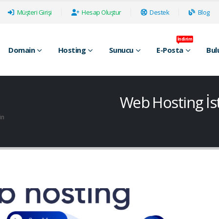
Müşteri Girişi
Hesap Oluştur
Destek
Blog
İndirim
Domain
Hosting
Sunucu
E-Posta
Bul
Web Hosting İst
in