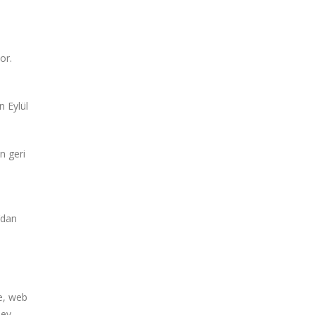
or.
n Eylül
n geri
‘dan
de, web
 ev