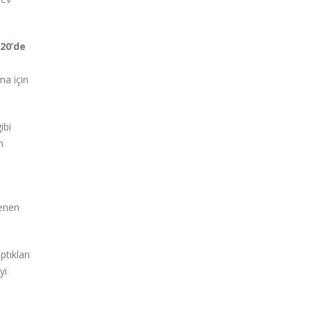
020’de
ma için
ibi
n
lenen
tıkları
yi