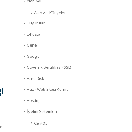
Alan Adı
Alan Adı Künyeleri
Duyurular
E-Posta
Genel
Google
Güvenlik Sertifikası (SSL)
Hard Disk
i
Hazır Web Sitesi Kurma
Hosting
İşletim Sistemleri
CentOS
ve