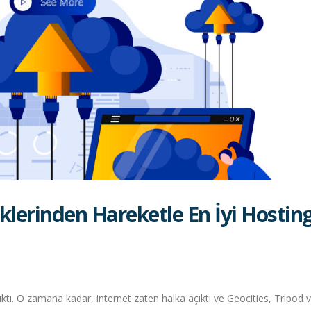
klerinden Hareketle En İyi Hosting
ktı. O zamana kadar, internet zaten halka açıktı ve Geocities, Tripod 