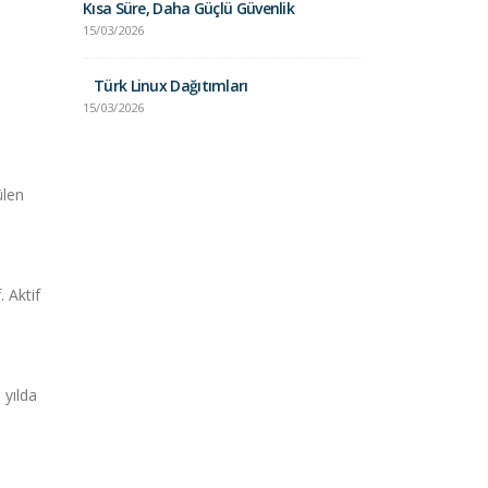
Kısa Süre, Daha Güçlü Güvenlik
15/03/2026
Unix vs. Lin
Karşılaştırma
Türk Linux Dağıtımları
24/01/2025
15/03/2026
ülen
 Aktif
 yılda