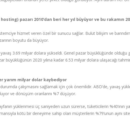
hosting) pazarı 2010’dan beri her yıl büyüyor ve bu rakamın 2
istemciye hizmet veren özel bir sunucu sağlar. Bulut bilişim ve barındır
zarının boyutu da büyüyor.
 yavaş 3.69 milyar dolara yükseldi. Genel pazar büyüklüğünde olduğu g
zar büyüklüğünün 2020 yılına kadar 6.53 milyar dolara ulaşacağı tahmi
ler yarım milyar dolar kaybediyor
yi durumda çalışmasını sağlamak için çok önemlidir. ABD’de, yavaş yük
 oluyor ve dönüşüm oranlarını %7 düşüyor.
yfanın yüklenmesi üç saniyeden uzun sürerse, tüketicilerin %40’ının yap
rmansıyla kötü bir deneyime sahip olan müşterilerin %79’unun aynı site