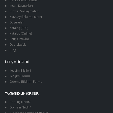
Banka Hesap Bilgileri
İnsan Kaynakları
Hizmet Sözleşmeleri
KVKK Aydınlatma Metni
Duyurular
Katalog (PDF)
Katalog (Online)
Satış Ortaklığı
DestekWeb
Blog
İLETIŞIM BILGILERI
İletişim Bilgileri
İletişim Formu
Ödeme Bildirim Formu
TAVSIYE EDILEN İÇERIKLER
Hosting Nedir?
Domain Nedir?
Wordpress Hosting Nedir?