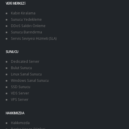
VERI MERKEZI
Kabin Kiralama
Sunucu Yedekleme
DDoS Saldırı Önleme
Sunucu Barındırma
Servis Seviyesi Hizmeti (SLA)
SUNUCU
Dedicated Server
Bulut Sunucu
Linux Sanal Sunucu
Windows Sanal Sunucu
SSD Sunucu
VDS Server
VPS Server
HAKKIMIZDA
Hakkımızda