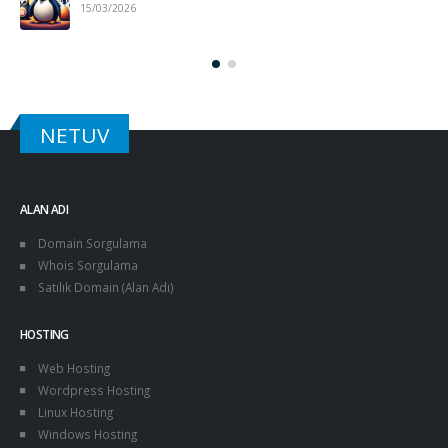
15/03/2026
NETUV
ALAN ADI
Domain Sorgulama
Whois Sorgulama
Satılık Domain (Alan Adı)
HOSTING
Web Hosting
Wordpress Hosting
Linux Hosting
Windows Hosting