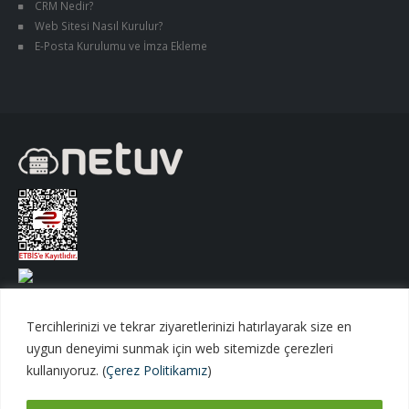
CRM Nedir?
Web Sitesi Nasıl Kurulur?
E-Posta Kurulumu ve İmza Ekleme
Tercihlerinizi ve tekrar ziyaretlerinizi hatırlayarak size en
uygun deneyimi sunmak için web sitemizde çerezleri
kullanıyoruz. (
Çerez Politikamız
)