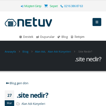
Müşteri Girişi
Sepet
0216 386 87 63
Destek
Duyurular
Blog
İletişim
Anasayfa
Blog
Alan Adı
,
Alan Adı Künyeleri
.site Nedir?
.site nedir?
Blog geri dön
.site nedir?
27
Mar
Alan Adı Künyeleri