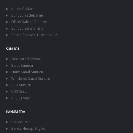
Kabin Kiralama
Sunucu Yedekleme
DDoS Saldırı Önleme
Sunucu Barındırma
Servis Seviyesi Hizmeti (SLA)
SUNUCU
Dedicated Server
Bulut Sunucu
Linux Sanal Sunucu
Windows Sanal Sunucu
SSD Sunucu
VDS Server
VPS Server
HAKKIMIZDA
Hakkımızda
Banka Hesap Bilgileri