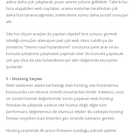
adına daha çok çalışılarak, puan artırım yoluna gidilebilir. Tabii ki bu
hıza ulaşabilen web sayfaları, arama motorları tarafından çok
daha hızlı taranacağından, indeksleme süreci daha pozitif sonuçlar
alır.
Site hızı ölçüm araçları ile yapılan objektif test sonucu görmek
istediği sonuçları alamayan pek çok web sitesi sahibi ya da
yöneticisi “Sitemi nasıl hızlandırırım” sorusuna yanıt arar ve bu
konuda iyileştirme çalışmaları yapmak ister. Bu konuda yapılacak
çok şey olsa da site hızlandırma için altın değerinde tavsiyeler
şunlardır:
1 – Hosting Seçimi
Web sitelerinin adeta bel kemiği olan hosting, site hızlandırma
konusunda son derece önemli unsurlardan biridir. Kalitesiz, ucuz
ve sürekli hizmet değerlerinde sorun yaşanan web hosting
firmaları ile çalışmak sadece site hızınızı değil, diğer tüm
performans değerlerinizi de olumsuz etkiler. Bu sebeple hosting
firması seçerken bazı kriterleri göz önünde tutmanız gerekir.
Hosting seçiminde ilk unsur firmanın sunduğu yüksek uptime