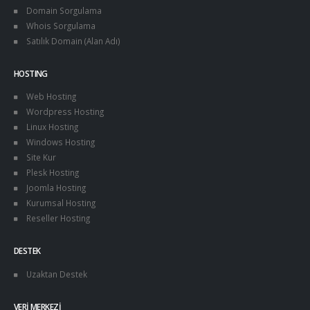
Domain Sorgulama
Whois Sorgulama
Satılık Domain (Alan Adı)
HOSTING
Web Hosting
Wordpress Hosting
Linux Hosting
Windows Hosting
Site Kur
Plesk Hosting
Joomla Hosting
Kurumsal Hosting
Reseller Hosting
DESTEK
Uzaktan Destek
VERI MERKEZI