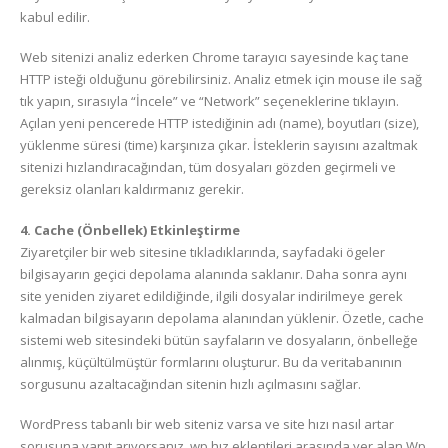
kabul edilir.
Web sitenizi analiz ederken Chrome tarayıcı sayesinde kaç tane
HTTP isteği olduğunu görebilirsiniz. Analiz etmek için mouse ile sağ
tık yapın, sırasıyla “İncele” ve “Network” seçeneklerine tıklayın.
Açılan yeni pencerede HTTP istediğinin adı (name), boyutları (size),
yüklenme süresi (time) karşınıza çıkar. İsteklerin sayısını azaltmak
sitenizi hızlandıracağından, tüm dosyaları gözden geçirmeli ve
gereksiz olanları kaldırmanız gerekir.
4. Cache (Önbellek) Etkinleştirme
Ziyaretçiler bir web sitesine tıkladıklarında, sayfadaki ögeler
bilgisayarın geçici depolama alanında saklanır. Daha sonra aynı
site yeniden ziyaret edildiğinde, ilgili dosyalar indirilmeye gerek
kalmadan bilgisayarın depolama alanından yüklenir. Özetle, cache
sistemi web sitesindeki bütün sayfaların ve dosyaların, önbelleğe
alınmış, küçültülmüştür formlarını oluşturur. Bu da veritabanının
sorgusunu azaltacağından sitenin hızlı açılmasını sağlar.
WordPress tabanlı bir web siteniz varsa ve site hızı nasıl artar
sorusuna yanıt arıyorsanız, wp hız eklentileri arasında yer alan Wp