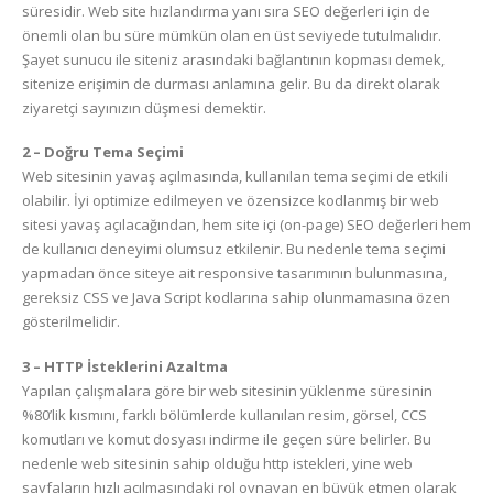
süresidir. Web site hızlandırma yanı sıra SEO değerleri için de
önemli olan bu süre mümkün olan en üst seviyede tutulmalıdır.
Şayet sunucu ile siteniz arasındaki bağlantının kopması demek,
sitenize erişimin de durması anlamına gelir. Bu da direkt olarak
ziyaretçi sayınızın düşmesi demektir.
2 – Doğru Tema Seçimi
Web sitesinin yavaş açılmasında, kullanılan tema seçimi de etkili
olabilir. İyi optimize edilmeyen ve özensizce kodlanmış bir web
sitesi yavaş açılacağından, hem site içi (on-page) SEO değerleri hem
de kullanıcı deneyimi olumsuz etkilenir. Bu nedenle tema seçimi
yapmadan önce siteye ait responsive tasarımının bulunmasına,
gereksiz CSS ve Java Script kodlarına sahip olunmamasına özen
gösterilmelidir.
3 – HTTP İsteklerini Azaltma
Yapılan çalışmalara göre bir web sitesinin yüklenme süresinin
%80’lik kısmını, farklı bölümlerde kullanılan resim, görsel, CCS
komutları ve komut dosyası indirme ile geçen süre belirler. Bu
nedenle web sitesinin sahip olduğu http istekleri, yine web
sayfaların hızlı açılmasındaki rol oynayan en büyük etmen olarak