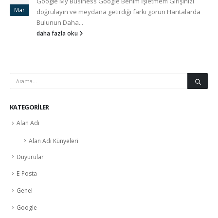
Google My Business Google Benim İşletmem Girişinizi
Mar
doğrulayın ve meydana getirdiği farkı görün Haritalarda
Bulunun Daha...
daha fazla oku
KATEGORILER
Alan Adı
Alan Adı Künyeleri
Duyurular
E-Posta
Genel
Google