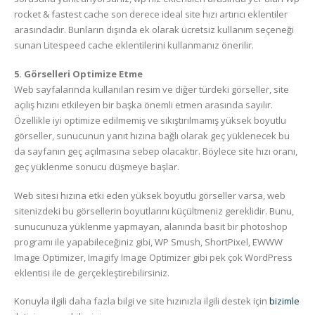
rocket & fastest cache son derece ideal site hızı artırıcı eklentiler
arasındadır. Bunların dışında ek olarak ücretsiz kullanım seçeneği
sunan Litespeed cache eklentilerini kullanmanız önerilir.
5. Görselleri Optimize Etme
Web sayfalarında kullanılan resim ve diğer türdeki görseller, site
açılış hızını etkileyen bir başka önemli etmen arasında sayılır.
Özellikle iyi optimize edilmemiş ve sıkıştırılmamış yüksek boyutlu
görseller, sunucunun yanıt hızına bağlı olarak geç yüklenecek bu
da sayfanın geç açılmasına sebep olacaktır. Böylece site hızı oranı,
geç yüklenme sonucu düşmeye başlar.
Web sitesi hızına etki eden yüksek boyutlu görseller varsa, web
sitenizdeki bu görsellerin boyutlarını küçültmeniz gereklidir. Bunu,
sunucunuza yüklenme yapmayan, alanında basit bir photoshop
programı ile yapabileceğiniz gibi, WP Smush, ShortPixel, EWWW
Image Optimizer, Imagify Image Optimizer gibi pek çok WordPress
eklentisi ile de gerçekleştirebilirsiniz.
Konuyla ilgili daha fazla bilgi ve site hızınızla ilgili destek için
bizimle