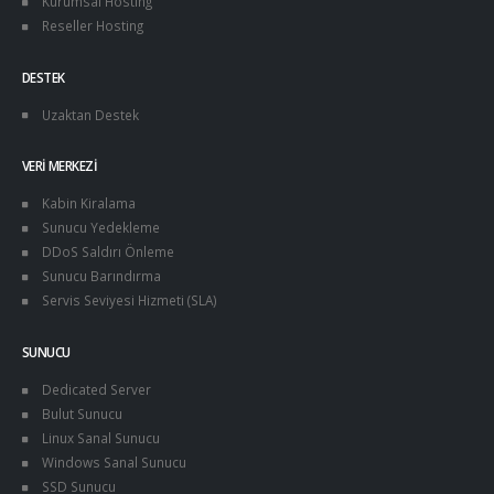
Kurumsal Hosting
Reseller Hosting
DESTEK
Uzaktan Destek
VERI MERKEZI
Kabin Kiralama
Sunucu Yedekleme
DDoS Saldırı Önleme
Sunucu Barındırma
Servis Seviyesi Hizmeti (SLA)
SUNUCU
Dedicated Server
Bulut Sunucu
Linux Sanal Sunucu
Windows Sanal Sunucu
SSD Sunucu