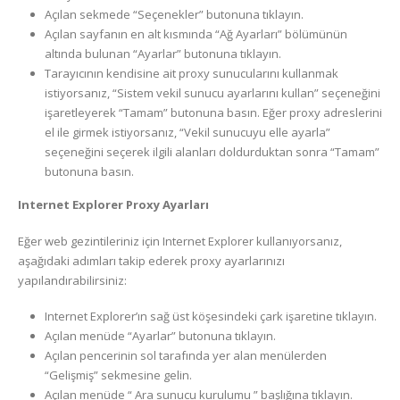
Açılan sekmede “Seçenekler” butonuna tıklayın.
Açılan sayfanın en alt kısmında “Ağ Ayarları” bölümünün
altında bulunan “Ayarlar” butonuna tıklayın.
Tarayıcının kendisine ait proxy sunucularını kullanmak
istiyorsanız, “Sistem vekil sunucu ayarlarını kullan” seçeneğini
işaretleyerek “Tamam” butonuna basın. Eğer proxy adreslerini
el ile girmek istiyorsanız, “Vekil sunucuyu elle ayarla”
seçeneğini seçerek ilgili alanları doldurduktan sonra “Tamam”
butonuna basın.
Internet Explorer Proxy Ayarları
Eğer web gezintileriniz için Internet Explorer kullanıyorsanız,
aşağıdaki adımları takip ederek proxy ayarlarınızı
yapılandırabilirsiniz:
Internet Explorer’ın sağ üst köşesindeki çark işaretine tıklayın.
Açılan menüde “Ayarlar” butonuna tıklayın.
Açılan pencerinin sol tarafında yer alan menülerden
“Gelişmiş” sekmesine gelin.
Açılan menüde “ Ara sunucu kurulumu ” başlığına tıklayın.