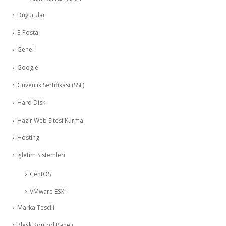
Duyurular
E-Posta
Genel
Google
Güvenlik Sertifikası (SSL)
Hard Disk
Hazır Web Sitesi Kurma
Hosting
İşletim Sistemleri
CentOS
VMware ESXi
Marka Tescili
Plesk Kontrol Paneli