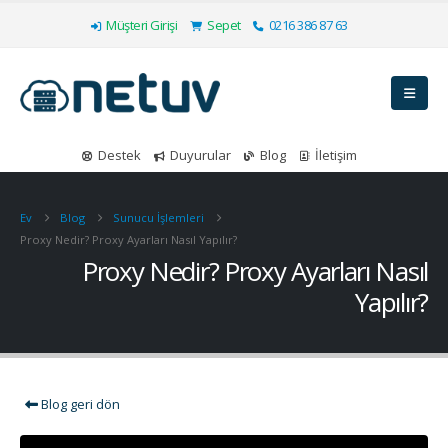
Müşteri Girişi
Sepet
0216 386 87 63
Destek
Duyurular
Blog
İletişim
Ev
Blog
Sunucu İşlemleri
Proxy Nedir? Proxy Ayarları Nasıl Yapılır?
Proxy Nedir? Proxy Ayarları Nasıl
Yapılır?
Blog geri dön