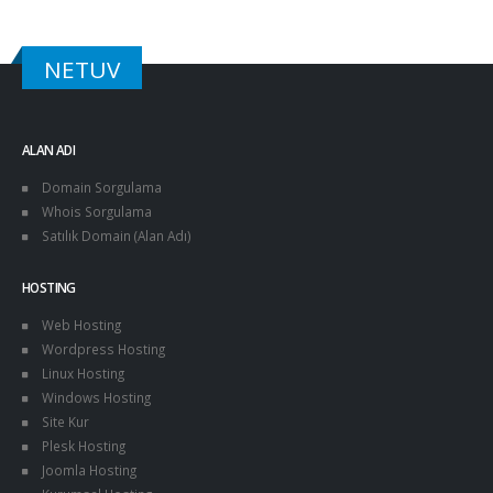
NETUV
ALAN ADI
Domain Sorgulama
Whois Sorgulama
Satılık Domain (Alan Adı)
HOSTING
Web Hosting
Wordpress Hosting
Linux Hosting
Windows Hosting
Site Kur
Plesk Hosting
Joomla Hosting