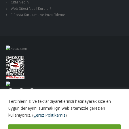
CRM Nedir?
Web Sitesi Nasıl Kurulur?
E-Posta Kurulumu ve İmza Ekleme
Tercihlerinizi ve tekrar ziyaretlerinizi hatırlayarak size en
uygun deneyimi sunmak için web sitemizde çerezleri
kullanıyoruz. (
Çerez Politikamız
)