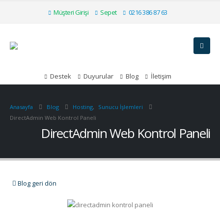
Müşteri Girişi
Sepet
0216 386 87 63
Destek
Duyurular
Blog
İletişim
Anasayfa
Blog
Hosting
,
Sunucu İşlemleri
DirectAdmin Web Kontrol Paneli
DirectAdmin Web Kontrol Paneli
Blog geri dön