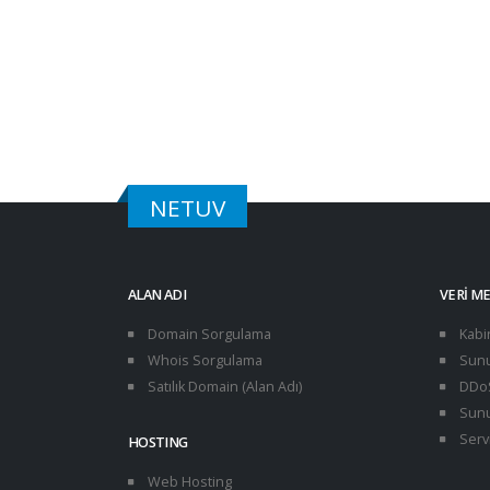
NETUV
ALAN ADI
VERI M
Domain Sorgulama
Kabi
Whois Sorgulama
Sunu
Satılık Domain (Alan Adı)
DDoS
Sunu
Servi
HOSTING
Web Hosting