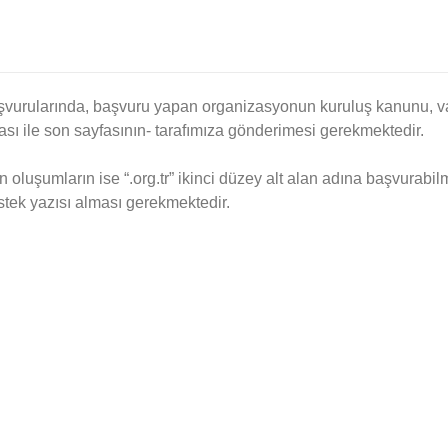
başvurularında, başvuru yapan organizasyonun kuruluş kanunu, v
sı ile son sayfasının- tarafımıza gönderimesi gerekmektedir.
oluşumların ise “.org.tr” ikinci düzey alt alan adına başvurabil
stek yazısı alması gerekmektedir.