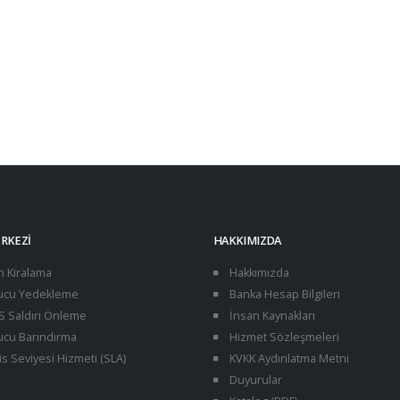
ERKEZI
HAKKIMIZDA
n Kiralama
Hakkımızda
cu Yedekleme
Banka Hesap Bilgileri
 Saldırı Önleme
İnsan Kaynakları
cu Barındırma
Hizmet Sözleşmeleri
s Seviyesi Hizmeti (SLA)
KVKK Aydınlatma Metni
Duyurular