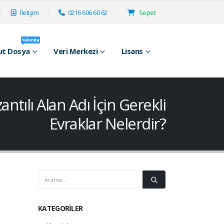
İletişim
0216 606 60 62
Sepet
Yakında
ut Dosya
Veri Merkezi
Lisans
zantılı Alan Adı İçin Gerekli
Evraklar Nelerdir?
KATEGORILER