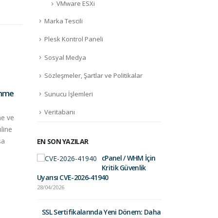
VMware ESXi
Marka Tescili
Plesk Kontrol Paneli
Sosyal Medya
Satı
Sözleşmeler, Şartlar ve Politikalar
27
adın
enme
Domain Nedir?
Sunucu İşlemleri
Mar
Alan
21
isim
Domain Nedir ve Nerede
Veritabanı
Haz
e ve
Anca
Kullanılır? Domain Nedir?
line
süres
Sorusuna verilebilecek cevap
şa
EN SON YAZILAR
kısaca: "Web sitenizin...
daha
daha fazla oku
cPanel / WHM İçin
Fortinet Sec
Kritik Güvenlik
01/09/2025
Uyarısı CVE-2026-41940
28/04/2026
Gelir İdares
Postalara Dik
SSL Sertifikalarında Yeni Dönem: Daha
26/03/2025