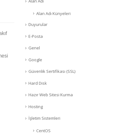
Alan Adı
Alan Adı Künyeleri
Duyurular
akıf
E-Posta
Genel
mesi
Google
Güvenlik Sertifikası (SSL)
Hard Disk
Hazır Web Sitesi Kurma
Hosting
İşletim Sistemleri
CentOS