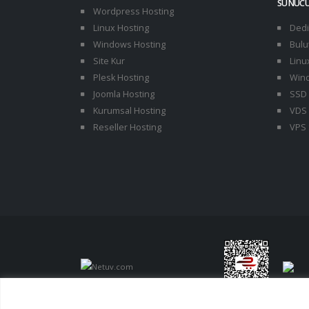
SUNUC
Wordpress Hosting
Linux Hosting
Dedi
Windows Hosting
Bulu
Site Kur
Linu
Plesk Hosting
Wind
Joomla Hosting
SSD 
Kurumsal Hosting
VDS 
Reseller Hosting
VPS 