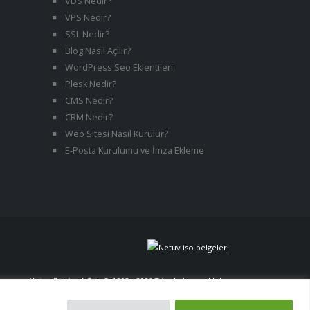
VDS Nedir?
VPS Nedir?
SSL Nedir?
Blog Nasıl Açılır?
WordPress Seo Eklentileri
Plesk Nedir?
CMS Nedir?
CRM Nedir?
Web Sitesi Nasıl Kurulur?
E-Posta Kurulumu ve İmza Ekleme
Netuv Bilişim A.Ş. | © 1998 - 2026 Tüm hakları saklıdır.
versiyon 06062026