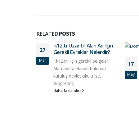
RELATED
POSTS
.k12.tr Uzantılı Alan Adı İçin
27
Gerekli Evraklar Nelerdir?
Mar
".k12.tr" için gerekli belgeler
17
Alan adı talebinde bulunan
May
kuruluş devlet okulu ise,
ilköğretim,...
daha fazla oku