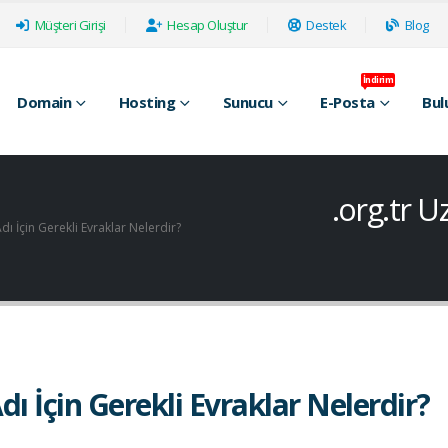
Müşteri Girişi
Hesap Oluştur
Destek
Blog
İndirim
Domain
Hosting
Sunucu
E-Posta
Bul
.org.tr U
Adı İçin Gerekli Evraklar Nelerdir?
Adı İçin Gerekli Evraklar Nelerdir?