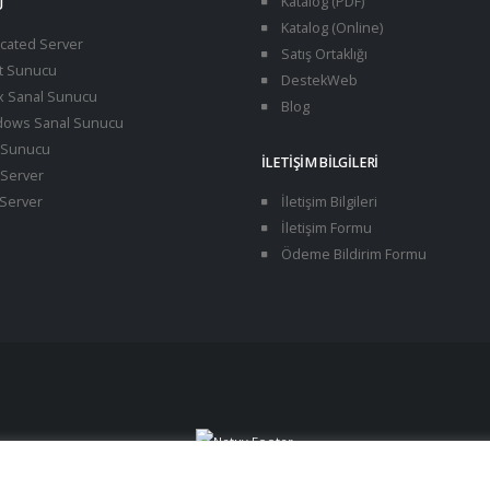
Katalog (PDF)
U
Katalog (Online)
cated Server
Satış Ortaklığı
t Sunucu
DestekWeb
x Sanal Sunucu
Blog
ows Sanal Sunucu
Sunucu
İLETIŞIM BILGILERI
Server
Server
İletişim Bilgileri
İletişim Formu
Ödeme Bildirim Formu