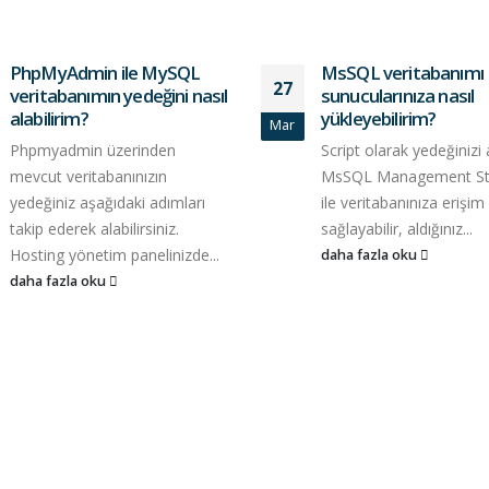
PhpMyAdmin ile MySQL
MsSQL veritabanımı
27
veritabanımın yedeğini nasıl
sunucularınıza nasıl
alabilirim?
yükleyebilirim?
Mar
Phpmyadmin üzerinden
Script olarak yedeğinizi 
mevcut veritabanınızın
MsSQL Management St
yedeğiniz aşağıdaki adımları
ile veritabanınıza erişim
takip ederek alabilirsiniz.
sağlayabilir, aldığınız...
Hosting yönetim panelinizde...
daha fazla oku
daha fazla oku