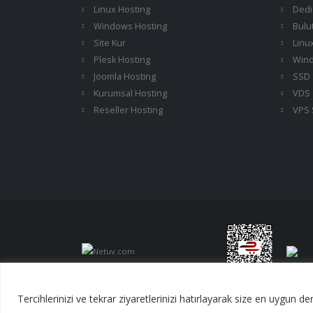
Linux Hosting
Dedi
Windows Hosting
Bulu
Site Kur
Linu
Plesk Hosting
Wind
Joomla Hosting
SSD 
Kurumsal Hosting
VDS 
Reseller Hosting
VPS 
Tercihlerinizi ve tekrar ziyaretlerinizi hatırlayarak size en uygun 