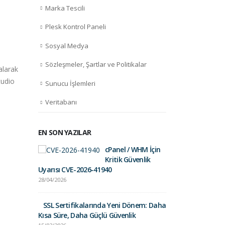
Marka Tescili
Plesk Kontrol Paneli
Sosyal Medya
Sözleşmeler, Şartlar ve Politikalar
Web Sitenizin
En İ
alarak
05
12
Performansını İzlemenin
Depo
udio
Sunucu İşlemleri
Yolları
Ağu
May
En İy
Veritabanı
Web Sitenizin Performansını
Depo
İzlemenin Yolları Kötü web
depo
sitesi performansı, büyük
stora
EN SON YAZILAR
dosya boyutlarından eski...
daha
cPanel / WHM İçin
Fortinet Sec
daha fazla oku
Kritik Güvenlik
01/09/2025
Uyarısı CVE-2026-41940
28/04/2026
Gelir İdares
Postalara Dik
SSL Sertifikalarında Yeni Dönem: Daha
26/03/2025
Kısa Süre, Daha Güçlü Güvenlik