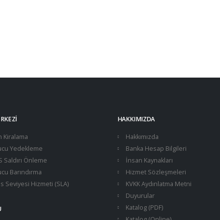
ERKEZI
HAKKIMIZDA
 Kiralama
Hakkımızda
cu Yedekleme
Banka Hesap Bilgileri
 Saldırı Önleme
İnsan Kaynakları
cu Barındırma
Hizmet Sözleşmeleri
s Seviyesi Hizmeti (SLA)
KVKK Aydınlatma Metni
Duyurular
Katalog (PDF)
U
Katalog (Online)