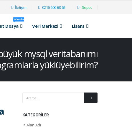
İletişim
0216 606 60 62
Sepet
Yakında
lut Dosya
Veri Merkezi
Lisans
büyük mysql veritabanımı
gramlarla yüklüyebilirim?
a
KATEGORILER
Alan Adı