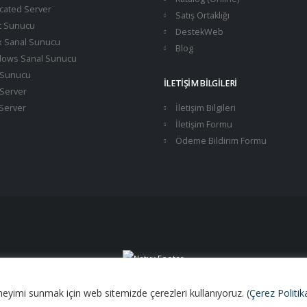
cated Server
Satış Ortaklığı
t Sunucu
DestekWeb
x Sanal Sunucu
Blog
ows Sanal Sunucu
Sunucu
İLETIŞIM BILGILERI
Server
Server
İletişim Bilgileri
İletişim Formu
Ödeme Bildirim Formu
deneyimi sunmak için web sitemizde çerezleri kullanıyoruz. (
Çerez Politi