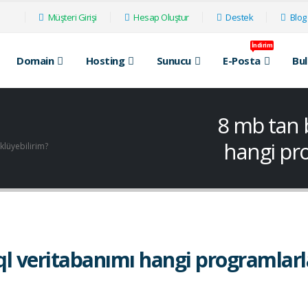
Müşteri Girişi
Hesap Oluştur
Destek
Blog
İndirim
Domain
Hosting
Sunucu
E-Posta
Bu
8 mb tan 
hangi pro
lüyebilirim?
l veritabanımı hangi programlarl