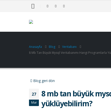
Anasayfa
Blog
Veritabanı
8 Mb Tan Büyük Mysql Veritabanımı Hangi Programlarla Yük
Blog geri dön
8 mb tan büyük mysq
27
yüklüyebilirim?
Mar