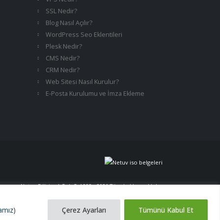
SSL Nedir?
Blog Nasıl Açılır?
WordPress Seo Eklentileri
Plesk Nedir?
CMS Nedir?
CRM Nedir?
Web Sitesi Nasıl Kurulur?
E-Posta Kurulumu ve İmza Ekleme
Netuv Bilişim A.Ş. | © 1998 - 2026 Tüm hakları saklıdır.
versiyon 06062026
kamız
)
Çerez Ayarları
Tümünü Kabul Et