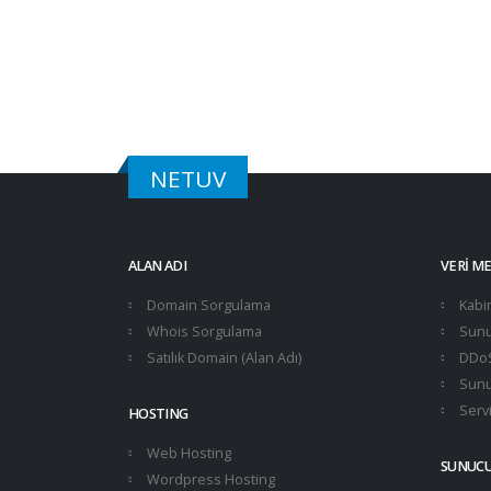
NETUV
ALAN ADI
VERI M
Domain Sorgulama
Kabin
Whois Sorgulama
Sunu
Satılık Domain (Alan Adı)
DDoS
Sunu
Servi
HOSTING
Web Hosting
SUNUC
Wordpress Hosting