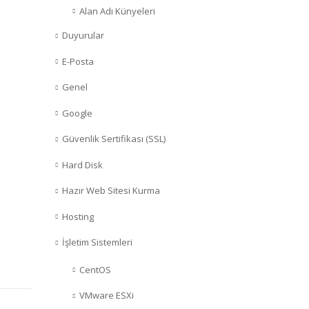
Alan Adı Künyeleri
Duyurular
E-Posta
Genel
Google
Güvenlik Sertifikası (SSL)
Hard Disk
Hazır Web Sitesi Kurma
Hosting
İşletim Sistemleri
CentOS
VMware ESXi