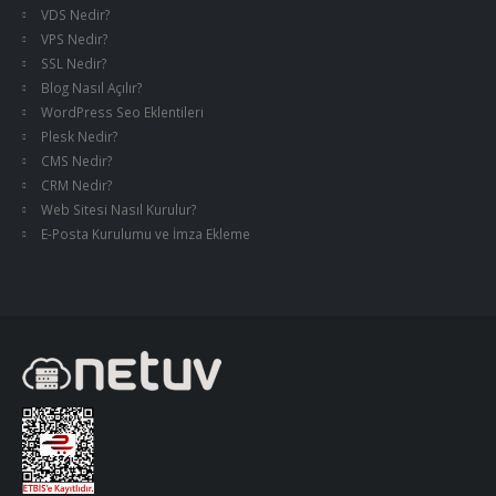
VDS Nedir?
VPS Nedir?
SSL Nedir?
Blog Nasıl Açılır?
WordPress Seo Eklentileri
Plesk Nedir?
CMS Nedir?
CRM Nedir?
Web Sitesi Nasıl Kurulur?
E-Posta Kurulumu ve İmza Ekleme