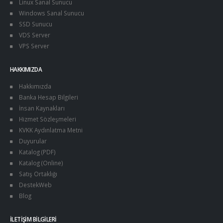
Linux Sanal Sunucu
Windows Sanal Sunucu
SSD Sunucu
VDS Server
VPS Server
HAKKIMIZDA
Hakkımızda
Banka Hesap Bilgileri
İnsan Kaynakları
Hizmet Sözleşmeleri
KVKK Aydınlatma Metni
Duyurular
Katalog (PDF)
Katalog (Online)
Satış Ortaklığı
DestekWeb
Blog
İLETIŞIM BILGILERI