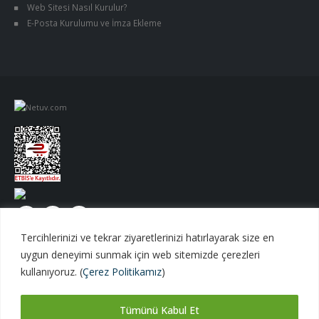
Web Sitesi Nasıl Kurulur?
E-Posta Kurulumu ve İmza Ekleme
Tercihlerinizi ve tekrar ziyaretlerinizi hatırlayarak size en
uygun deneyimi sunmak için web sitemizde çerezleri
kullanıyoruz. (
Çerez Politikamız
)
Tümünü Kabul Et
Netuv Bilişim A.Ş. | © 1998 - 2026 Tüm hakları saklıdır.