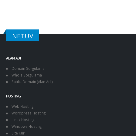
NETUV
ALAN ADI
Domain Sorgulama
Whois Sorgulama
Satılık Domain (Alan Adı)
HOSTING
Web Hosting
Wordpress Hosting
Linux Hosting
Windows Hosting
Site Kur