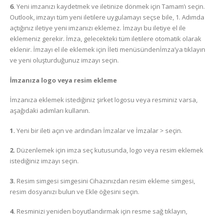
6.
Yeni imzanızı kaydetmek ve iletinize dönmek için Tamam’ı seçin.
Outlook, imzayı tüm yeni iletilere uygulamayı seçse bile, 1. Adımda
açtığınız iletiye yeni imzanızı eklemez. İmzayı bu iletiye el ile
eklemeniz gerekir. İmza, gelecekteki tüm iletilere otomatik olarak
eklenir. İmzayı el ile eklemek için İleti menüsündenİmza’ya tıklayın
ve yeni oluşturduğunuz imzayı seçin.
İmzanıza logo veya resim ekleme
İmzanıza eklemek istediğiniz şirket logosu veya resminiz varsa,
aşağıdaki adımları kullanın.
1.
Yeni bir ileti açın ve ardından İmzalar ve İmzalar > seçin.
2.
Düzenlemek için imza seç kutusunda, logo veya resim eklemek
istediğiniz imzayı seçin.
3.
Resim simgesi simgesini Cihazınızdan resim ekleme simgesi,
resim dosyanızı bulun ve Ekle öğesini seçin.
4.
Resminizi yeniden boyutlandırmak için resme sağ tıklayın,