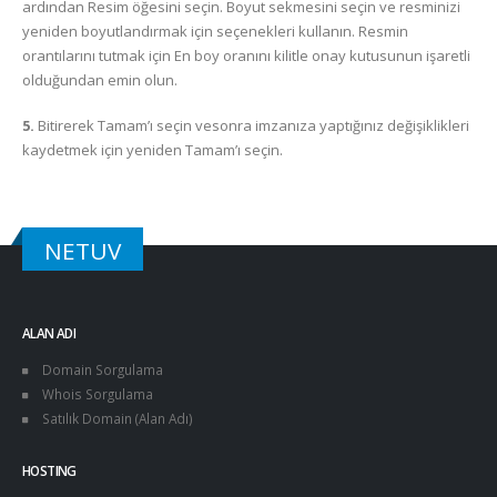
ardından Resim öğesini seçin. Boyut sekmesini seçin ve resminizi
yeniden boyutlandırmak için seçenekleri kullanın. Resmin
orantılarını tutmak için En boy oranını kilitle onay kutusunun işaretli
olduğundan emin olun.
5.
Bitirerek Tamam’ı seçin vesonra imzanıza yaptığınız değişiklikleri
kaydetmek için yeniden Tamam’ı seçin.
NETUV
ALAN ADI
Domain Sorgulama
Whois Sorgulama
Satılık Domain (Alan Adı)
HOSTING