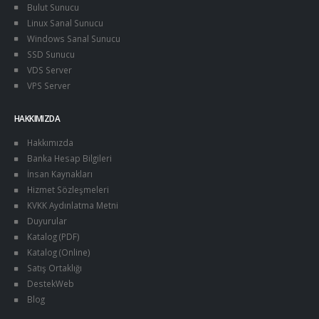
Bulut Sunucu
Linux Sanal Sunucu
Windows Sanal Sunucu
SSD Sunucu
VDS Server
VPS Server
HAKKIMIZDA
Hakkımızda
Banka Hesap Bilgileri
İnsan Kaynakları
Hizmet Sözleşmeleri
KVKK Aydınlatma Metni
Duyurular
Katalog (PDF)
Katalog (Online)
Satış Ortaklığı
DestekWeb
Blog