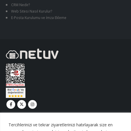
CRM Nedir?
Web Sitesi Nasıl Kurulur?
E-Posta Kurulumu ve İmza Ekleme
Tercihlerinizi ve tekrar ziyaretlerinizi hatırlayarak size en