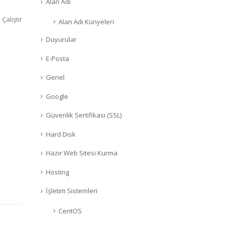
Alan Adı
Çalıştır
Alan Adı Künyeleri
Duyurular
E-Posta
Genel
Google
Güvenlik Sertifikası (SSL)
Hard Disk
Hazır Web Sitesi Kurma
Hosting
İşletim Sistemleri
CentOS