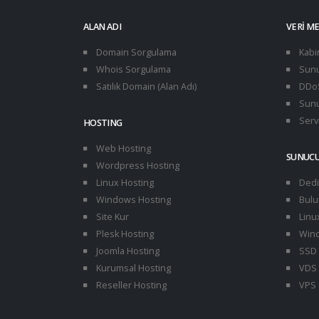
ALAN ADI
VERI M
Domain Sorgulama
Kabi
Whois Sorgulama
Sunu
Satılık Domain (Alan Adı)
DDoS
Sunu
Servi
HOSTING
Web Hosting
SUNUC
Wordpress Hosting
Linux Hosting
Dedi
Windows Hosting
Bulu
Site Kur
Linu
Plesk Hosting
Wind
Joomla Hosting
SSD 
Kurumsal Hosting
VDS 
Reseller Hosting
VPS 