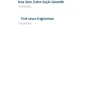
Kısa Süre, Daha Güçlü Güvenlik
LiteSpeed ​​Technologies
15/03/2026
Unix vs. Lin
firması tarafından 1...
Karşılaştırma
daha fazla oku
Türk Linux Dağıtımları
24/01/2025
15/03/2026