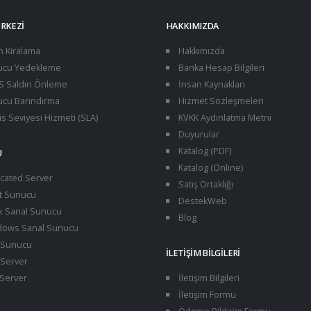
ERKEZI
HAKKIMIZDA
n Kiralama
Hakkımızda
cu Yedekleme
Banka Hesap Bilgileri
 Saldırı Önleme
İnsan Kaynakları
cu Barındırma
Hizmet Sözleşmeleri
s Seviyesi Hizmeti (SLA)
KVKK Aydınlatma Metni
Duyurular
Katalog (PDF)
U
Katalog (Online)
cated Server
Satış Ortaklığı
t Sunucu
DestekWeb
x Sanal Sunucu
Blog
ows Sanal Sunucu
Sunucu
İLETIŞIM BILGILERI
Server
Server
İletişim Bilgileri
İletişim Formu