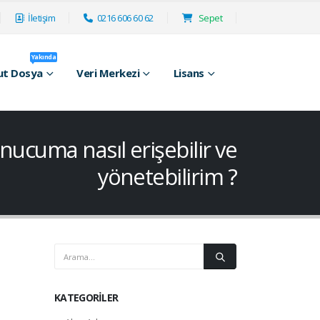
İletişim
0216 606 60 62
Sepet
Yakında
ut Dosya
Veri Merkezi
Lisans
ucuma nasıl erişebilir ve
yönetebilirim ?
KATEGORILER