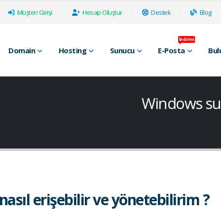
Müşteri Girişi
Hesap Oluştur
Destek
Blog
İndirim
Domain
Hosting
Sunucu
E-Posta
Bul
Windows sun
ıl erişebilir ve yönetebilirim ?