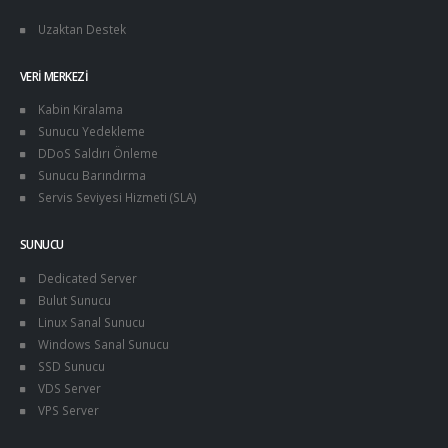
Uzaktan Destek
VERI MERKEZI
Kabin Kiralama
Sunucu Yedekleme
DDoS Saldırı Önleme
Sunucu Barındırma
Servis Seviyesi Hizmeti (SLA)
SUNUCU
Dedicated Server
Bulut Sunucu
Linux Sanal Sunucu
Windows Sanal Sunucu
SSD Sunucu
VDS Server
VPS Server