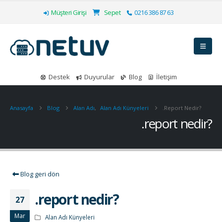
Müşteri Girişi
Sepet
0216 386 87 63
Destek
Duyurular
Blog
İletişim
Anasayfa
Blog
Alan Adı
,
Alan Adı Künyeleri
.report Nedir?
.report nedir?
Blog geri dön
.report nedir?
27
Mar
Alan Adı Künyeleri