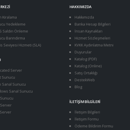
ERKEZI
HAKKIMIZDA
n Kiralama
Hakkımızda
cu Yedekleme
Banka Hesap Bilgileri
 Saldırı Önleme
İnsan Kaynakları
cu Barındırma
Hizmet Sözleşmeleri
s Seviyesi Hizmeti (SLA)
KVKK Aydınlatma Metni
Duyurular
Katalog (PDF)
U
Katalog (Online)
cated Server
Satış Ortaklığı
t Sunucu
DestekWeb
x Sanal Sunucu
Blog
ows Sanal Sunucu
Sunucu
İLETIŞIM BILGILERI
Server
Server
İletişim Bilgileri
İletişim Formu
Ödeme Bildirim Formu