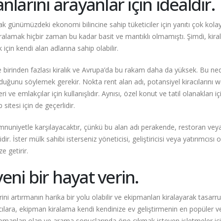
lanlarını arayanlar için idealdir.
cak günümüzdeki ekonomi bilincine sahip tüketiciler için yanıtı çok kolay
alamak hiçbir zaman bu kadar basit ve mantıklı olmamıştı. Şimdi, kir
çin kendi alan adlarına sahip olabilir.
te birinden fazlası kiralık ve Avrupa’da bu rakam daha da yüksek. Bu ne
olduğunu söylemek gerekir. Nokta rent alan adı, potansiyel kiracılarını 
 ve emlakçılar için kullanışlıdır. Aynısı, özel konut ve tatil olanakları iç
sitesi için de geçerlidir.
mnuniyetle karşılayacaktır, çünkü bu alan adı perakende, restoran ve
. İster mülk sahibi isterseniz yöneticisi, geliştiricisi veya yatırımcısı o
e getirir.
eni bir hayat verin.
rini artırmanın harika bir yolu olabilir ve ekipmanları kiralayarak tasarru
ıcılara, ekipman kiralama kendi kendinize ev geliştirmenin en popüler v
ipmanları olan ve arama sonuçlarında öne çıkmak isteyen işletmeler iç