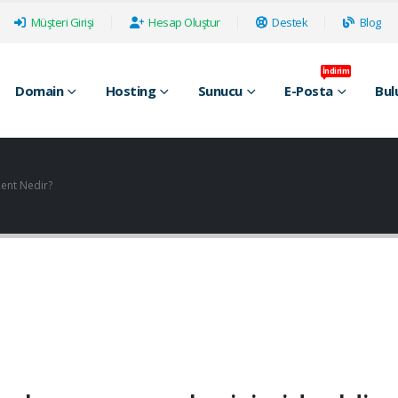
Müşteri Girişi
Hesap Oluştur
Destek
Blog
İndirim
Domain
Hosting
Sunucu
E-Posta
Bul
rent Nedir?