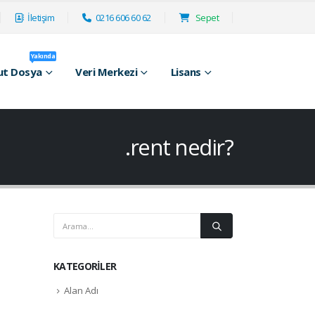
İletişim
0216 606 60 62
Sepet
Yakında
ut Dosya
Veri Merkezi
Lisans
.rent nedir?
KATEGORILER
Alan Adı