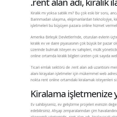
.rent
alan adı, kiralık i
Kiralık mı yoksa satılık mı? Bu çok eski bir soru, an
Barınmadan ulaşıma, ekipmanlardan teknolojiye, kir
işletmeleri bu büyüyen pazara online hizmet vermek i
Amerika Birleşik Devletleri’nde, oturulan evlerin üç
kiralık ev ve daire piyasasının çok büyük bir pazar 
üzerinde bulmak isteyen ev sahipleri, mülk yöneticileri
online ortamda kiralık bilgileri üreten çok sayıda web 
Ticari emlak sektörü de
.rent
alan adı uzantısını me
alanı kirayalan işletmeler için mükemmel web adresidir
nokta rent online ortamdaki kiralamak isteyenleri siz
Kiralama işletmenize y
Ev sahibiyseniz, ev geliştirme projeleri evinizin değe
edebilirsiniz. Ahşap zımparalarından çim havalandır
ekonomik yöntemidir.
.rent
alan adı, kiralayacak ek