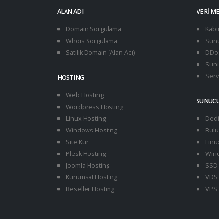
ALAN ADI
VERI M
Domain Sorgulama
Kabi
Whois Sorgulama
Sunu
Satılık Domain (Alan Adı)
DDoS
Sunu
Servi
HOSTING
Web Hosting
SUNUC
Wordpress Hosting
Linux Hosting
Dedi
Windows Hosting
Bulu
Site Kur
Linu
Plesk Hosting
Wind
Joomla Hosting
SSD 
Kurumsal Hosting
VDS 
Reseller Hosting
VPS 