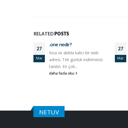
RELATED
POSTS
.one nedir?
27
27
Kısa ve akılda kalıcı bir web
Mar
Mar
adresi. Tek günlük indiriminizi
tanıtın. En çok...
daha fazla oku
NETUV