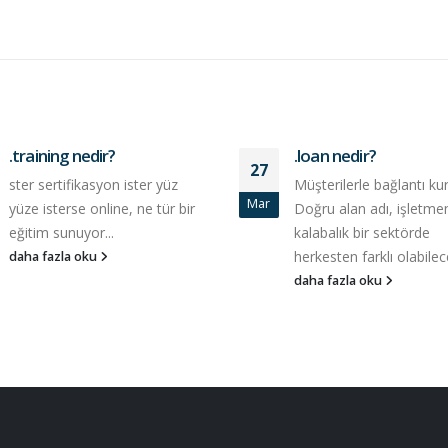
.training nedir?
.loan nedir?
27
ster sertifikasyon ister yüz
Müşterilerle bağlantı ku
Mar
yüze isterse online, ne tür bir
Doğru alan adı, işletme
eğitim sunuyor...
kalabalık bir sektörde
herkesten farklı olabilece
daha fazla oku
daha fazla oku