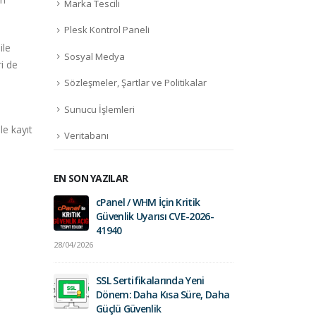
Marka Tescili
Plesk Kontrol Paneli
ile
Sosyal Medya
i de
Sözleşmeler, Şartlar ve Politikalar
Sunucu İşlemleri
le kayıt
Veritabanı
EN SON YAZILAR
cPanel / WHM İçin Kritik
Fort
Güvenlik Uyarısı CVE-2026-
01/0
41940
28/04/2026
Gelir İdares
Postalara Dik
SSL Sertifikalarında Yeni
26/03/2025
Dönem: Daha Kısa Süre, Daha
Güçlü Güvenlik