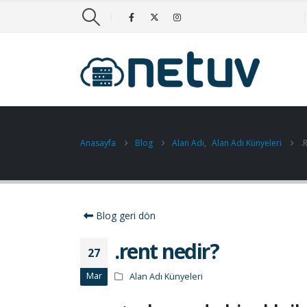
Anasayfa
Blog
Alan Adı
,
Alan Adı Künyeleri
.
Blog geri dön
.rent nedir?
27
Mar
Alan Adı Künyeleri