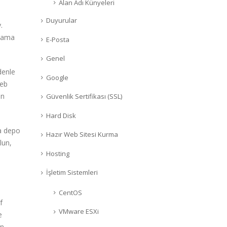
Alan Adı Künyeleri
Duyurular
.
alama
E-Posta
Genel
denle
Google
web
in
Güvenlik Sertifikası (SSL)
Hard Disk
ya depo
Hazır Web Sitesi Kurma
lun,
Hosting
İşletim Sistemleri
CentOS
f
VMware ESXi
e
in