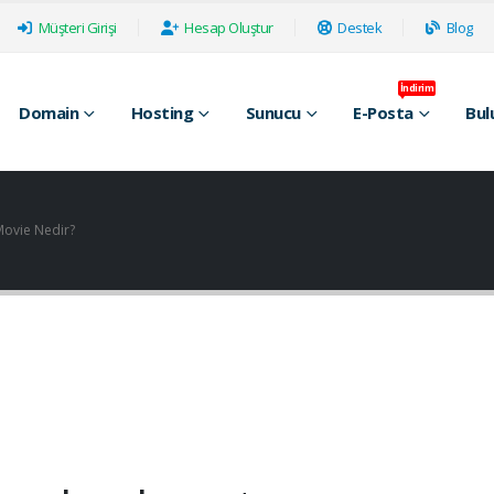
Müşteri Girişi
Hesap Oluştur
Destek
Blog
İndirim
Domain
Hosting
Sunucu
E-Posta
Bul
movie Nedir?