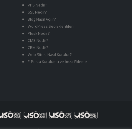
VPS Nedir?
SSL Nedir?
Blog Nasıl Açılır?
WordPress Seo Eklentileri
Plesk Nedir?
CMS Nedir?
CRM Nedir?
Web Sitesi Nasıl Kurulur?
E-Posta Kurulumu ve İmza Ekleme
Netuv Bilişim A.Ş. | © 1998 - 2026 Tüm hakları saklıdır.