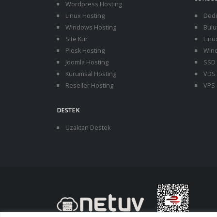
Wordpress Hosting
Linux Hosting
Dedi
Windows Hosting
Bulu
Site Kur
Linu
Plesk Hosting
Wind
Joomla Hosting
SSD 
Kurumsal Hosting
VDS 
Reseller Hosting
VPS 
DESTEK
Uzaktan Destek