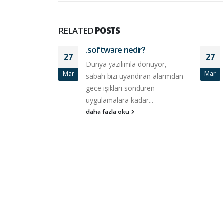
RELATED
POSTS
.software nedir?
27
27
Dünya yazılımla dönüyor,
Mar
Mar
sabah bizi uyandıran alarmdan
gece ışıkları söndüren
uygulamalara kadar...
daha fazla oku