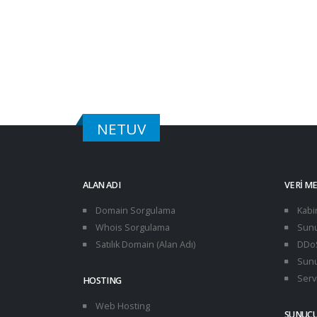
NETUV
ALAN ADI
VERI M
Domain Sorgulama
Kabi
Whois Sorgulama
Sunu
Satılık Domain (Alan Adı)
DDoS
Sunu
Servi
HOSTING
Web Hosting
SUNUC