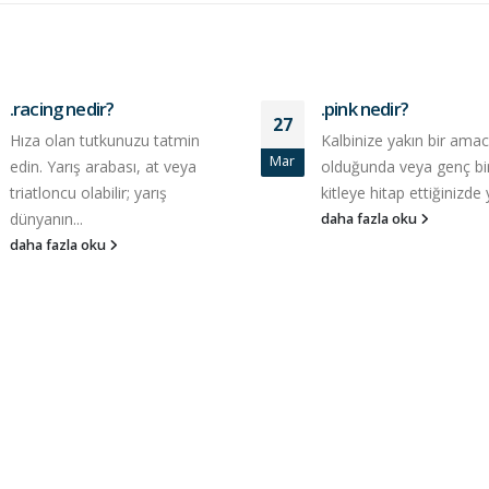
.racing nedir?
.pink nedir?
27
Hıza olan tutkunuzu tatmin
Kalbinize yakın bir amac
Mar
edin. Yarış arabası, at veya
olduğunda veya genç bi
triatloncu olabilir; yarış
kitleye hitap ettiğinizde y
dünyanın...
daha fazla oku
daha fazla oku