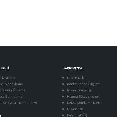
ERKEZI
HAKKIMIZDA
n Kiralama
Hakkımızda
cu Yedekleme
Banka Hesap Bilgileri
 Saldırı Önleme
İnsan Kaynakları
cu Barındırma
Hizmet Sözleşmeleri
s Seviyesi Hizmeti (SLA)
KVKK Aydınlatma Metni
Duyurular
Katalog (PDF)
U