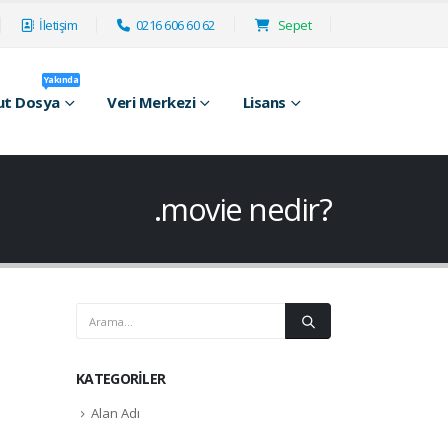
İletişim
0216 606 60 62
Sepet
Yakında
ut Dosya
Veri Merkezi
Lisans
.movie nedir?
KATEGORILER
Alan Adı