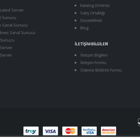
Katalog (Online)
cated Server
Satış Ortaklığı
t Sunucu
DestekWeb
x Sanal Sunucu
Blog
ows Sanal Sunucu
Sunucu
İLETIŞIM BILGILERI
Server
Server
İletişim Bilgileri
İletişim Formu
Ödeme Bildirim Formu