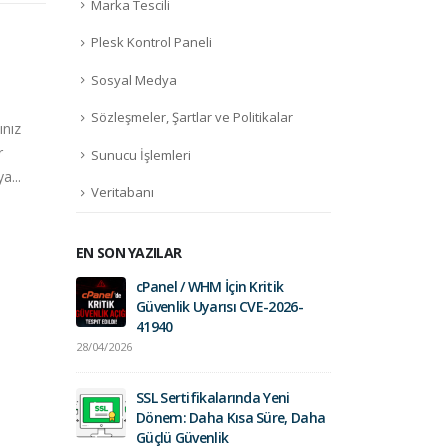
Marka Tescili
Plesk Kontrol Paneli
Sosyal Medya
.taxi nedir?
.rod
27
27
Sözleşmeler, Şartlar ve Politikalar
ınız
Web adresiniz sizin için çalışsın.
Yaba
Mar
Mar
r
Günümüzde ulaşım alanı
Varil
Sunucu İşlemleri
a...
yolcuları alıp istedikleri yere
ve Av
Veritabanı
götürmek...
daha
daha fazla oku
EN SON YAZILAR
cPanel / WHM İçin Kritik
Fort
Güvenlik Uyarısı CVE-2026-
01/0
41940
28/04/2026
Geli
Saht
SSL Sertifikalarında Yeni
26/0
Dönem: Daha Kısa Süre, Daha
Güçlü Güvenlik