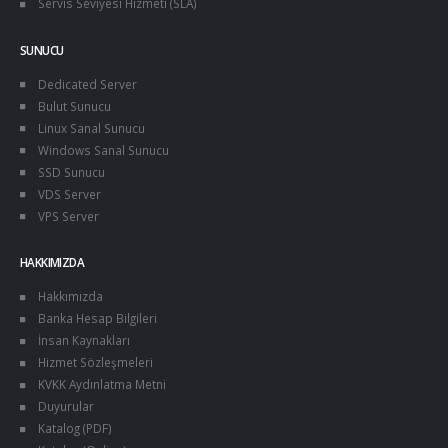
Servis Seviyesi Hizmeti (SLA)
SUNUCU
Dedicated Server
Bulut Sunucu
Linux Sanal Sunucu
Windows Sanal Sunucu
SSD Sunucu
VDS Server
VPS Server
HAKKIMIZDA
Hakkımızda
Banka Hesap Bilgileri
İnsan Kaynakları
Hizmet Sözleşmeleri
KVKK Aydınlatma Metni
Duyurular
Katalog (PDF)