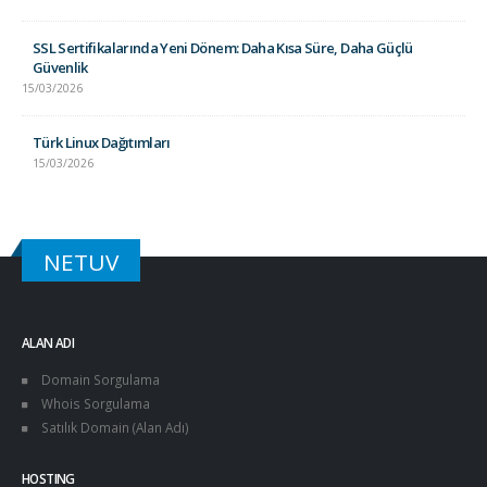
SSL Sertifikalarında Yeni Dönem: Daha Kısa Süre, Daha Güçlü
Güvenlik
15/03/2026
Türk Linux Dağıtımları
15/03/2026
NETUV
ALAN ADI
Domain Sorgulama
Whois Sorgulama
Satılık Domain (Alan Adı)
HOSTING