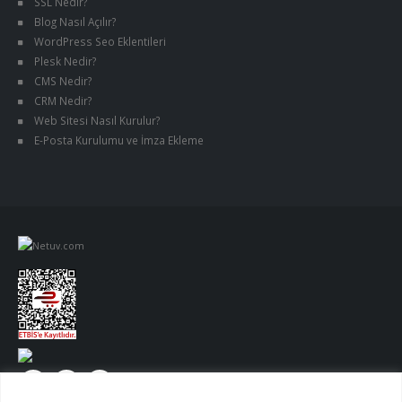
SSL Nedir?
Blog Nasıl Açılır?
WordPress Seo Eklentileri
Plesk Nedir?
CMS Nedir?
CRM Nedir?
Web Sitesi Nasıl Kurulur?
E-Posta Kurulumu ve İmza Ekleme