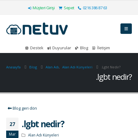
Müşteri Girişi
Sepet
0216 386 87 63
Destek
Duyurular
Blog
İletişim
Anasayfa
Blog
Alan Adı
,
Alan Adı Künyeleri
.lgbt Nedir?
.lgbt nedir?
Blog geri dön
.lgbt nedir?
27
Mar
Alan Adı Künyeleri