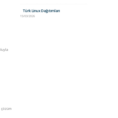
Unix vs. Lin
Karşılaştırma
Türk Linux Dağıtımları
24/01/2025
15/03/2026
luyla
i, çözüm