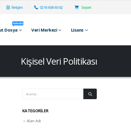
İletişim
0216 606 60 62
Sepet
Yakında
ut Dosya
Veri Merkezi
Lisans
Kişisel Veri Politikası
KATEGORILER
Alan Adı