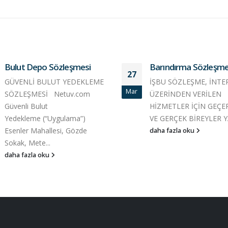
Bulut Depo Sözleşmesi
Barındırma Sözleşme
27
GÜVENLİ BULUT YEDEKLEME
İŞBU SÖZLEŞME, İNTE
Mar
SÖZLEŞMESİ Netuv.com
ÜZERİNDEN VERİLEN
Güvenli Bulut
HİZMETLER İÇİN GEÇE
Yedekleme (“Uygulama”)
VE GERÇEK BİREYLER YA
Esenler Mahallesi, Gözde
daha fazla oku
Sokak, Mete...
daha fazla oku