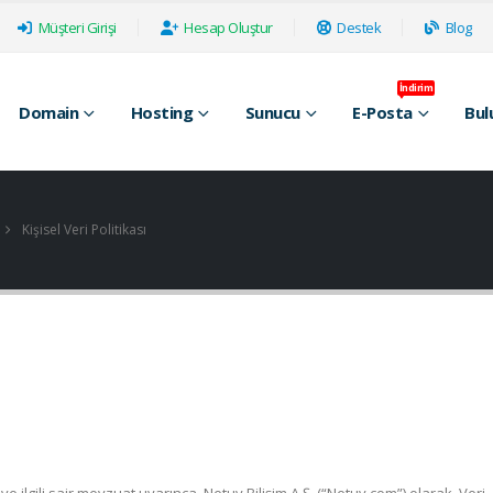
Müşteri Girişi
Hesap Oluştur
Destek
Blog
İndirim
Domain
Hosting
Sunucu
E-Posta
Bul
Kişisel Veri Politikası