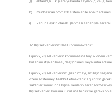
g) aktarıldığı 3. kişilere yukarıda sayılan (d) ve (e) ben
h) münhasıran otomatik sistemler ile analiz edilmesi 
i) kanuna aykırı olarak işlenmesi sebebiyle zarara uğ
IV. Kişisel Verileriniz Nasıl Korunmaktadır?
Equinix, kişisel verilerin korunmasına büyük önem vermekt
kullanımı, ifşa edilmesi, değiştirilmesi veya imha edilm
Equinix, kişisel verilerinizi gizli tutmayı, gizliliğin sağla
özeni göstermeyi taahhüt etmektedir. Equinix’in gerekli 
saldırılar sonucunda kişisel verilerin zarar görmesi v
Kişisel Verileri Koruma Kurulu’na bildirir ve gerekli önlem