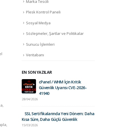
Marka Tescili
Plesk Kontrol Paneli
Sosyal Medya
Sözleşmeler, Şartlar ve Politikalar
Sunucu İşlemleri
el
Veritabanı
EN SON YAZILAR
cPanel / WHM İçin Kritik
Fortinet Sec
Güvenlik Uyarısı CVE-2026-
01/09/2025
41940
28/04/2026
Gelir İdares
a,
Postalara Dik
SSL Sertifikalarında Yeni Dönem: Daha
26/03/2025
Kısa Süre, Daha Güçlü Güvenlik
upla,
15/03/2026