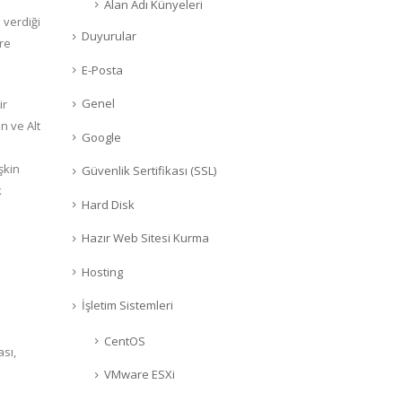
Alan Adı Künyeleri
 verdiği
Duyurular
öre
E-Posta
Genel
ir
n ve Alt
Google
şkin
Güvenlik Sertifikası (SSL)
k
Hard Disk
Hazır Web Sitesi Kurma
Hosting
İşletim Sistemleri
CentOS
sı,
VMware ESXi