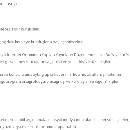
anması için.
ileceği kişi / kuruluşlar;
aşağıdaki kişi veya kuruluşlarla paylaşabilecektir:
ılı İnternet Ortamında Yapılan Yayınların Düzenlenmesi ve Bu Yayınlar Yo
ili sair mevzuat uyarınca görevli ve yetkili kişi ve tüzel kişiler,
 kontrolü amacıyla grup şirketlerimiz, Equinix tarafları, şirketimizin
ığı, program ortağı olduğu/olacağı kişi ve kuruluşlar ile diğer 3. kişiler.
irketimizin mobil uygulamaları, sosyal medya mecraları, hizmet sözleşmeler
zlü, yazılı veya elektronik ortamda toplanabilir.