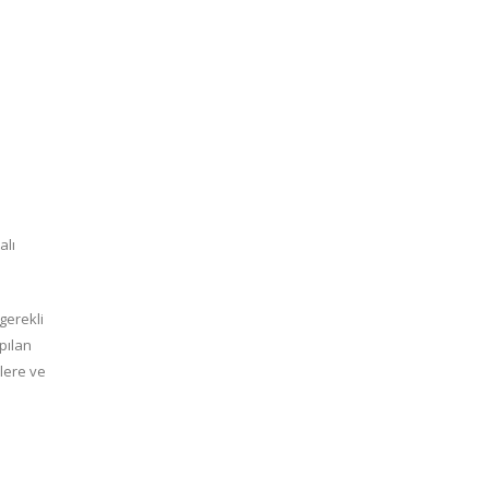
alı
 gerekli
pılan
lere ve