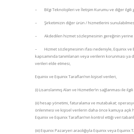
– Bilgi Teknolojileri ve İletişim Kurumu ve diğer ilgili g
– Şirketimizin diğer ürün / hizmetlerini sunulabilmes
– Akdedilen hizmet sözleşmesinin gereğinin yerine g
– Hizmet sözleşmesinin ifası nedeniyle, Equinix ve Eq
kapsamında tanımlanan veya verilerin korunması ya da gi
verileri elde etmesi,
Equinix ve Equinix Tarafları’nın kişisel verileri,
(i) Lisanslanmış Alan ve Hizmetler’in sağlanması ile ilgili
(ii) hesap yönetimi, faturalama ve mutabakat; operasyon
önlenmesi ve kişisel verilerin daha önce kamuya açık h
Equinix ve Equinix Tarafları’nın kontrol ettiği veri tabanl
(iii) Equinix Pazaryeri aracılığıyla Equinix veya Equinix T