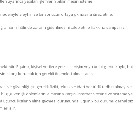
tleri uyarınca yapılan işlemlerin bildirilmesini isteme,
nedeniyle aleyhinize bir sonucun ortaya çıkmasına itiraz etme,
ramanız hâlinde zararın giderilmesini talep etme hakkına sahipsiniz.
edir. Equinix, kişisel verilere yetkisiz erişim veya bu bilgilerin kaybı, hat
esine karşı korumak için gerekli önlemleri almaktadır.
nması ve güvenliği için gerekli fiziki, teknik ve idari her türlü tedbiri almayı ve
bilgi güvenliği önlemlerini almasına karşın, internet sitesine ve sisteme ya
eya üçüncü kişilerin eline geçmesi durumunda, Equinix bu durumu derhal siz
leri alır.