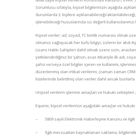
6698 sayılı Kişisel Verilerin Korunması Kanunu (“KVKK”) v
Sorumlusu sıfatıyla, kişisel bilgilerinizin aşağıda açık
durumlarda 3. kişilere açıklanabileceği/aktarılabileceği, 
işlenebileceği hususlarında siz değerli kullanıcılarımızı 
Kişisel veriler; ad, soyad, TC kimlik numarası olmak üzere
olmanızı sağlayacak her türlü bilgiyi, sizlerin bir akdi i
Lisans Hakkı Sahipleri dahil olmak üzere sizin, aracıla
yetkilendirdiğiniz bir şahsın, esas itibariyle ilk adı, soy
şahsi ve/veya özel bilgiler içeren ve kullanımı, işlenm
düzenlenmiş olan irtibat verilerini, (zaman zaman CRM v
listelerinde belirtilmiş olan veriler dahil ancak bunlarl
I.Kişisel verilerin işlenme amaçları ve hukuki sebepleri ;
Equinix, kişisel verilerinizi aşağıdaki amaçlar ve hukuk
– 5809 sayılı Elektronik Haberleşme Kanunu ve ilgili
– İlgili mevzuattan kaynaklanan saklama, bilgilendirme