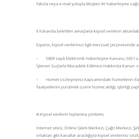
faksla veya e-mail yoluyla Müşteri ile haberleşme sağl
II.Yukarıda belirtilen amaçlarla kişisel verilerin aktarılab
Equinix, kişisel verilerinizi ilgili mevzuat çerçevesinde 
– 5809 sayılı Elektronik Haberleşme Kanunu, 5651 say
İşlenen Suçlarla Mücadele Edilmesi Hakkında Kanun ve ilg
– Hizmet sözleşmeniz kapsamındaki hizmetlerin ifası ve
faaliyetlerini yürütmek üzere hizmet aldığı, işbirliği yapt
III.Kişisel verilerin toplanma yöntemi;
İnternet sitesi, Online İşlem Merkezi, Çağrı Merkezi, Ş
ortakları gibi kanallar aracılığıyla kişisel verileriniz sö