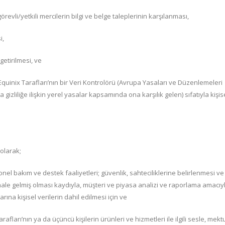
örevli/yetkili mercilerin bilgi ve belge taleplerinin karşılanması,
i,
etirilmesi, ve
uinix Tarafları’nın bir Veri Kontrolörü (Avrupa Yasaları ve Düzenlemeleri
zliliğe ilişkin yerel yasalar kapsamında ona karşılık gelen) sıfatıyla kişis
 olarak;
el bakım ve destek faaliyetleri; güvenlik, sahteciliklerine belirlenmesi ve
ale gelmiş olması kaydıyla, müşteri ve piyasa analizi ve raporlama amacıyl
arına kişisel verilerin dahil edilmesi için ve
arafları’nın ya da üçüncü kişilerin ürünleri ve hizmetleri ile ilgili sesle, mekt