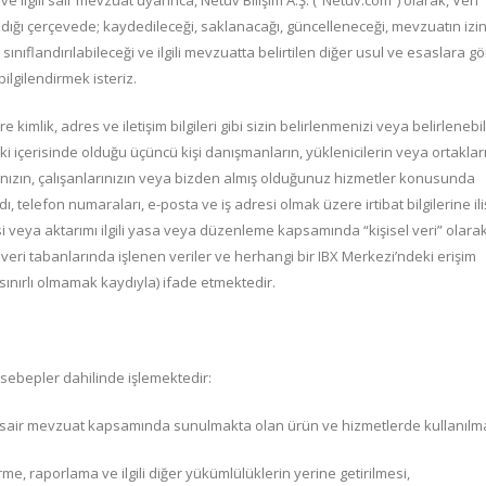
e ilgili sair mevzuat uyarınca, Netuv Bilişim A.Ş. (“Netuv.com”) olarak, Veri
landığı çerçevede; kaydedileceği, saklanacağı, güncelleneceği, mevzuatın izin
sınıflandırılabileceği ve ilgili mevzuatta belirtilen diğer usul ve esaslara g
bilgilendirmek isteriz.
 kimlik, adres ve iletişim bilgileri gibi sizin belirlenmenizi veya belirlenebil
lişki içerisinde olduğu üçüncü kişi danışmanların, yüklenicilerin veya ortakları
rınızın, çalışanlarınızın veya bizden almış olduğunuz hizmetler konusunda
adı, telefon numaraları, e-posta ve iş adresi olmak üzere irtibat bilgilerine ili
esi veya aktarımı ilgili yasa veya düzenleme kapsamında “kişisel veri” olara
eri tabanlarında işlenen veriler ve herhangi bir IBX Merkezi’ndeki erişim
a sınırlı olmamak kaydıyla) ifade etmektedir.
i sebepler dahilinde işlemektedir:
 sair mevzuat kapsamında sunulmakta olan ürün ve hizmetlerde kullanılma
, raporlama ve ilgili diğer yükümlülüklerin yerine getirilmesi,