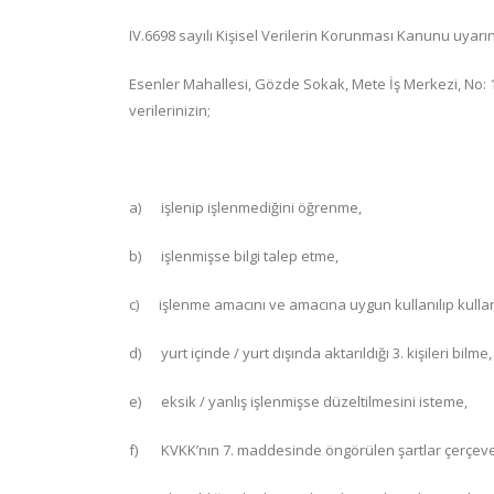
IV.6698 sayılı Kişisel Verilerin Korunması Kanunu uyarın
Esenler Mahallesi, Gözde Sokak, Mete İş Merkezi, No: 1
verilerinizin;
a) işlenip işlenmediğini öğrenme,
b) işlenmişse bilgi talep etme,
c) işlenme amacını ve amacına uygun kullanılıp kulla
d) yurt içinde / yurt dışında aktarıldığı 3. kişileri bilme,
e) eksik / yanlış işlenmişse düzeltilmesini isteme,
f) KVKK’nın 7. maddesinde öngörülen şartlar çerçevesi