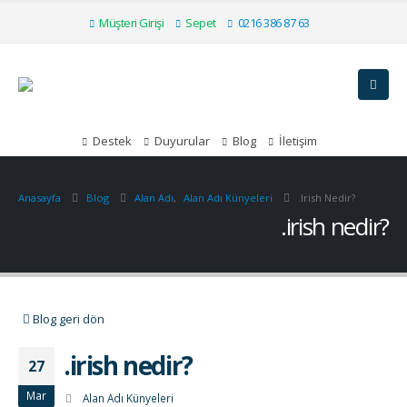
Müşteri Girişi
Sepet
0216 386 87 63
Destek
Duyurular
Blog
İletişim
Anasayfa
Blog
Alan Adı
,
Alan Adı Künyeleri
.irish Nedir?
.irish nedir?
Blog geri dön
.irish nedir?
27
Mar
Alan Adı Künyeleri