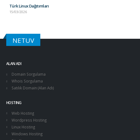
Türk Linux Dağıtımları
15/03/2026
NETUV
ALAN ADI
Domain Sorgulama
Whois Sorgulama
Satılık Domain (Alan Adı)
HOSTING
Web Hosting
Wordpress Hosting
Linux Hosting
Windows Hosting