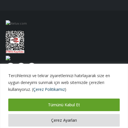
Tercihlerinizi ve tekrar ziyaretlerinizi hatırlayarak size en
uygun deneyimi sunmak için web sitemizde çerezleri
kullanıyoruz. (
Çerez Politikamız
)
Tümünü Kabul Et
Netuv Bilişim A.Ş. | © 1998 - 2026 Tüm hakları saklıdır.
versiyon 06062026
Çerez Ayarları