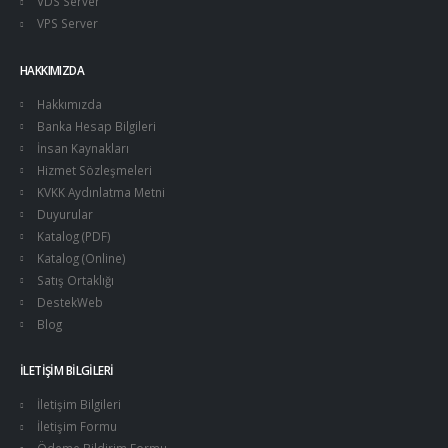
VDS Server
VPS Server
HAKKIMIZDA
Hakkımızda
Banka Hesap Bilgileri
İnsan Kaynakları
Hizmet Sözleşmeleri
KVKK Aydınlatma Metni
Duyurular
Katalog (PDF)
Katalog (Online)
Satış Ortaklığı
DestekWeb
Blog
İLETIŞIM BILGILERI
İletişim Bilgileri
İletişim Formu