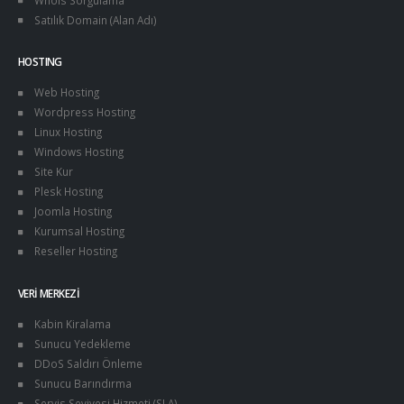
Satılık Domain (Alan Adı)
HOSTING
Web Hosting
Wordpress Hosting
Linux Hosting
Windows Hosting
Site Kur
Plesk Hosting
Joomla Hosting
Kurumsal Hosting
Reseller Hosting
VERI MERKEZI
Kabin Kiralama
Sunucu Yedekleme
DDoS Saldırı Önleme
Sunucu Barındırma
Servis Seviyesi Hizmeti (SLA)