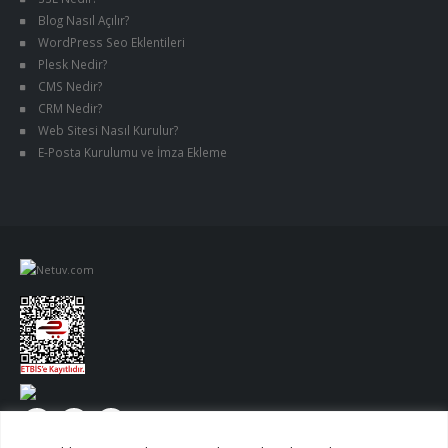
Blog Nasıl Açılır?
WordPress Seo Eklentileri
Plesk Nedir?
CMS Nedir?
CRM Nedir?
Web Sitesi Nasıl Kurulur?
E-Posta Kurulumu ve İmza Ekleme