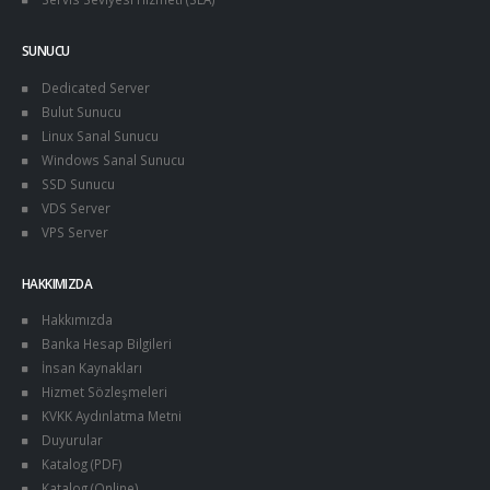
SUNUCU
Dedicated Server
Bulut Sunucu
Linux Sanal Sunucu
Windows Sanal Sunucu
SSD Sunucu
VDS Server
VPS Server
HAKKIMIZDA
Hakkımızda
Banka Hesap Bilgileri
İnsan Kaynakları
Hizmet Sözleşmeleri
KVKK Aydınlatma Metni
Duyurular
Katalog (PDF)
Katalog (Online)