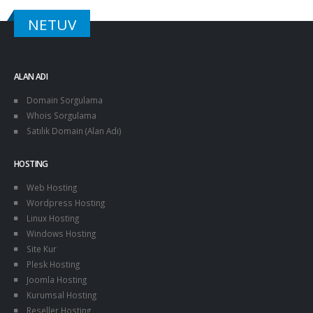
NETUV
ALAN ADI
Domain Sorgulama
Whois Sorgulama
Satılık Domain (Alan Adı)
HOSTING
Web Hosting
Wordpress Hosting
Linux Hosting
Windows Hosting
Site Kur
Plesk Hosting
Joomla Hosting
Kurumsal Hosting
Reseller Hosting