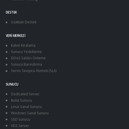
DESTEK
Uzaktan Destek
VERI MERKEZI
Kabin Kiralama
Sunucu Yedekleme
DDoS Saldırı Önleme
Sunucu Barındırma
Servis Seviyesi Hizmeti (SLA)
SUNUCU
Dedicated Server
Bulut Sunucu
Linux Sanal Sunucu
Windows Sanal Sunucu
SSD Sunucu
VDS Server