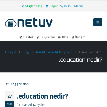
Müşteri Girişi
Sepet
0216 386 87 63
Destek
Duyurular
Blog
İletişim
Anasayfa
Blog
Alan Adı
,
Alan Adı Künyeleri
.education Nedir?
.education nedir?
Blog geri dön
.education nedir?
27
Mar
Alan Adı Künyeleri