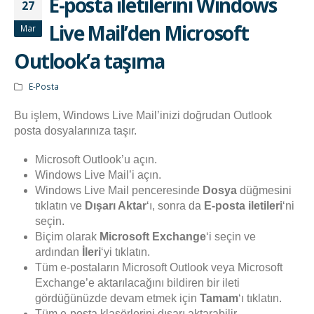
E-posta iletilerini Windows
27
Live Mail’den Microsoft
Mar
Outlook’a taşıma
E-Posta
Bu işlem, Windows Live Mail’inizi doğrudan Outlook
posta dosyalarınıza taşır.
Microsoft Outlook’u açın.
Windows Live Mail’i açın.
Windows Live Mail penceresinde
Dosya
düğmesini
tıklatın ve
Dışarı Aktar
‘ı, sonra da
E-posta iletileri
‘ni
seçin.
Biçim olarak
Microsoft Exchange
‘i seçin ve
ardından
İleri
‘yi tıklatın.
Tüm e-postaların Microsoft Outlook veya Microsoft
Exchange’e aktarılacağını bildiren bir ileti
gördüğünüzde devam etmek için
Tamam
‘ı tıklatın.
Tüm e-posta klasörlerini dışarı aktarabilir