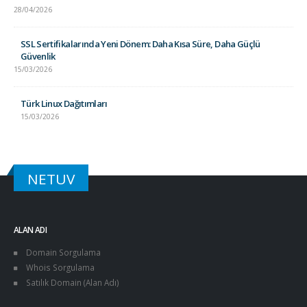
28/04/2026
SSL Sertifikalarında Yeni Dönem: Daha Kısa Süre, Daha Güçlü
Güvenlik
15/03/2026
Türk Linux Dağıtımları
15/03/2026
NETUV
ALAN ADI
Domain Sorgulama
Whois Sorgulama
Satılık Domain (Alan Adı)