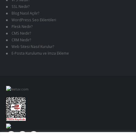
SSL Nedir?
Blog Nasıl Açılır?
WordPress Seo Eklentileri
Plesk Nedir?
CMS Nedir?
CRM Nedir?
Web Sitesi Nasıl Kurulur?
E-Posta Kurulumu ve İmza Ekleme