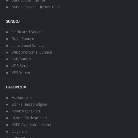
Sunucu Barındırma
Servis Seviyesi Hizmeti (SLA)
SUNUCU
Dedicated Server
Bulut Sunucu
Linux Sanal Sunucu
Windows Sanal Sunucu
SSD Sunucu
VDS Server
VPS Server
HAKKIMIZDA
Hakkımızda
Banka Hesap Bilgileri
İnsan Kaynakları
Hizmet Sözleşmeleri
KVKK Aydınlatma Metni
Duyurular
Katalog (PDF)