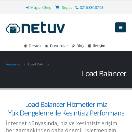
Müşteri Girişi
Sepet
0216 386 87 63
Destek
Duyurular
Blog
İletişim
Anasayfa
Load Balancer
Load Balancer
Load Balancer Hizmetlerimiz
Yük Dengeleme ile Kesintisiz Performans
İnternet dünyasında, hız ve kesintisiz erişim
her zamankinden daha önemli. İşletmenizin