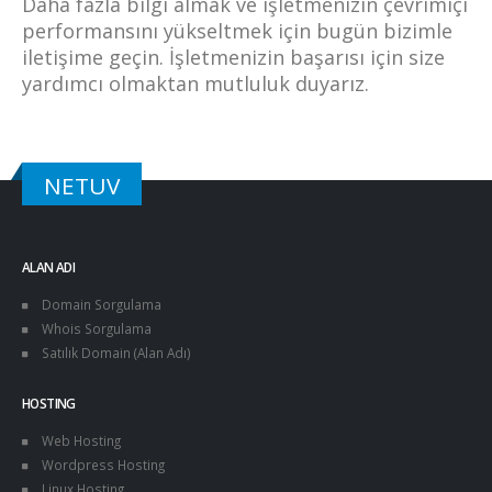
Daha fazla bilgi almak ve işletmenizin çevrimiçi
performansını yükseltmek için bugün bizimle
iletişime geçin. İşletmenizin başarısı için size
yardımcı olmaktan mutluluk duyarız.
NETUV
ALAN ADI
Domain Sorgulama
Whois Sorgulama
Satılık Domain (Alan Adı)
HOSTING
Web Hosting
Wordpress Hosting
Linux Hosting