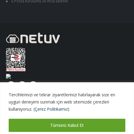
E-Posta Kurulumu ve İmza Ekleme
Tercihlerinizi ve tekrar ziyaretlerinizi hatırlayarak size en
uygun deneyimi sunmak için web sitemizde çerezleri
kullanıyoruz. (
Çerez Politikamız
)
Tümünü Kabul Et
Netuv Bilişim A.Ş. | © 1998 - 2026 Tüm hakları saklıdır.