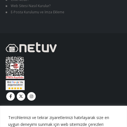
Web Sitesi Nasıl Kurulur?
E-Posta Kurulumu ve İmza Ekleme
Tercihlerinizi ve tekrar ziyaretlerinizi hatırlayarak size en
uygun deneyimi sunmak için web sitemizde çerezleri