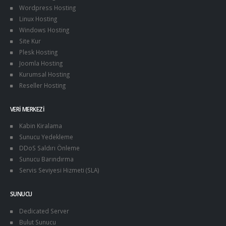
Wordpress Hosting
Linux Hosting
Windows Hosting
Site Kur
Plesk Hosting
Joomla Hosting
Kurumsal Hosting
Reseller Hosting
VERI MERKEZI
Kabin Kiralama
Sunucu Yedekleme
DDoS Saldırı Önleme
Sunucu Barındırma
Servis Seviyesi Hizmeti (SLA)
SUNUCU
Dedicated Server
Bulut Sunucu