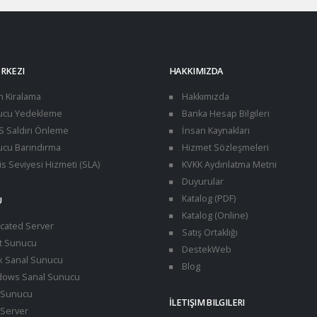
ERKEZI
HAKKIMIZDA
n Kiralama
Hakkımızda
cu Yedekleme
Banka Hesap Bilgileri
 Saldırı Önleme
İnsan Kaynakları
cu Barındırma
Hizmet Sözleşmeleri
s Seviyesi Hizmeti (SLA)
KVKK Aydınlatma Metni
Duyurular
Katalog (PDF)
U
Katalog (Online)
cated Server
Satış Ortaklığı
t Sunucu
DestekWeb
x Sanal Sunucu
Blog
ows Sanal Sunucu
Sunucu
İLETIŞIM BILGILERI
Server