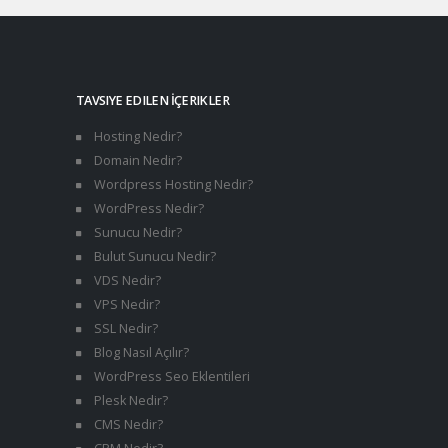
TAVSIYE EDILEN İÇERIKLER
Hosting Nedir?
Domain Nedir?
Wordpress Hosting Nedir?
WordPress Nedir?
Sunucu Nedir?
Bulut Sunucu Nedir?
VDS Nedir?
VPS Nedir?
SSL Nedir?
Blog Nasıl Açılır?
WordPress Seo Eklentileri
Plesk Nedir?
CMS Nedir?