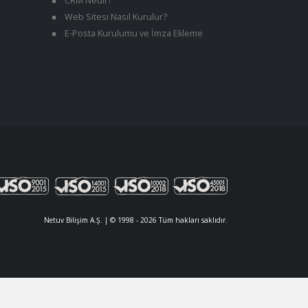
CRM Nedir?
Web Sitesi Nasıl Kurulur?
E-Posta Kurulumu ve İmza Ekleme
Netuv Bilişim A.Ş. | © 1998 - 2026 Tüm hakları saklıdır.