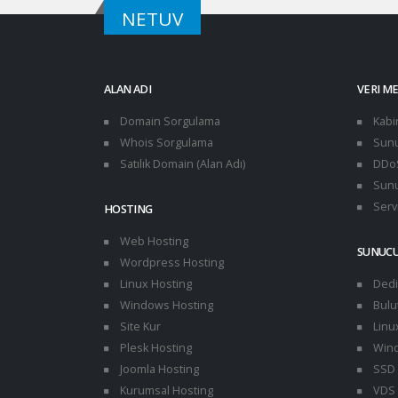
NETUV
ALAN ADI
VERI M
Domain Sorgulama
Kabi
Whois Sorgulama
Sunu
Satılık Domain (Alan Adı)
DDoS
Sunu
Servi
HOSTING
Web Hosting
SUNUC
Wordpress Hosting
Linux Hosting
Dedi
Windows Hosting
Bulu
Site Kur
Linu
Plesk Hosting
Wind
Joomla Hosting
SSD 
Kurumsal Hosting
VDS 