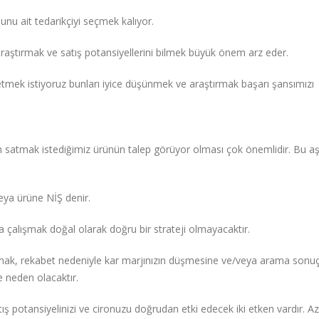
nu ait tedarikçiyi seçmek kalıyor.
araştırmak ve satış potansiyellerini bilmek büyük önem arz eder.
tmek istiyoruz bunları iyice düşünmek ve araştırmak başarı şansımızı
en satmak istediğimiz ürünün talep görüyor olması çok önemlidir. Bu 
 veya ürüne NİŞ denir.
çalışmak doğal olarak doğru bir strateji olmayacaktır.
olmak, rekabet nedeniyle kar marjınızın düşmesine ve/veya arama sonuç
ne neden olacaktır.
 potansiyelinizi ve cironuzu doğrudan etki edecek iki etken vardır. Az