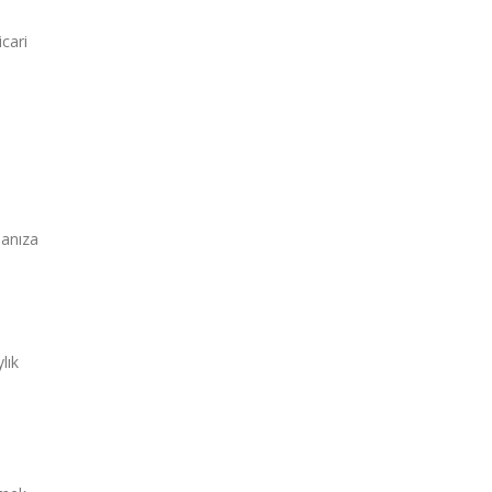
cari
manıza
lık