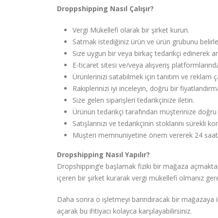
Droppshipping Nasıl Çalışır?
Vergi Mükellefi olarak bir şirket kurun.
Satmak istediğiniz ürün ve ürün grubunu belirle
Size uygun bir veya birkaç tedarikçi edinerek a
E-ticaret sitesi ve/veya alışveriş platformların
Ürünlerinizi satabilmek için tanıtım ve reklam ç
Rakiplerinizi iyi inceleyin, doğru bir fiyatlandır
Size gelen siparişleri tedarikçinize iletin.
Ürünün tedarikçi tarafından müşterinize doğru v
Satışlarınızı ve tedarikçinin stoklarını sürekli ko
Müşteri memnuniyetine önem vererek 24 saat iş
Dropshipping Nasıl Yapılır?
Dropshipping’e başlamak fiziki bir mağaza açmaktan çok
içeren bir şirket kurarak vergi mükellefi olmanız ger
Daha sonra o işletmeyi barındıracak bir mağazaya iht
açarak bu ihtiyacı kolayca karşılayabilirsiniz.