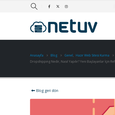
Anasayfa
Blog
Genel
,
Hazır Web Sitesi Kurma
Dropshipping Nedir, Nasıl Yapılır? Yeni Başlayanlar İçin R
Blog geri dön