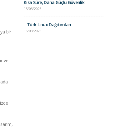
Kısa Süre, Daha Güçlü Güvenlik
15/03/2026
Unix vs. Lin
Karşılaştırma
Türk Linux Dağıtımları
24/01/2025
15/03/2026
ya bir
ur ve
ırada
nizde
asarım,