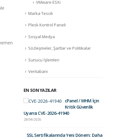
VMware ESXi
ple
Marka Tescili
Plesk Kontrol Paneli
Sosyal Medya
e hemen
Sözleşmeler, Şartlar ve Politikalar
Sunucu İşlemleri
Veritabanı
EN SON YAZILAR
cPanel / WHM İçin
Fortinet Sec
Kritik Güvenlik
01/09/2025
Uyarısı CVE-2026-41940
28/04/2026
Gelir İdares
Postalara Dik
SSL Sertifikalarında Yeni Dönem: Daha
26/03/2025