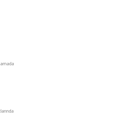
aşamada
larında