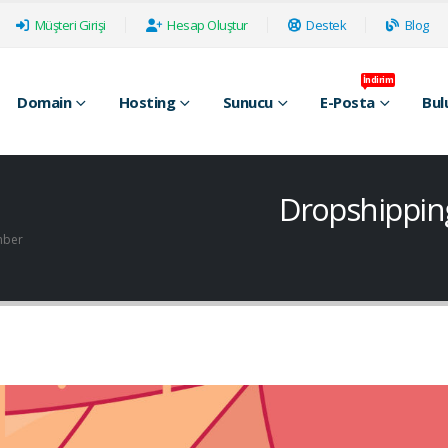
Müşteri Girişi
Hesap Oluştur
Destek
Blog
İndirim
Domain
Hosting
Sunucu
E-Posta
Bul
Dropshipping 
ehber