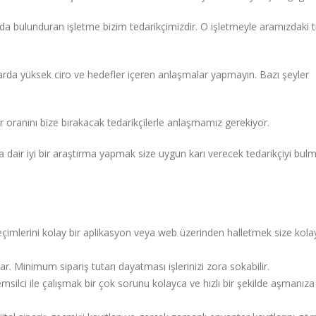
da bulunduran işletme bizim tedarikçimizdir. O işletmeyle aramızdaki ti
anlarda yüksek ciro ve hedefler içeren anlaşmalar yapmayın. Bazı şeyler
 oranını bize bırakacak tedarikçilerle anlaşmamız gerekiyor.
na dair iyi bir araştırma yapmak size uygun karı verecek tedarikçiyi bul
eçimlerini kolay bir aplikasyon veya web üzerinden halletmek size kolay
r. Minimum sipariş tutarı dayatması işlerinizi zora sokabilir.
msilci ile çalışmak bir çok sorunu kolayca ve hızlı bir şekilde aşmanıza