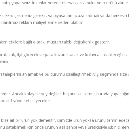
atış yaparsınız. İnsanlar nerede olursanız sizi bulur ve o ürünü alırlar.
z dikkat çekmeniz gerekir, ya piyasadan ucuza satmalı ya da herkesin
 inanılmaz reklam maliyetlerine neden olabilir.
m etkilere bağlı olarak, müşteri talebi değişkenlik gösterir.
yaratacak, ilgi görecek ve para kazandıracak ve kolayca satabileceğiniz 
ridir.
eri taleplerini anlamak ve bu durumu içselleştirmek NİŞ seçiminde size
r. Ancak kolay bir şey değildir başarınızın temeli burada yapacağın
pozitif yönde etkileyecektir.
ize ait bir ürün yok demektir. Elimizde ürün yoksa ürünü temin edec
ünü satabilmek için önce ürünün asıl sahibi veya üreticisiyle işbirliği gere