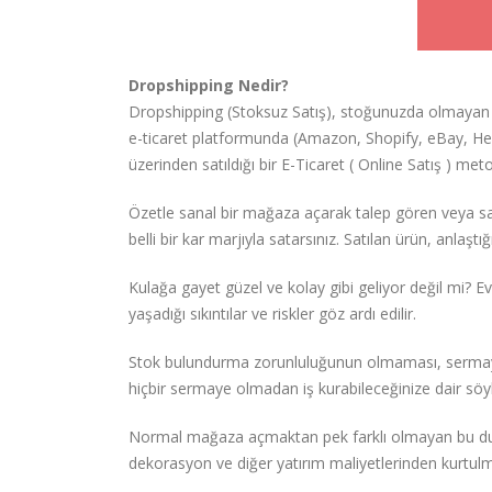
Dropshipping Nedir?
Dropshipping (Stoksuz Satış), stoğunuzda olmayan ve
e-ticaret platformunda (Amazon, Shopify, eBay, Hep
üzerinden satıldığı bir E-Ticaret ( Online Satış ) met
Özetle sanal bir mağaza açarak talep gören veya sa
belli bir kar marjıyla satarsınız. Satılan ürün, anlaşt
Kulağa gayet güzel ve kolay gibi geliyor değil mi? Ev
yaşadığı sıkıntılar ve riskler göz ardı edilir.
Stok bulundurma zorunluluğunun olmaması, sermaye g
hiçbir sermaye olmadan iş kurabileceğinize dair söyl
Normal mağaza açmaktan pek farklı olmayan bu duru
dekorasyon ve diğer yatırım maliyetlerinden kurtul