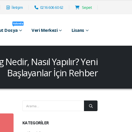
İletişim
0216 606 60 62
Sepet
Yakında
ut Dosya
Veri Merkezi
Lisans
Nedir, Nasıl Yapılır? Yeni
Başlayanlar İçin Rehber
KATEGORILER