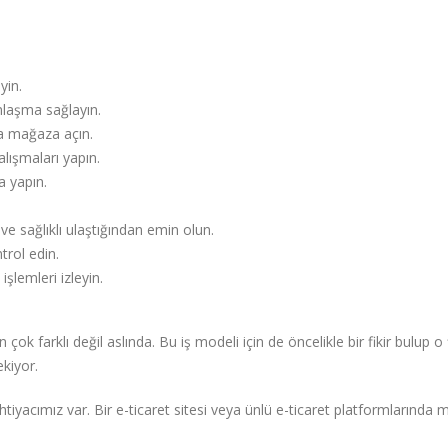
yin.
nlaşma sağlayın.
da mağaza açın.
alışmaları yapın.
ma yapın.
e sağlıklı ulaştığından emin olun.
ntrol edin.
lemleri izleyin.
 farklı değil aslında. Bu iş modeli için de öncelikle bir fikir bulup o f
ekiyor.
iyacımız var. Bir e-ticaret sitesi veya ünlü e-ticaret platformlarında