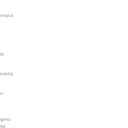
 kolayca
bir
 avantaj
ız
eğimiz
kir.