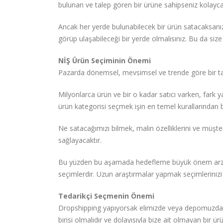
bulunan ve talep gören bir ürüne sahipseniz kolayca s
Ancak her yerde bulunabilecek bir ürün satacaksanı
görüp ulaşabileceği bir yerde olmalısınız. Bu da size
NİŞ Ürün Seçiminin Önemi
Pazarda dönemsel, mevsimsel ve trende göre bir takı
Milyonlarca ürün ve bir o kadar satıcı varken, fark 
ürün kategorisi seçmek işin en temel kurallarından bi
Ne satacağımızı bilmek, malın özelliklerini ve müşt
sağlayacaktır.
Bu yüzden bu aşamada hedefleme büyük önem arz ede
seçimlerdir. Uzun araştırmalar yapmak seçimlerinizi 
Tedarikçi Seçmenin Önemi
Dropshipping yapıyorsak elimizde veya depomuzda b
birisi olmalıdır ve dolayısıyla bize ait olmayan bir ür