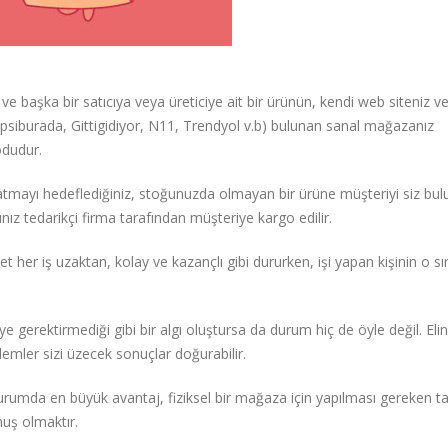
 başka bir satıcıya veya üreticiye ait bir ürünün, kendi web siteniz ve
siburada, Gittigidiyor, N11, Trendyol v.b) bulunan sanal mağazanız
odudur.
tmayı hedeflediğiniz, stoğunuzda olmayan bir ürüne müşteriyi siz bul
ığınız tedarikçi firma tarafından müşteriye kargo edilir.
et her iş uzaktan, kolay ve kazançlı gibi dururken, işi yapan kişinin o s
erektirmediği gibi bir algı oluştursa da durum hiç de öyle değil. Eli
emler sizi üzecek sonuçlar doğurabilir.
mda en büyük avantaj, fiziksel bir mağaza için yapılması gereken t
muş olmaktır.