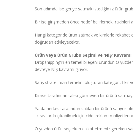
Son adımda ise geriye satmak istediğimiz ürün grubu
Bir işe girişmeden önce hedef belirlemek, rakipleri 
Hangi kategoride ürün satmak ve kimlerle rekabet e
doğrudan etkileyecektir.
Ürün veya Ürün Grubu Seçimi ve ‘NİŞ’ Kavramı
Dropshipping’in en temel bileşeni üründür. O yüzd
devreye NİŞ kavramı giriyor.
Satış stratejinizin temelini oluşturan kategori, fikir
Kimse tarafından talep görmeyen bir ürünü satmaya 
Ya da herkes tarafından satılan bir ürünü satıyor 
ilk sıralarda çıkabilmek için ciddi reklam maliyetleri
O yüzden ürün seçerken dikkat etmeniz gereken satış