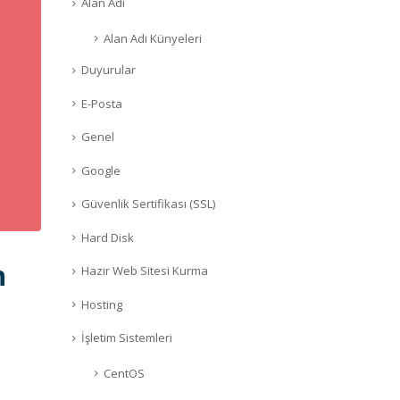
Alan Adı
Alan Adı Künyeleri
Duyurular
E-Posta
Genel
Google
Güvenlik Sertifikası (SSL)
Hard Disk
n
Hazır Web Sitesi Kurma
Hosting
İşletim Sistemleri
CentOS